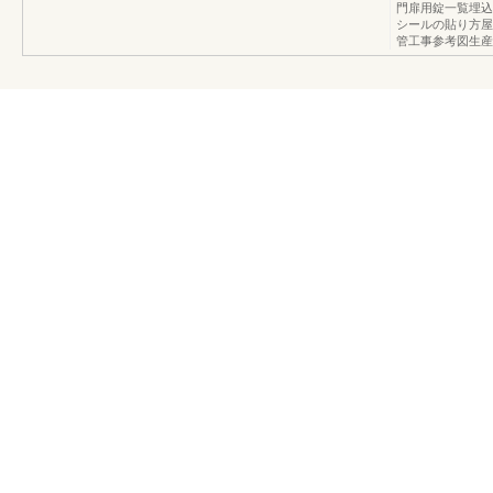
門扉用錠一覧埋込
シールの貼り方屋
管工事参考図生産