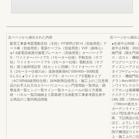
左ページから抽出された内容
右ページから抽出
配管工事参考図電動支柱（主柱）PF管呼び径14（別途用意）ア
●生産中止時
ース棒（別途用意）電源ケーブル（別途用意）VVF（銅単心）
産中止時期：20
φ1.6過電流保護付漏電ブレーカー（別途用意）オーバードア
物門扉（開き門扉
S・ワイドオーバードアS（1モーター仕様）手動支柱（サブ
ス・ポスト・機能
柱）ワイドオーバードアS（2モーター仕様）電動支柱（サブ
デコグリーユヴィ
柱）渡り線用埋設管（柱セットに同梱）ワイドオーバードア
ディズニーアクセ
S（2モーター仕様のみ）道路側家側AC100V450∼500程度
タイプ※ヴェール
G.L.G.L.●ワイドオーバードアS・オーバードアS電動タイプ
ポスト・機能門柱
（AC100V結線用柱仕様）2696新商品使用上・施工上のご注意商
グランNeoW05
品のお手入れ方法カラーバリエーション門扉用錠一覧埋込・調
ンワイヤレスカラ
整金具一覧ヒンジ一覧サイン一覧ネームシールの貼り方屋根
ドアホンは後継機
材・パネル一覧詳細納まり図基礎寸法表配管工事参考図生産中
クステリアライト（
止商品のご案内商品情報
LML-2型（120
（190mm遮光タ
ガーデンライト二
LEJ-7型生産中止
降、下記商品の生
ほど、よろしくお
ャトーグランデア
関子機増設ワイヤレ
上・施工上のご注