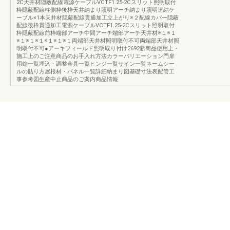
2C天井材隠蔽配線電源ケーブルVCTF1.25-2Cスリット照明取付
枠隠蔽配線柱側枠後枠天井納まり照明アーチ納まり照明連結ケ
ーブル×1本天井材隠蔽配線貫通加工立上がり※２配線カバー隠蔽
配線後枠貫通加工電源ケーブルVCTF1.25-2Cスリット照明取付
枠隠蔽配線前枠端部アーチ中間アーチ端部アーチ天井材※１※１
※１※１※１※１※１※１両端部天井材照明取付不可両端部天井材照
明取付不可●アーキフィールド照明取り付け2692新商品使用上・
施工上のご注意商品のお手入れ方法カラーバリエーション門扉
用錠一覧埋込・調整金具一覧ヒンジ一覧サイン一覧ネームシー
ルの貼り方屋根材・パネル一覧詳細納まり図基礎寸法表配管工
事参考図生産中止商品のご案内商品情報