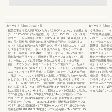
左ページから抽出された内容
右ページから抽出
配管工事参考図凡例TRDL※入力：AC100V（コンセント差込）出
寸法単位：mm●
力：DC12V-35W（2回路配線出力）入力：DC12V（トランス電
2693新商品使
源ユニットから供給）出力：DC12V-4.5W（DL3個-直列点灯）配
バリエーション門
線の長さ調整及び回路分岐に伴う配線端子圧着、防水処理スリ
イン一覧ネームシ
ットから見える光の方向を図示ダウンライト制御ユニットに対
図基礎寸法表配管
し３個まで取付可。１個・２個点灯の場合、専用ケーブル取
装ケースへ外部押
付。図 形機能・説明×N水上・水下いずれか一方への取付け。
電動左スイッチ仕
同列取付は不可とする。同線路を通るケーブル本数を×Nで示
桁カバー桁カバー
す。本数については照明取付個数により異なる（規格表参
配管手動用柱電動
照）。ダウンライト制御ユニットトランス電源ユニット配線ス
意）（パナソニック
リーブ接続処理（現場加工）LEDダウンライトスリット照明光源
ル（別途用意）VV
ユニットスリット照明照射方向図示名 称ケーブル本数表示線
用意）PF管呼び
【注記】※１、スリット照明は水上側、水下側どちらか一方の取
相当品）手動用柱桁
付とする。【同じ列で向かい合わせの取付は不可】とする。※
外部押しボタンスイ
２、G.L.上600ｍｍ以上のCD管は切断・抜取り（後枠貫通配線
柱の埋込みに左右
部へ加工・挿入）※３、埋設配線距離は14ｍ以下とし、300ｍｍ
り付けます。●配
以上埋設すること。×Nトランス電源ユニット600以上G.L.現場に
ら立ち上げてくだ
てCD管切断・抜取り300以上300以上14ｍ以下電源ケーブル
VCTF1.25-2C側枠内隠蔽配線へ立上がり（CD管保護）配線カバ
ー電源ケーブルVCTF1.25-2C×N本後枠内隠蔽配線電源ケーブル
VCTF1.25-2C埋設配線※３TR電源ケーブルVCTF1.25-2C側枠内
隠蔽配線DL1DL2DL3LED電源ケーブル延長用（5M）VCTF1.25-