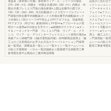
電金具（扉本体に付属）扉本体ヴィア・ル・シリーズの場合
品高さに合わせて
270∼290（※2）内開き・外開き共通200∼230（※1）内開き・外
ンクションユニッ
開き共通プレミエス門扉の場合家側※上図は右勝手の図です。
トアーキキャスト
100∼120（260∼300）吊元柱配線ボックス芯ケーブルプレート
フェイス●ファン
門扉取付枠右勝手内側配線ボックス外側左勝手内側配線ボック
ンユニットウィル
ス外側G.L.130スリーブ※PF管およびPFアダプタは、別途用意。
スクエア●ファン
PFアダプタ（呼び16）家側300G.L.PF管※※●アプローチルナ照
ウォールスクリー
明ポール使用●SUS抜き文字サイン●鋳物枠ガラスサイン●タッ
スマート宅配ポス
チ＆ノータッチキー門扉 プレミエス門扉、ヴィア・ル・クラ
クリーン●ウォー
シコ、ヴィア・ル・デコインターフェイスユニット使用の場合●
用上・施工上のご
高級アルミ鋳物門扉（2線式電気錠内蔵）2690新商品使用上・施
ン門扉用錠一覧埋
工上のご注意商品のお手入れ方法カラーバリエーション門扉用
ムシールの貼り方
錠一覧埋込・調整金具一覧ヒンジ一覧サイン一覧ネームシール
配管工事参考図生
の貼り方屋根材・パネル一覧詳細納まり図基礎寸法表配管工事
参考図生産中止商品のご案内商品情報