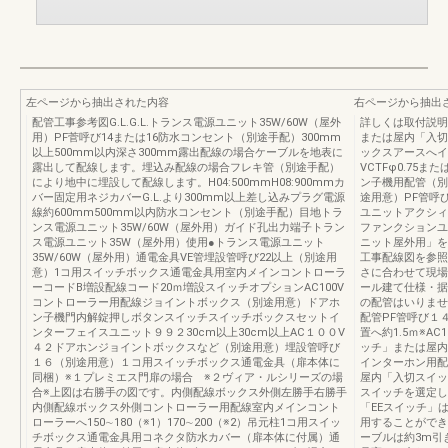
左ページから抽出された内容
右ページから抽出
配管工事参考図G.L.G.L.トランス電源ユニット35W/60W（屋外
詳しくは取付説明
用）PF菅呼び14または16防水コンセント（別途手配）300mm
または屋内「入切
以上500mm以内深さ300mm露出配線の場合ケーブルを地表に
ックスアースへイン
露出して配線します。埋込み配線の場合フレキ管（別途手配）
VCTFφ0.75ま
により地中に埋設して配線します。H04:500mmH08:900mmカ
ン子機用配管（別
バー固定用ネジカバーG.L.より300mm以上差し込みプラグ電源
途用意）PF管呼び
線約600mm500mm以内防水コンセント（別途手配）目地トラ
ユニットアクシィ
ンス電源ユニット35W/60W（屋外用）ガイド孔出力端子トラン
ファンクションユ
ス電源ユニット35W（屋外用）使用●トランス電源ユニット
ニット屋外用」を
35W/60W（屋外用）通電金具VE管埋設管呼び22以上（別途用
工事配線図を参照
意）1コ用スイッチボックス通電金具用室内メインコントローラ
さに合わせて現場
ーコードB増設配線コード20ｍ増設スイッチオプションAC100V
ール建て仕様・据
コントローラー用配線ジョイントボックス（別途用意）ドアホ
の配管はいりませ
ン子機門内解錠押しボタンスイッチスイッチボックスセットイ
配管PF管呼び１
ンターフェイスユニット９９２30cm以上30cm以上AC１００V
置へ約1.5ｍ※A
４２ドアホンジョイントボックスなど（別途用意）埋設管呼び
ッチ」または屋内「
１６（別途用意）１コ用スイッチボックス通電金具（扉本体に
インターホン用配管
同梱）※１プレミエス門扉の場合 ※２ヴィア・ルシリーズの場
屋内「入切スイッ
合※上図は右勝手の図です。内側配線ボックス外側左勝手右勝手
スイッチを選定し
内側配線ボックス外側コントローラー用配線室内メインコント
「EEスイッチ」
ローラーへ150∼180（※1）170∼200（※2）吊元柱1コ用スイッ
用することができ
チボックス通電金具用コネクタ防水カバー（扉本体に付属）通
ーブルは約3m引