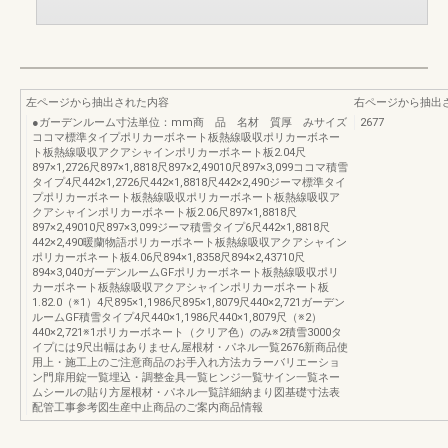
左ページから抽出された内容
右ページから抽出
●ガーデンルーム寸法単位：mm商 品 名材 質厚 みサイズ
2677
ココマ標準タイプポリカーボネート板熱線吸収ポリカーボネー
ト板熱線吸収アクアシャインポリカーボネート板2.04尺
897×1,2726尺897×1,8818尺897×2,49010尺897×3,099ココマ積雪
タイプ4尺442×1,2726尺442×1,8818尺442×2,490ジーマ標準タイ
プポリカーボネート板熱線吸収ポリカーボネート板熱線吸収ア
クアシャインポリカーボネート板2.06尺897×1,8818尺
897×2,49010尺897×3,099ジーマ積雪タイプ6尺442×1,8818尺
442×2,490暖蘭物語ポリカーボネート板熱線吸収アクアシャイン
ポリカーボネート板4.06尺894×1,8358尺894×2,43710尺
894×3,040ガーデンルームGFポリカーボネート板熱線吸収ポリ
カーボネート板熱線吸収アクアシャインポリカーボネート板
1.82.0（※1）4尺895×1,1986尺895×1,8079尺440×2,721ガーデン
ルームGF積雪タイプ4尺440×1,1986尺440×1,8079尺（※2）
440×2,721※1ポリカーボネート（クリア色）のみ※2積雪3000タ
イプには9尺出幅はありません屋根材・パネル一覧2676新商品使
用上・施工上のご注意商品のお手入れ方法カラーバリエーショ
ン門扉用錠一覧埋込・調整金具一覧ヒンジ一覧サイン一覧ネー
ムシールの貼り方屋根材・パネル一覧詳細納まり図基礎寸法表
配管工事参考図生産中止商品のご案内商品情報