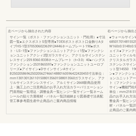
左ページから抽出された内容
右ページから抽出
サイン一覧（ポスト・ファンクションユニット・門柱用）●寸法
●ウォールサイン
図一覧●エクスポストS型専用●TOEXポストポスト口金飾りAタ
685017014815
イプHS-1型3705306023639124446ネームプレート190●ポス
W160±0.5148
ト・LS−1型●ファンクションユニットアクシィ1型●ファンクシ
ェイス●ファンク
ョンユニットアクシィ2型ガラスサイン、アクリルサインステン
ユニットウィルモ
レスサイン259.8360.8338ネームプレート（t=3.0）40●ハングス
クリスタルガラス
ファンクション2531865597●ファンクションユニットユーロブ
ステンレスサイン
リーズ●アイサイン●DサインサインAサイン
ット型14550 1
B250205869625020562746614880160596422420455寸法単位：
ン●ファンクショ
mm13013012611015080135601588013560ガラスサイン、アク
ョンユニットアー
リルサインステンレスサイン、アルミサイン2668新商品使用
ト（ファンクショ
上・施工上のご注意商品のお手入れ方法カラーバリエーション
サイン●機能門柱FS11
門扉用錠一覧埋込・調整金具一覧ヒンジ一覧サイン一覧ネーム
単位：mm218.5
シールの貼り方屋根材・パネル一覧詳細納まり図基礎寸法表配
品のお手入れ方法
管工事参考図生産中止商品のご案内商品情報
整金具一覧ヒンジ
材・パネル一覧詳
止商品のご案内商