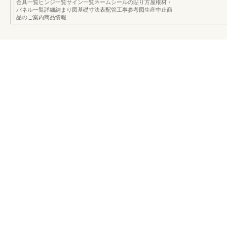
金具一覧ヒンジ一覧サイン一覧ネームシールの貼り方屋根材・
パネル一覧詳細納まり図基礎寸法表配管工事参考図生産中止商
品のご案内商品情報