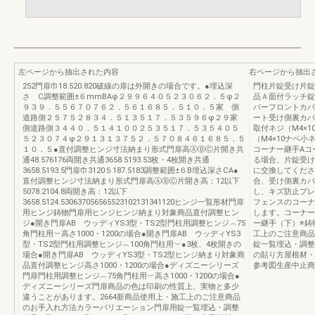
左ページから抽出された内容
右ページから抽出
252門扉巾18.520.820破線の扉は外開きの場合です。●埋込深
門柱片錠受け片錠
さ C調整範囲±６mmBAφ２９９６４０５２３０６２．５φ２
品Ａ面付ラッチ錠
９３９．５５６７０７６２．５６１６８５．５１０．５家 側
バーフロントカバ
道路側２５７５２８３４．５１３５１７．５３５９６φ２９家
ート受け側裏カバ
側道路側３４４０．５１４１００２５３５１７．５３５４０５
取付ネジ（M4×
５２３０７４φ２９１３１３７５２．５７０８４６１６８５．５
（M4×10ナベ
１０．５●直付調整ヒンジ寸法納まり形式門扉高ⒶⒷⒸ片開き共
コーナー継手Aコ
通48.576176両開き共通3658.5193.53枚・4枚開き共通
る場合、片錠受け
3658.5193.5門扉巾3120５187.5183調整範囲±６B埋込深さCA●
に交換してくださ
直付調整ヒンジ寸法納まり形式門扉高ⒶⒷⒸ片開き高：12以下
合、受け側裏カバ
5078.2104.8両開き高：12以下
し、キズ防止プレ
3658.5124.530637056565523102131341120ヒンジ一覧形材門扉
フェンスのコーナ
用ヒンジ鋳物門扉用ヒンジヒンジ納まり対象商品直付調整ヒン
します。コーナー
ジ●開き門扉AB ウッディYS3型・TS2型門柱用調整ヒンジ︵75
ー継手（下）※鋳
角門柱用︶高さ1000・1200の場合●開き門扉AB ウッディYS3
工上のご注意商品
型・TS2型門柱用調整ヒンジ︵100角門柱用︶●3枚、4枚開きの
錠一覧埋込・調整
場合●開き門扉AB ウッディYS3型・TS2型ヒンジ納まり対象商
の貼り方屋根材・
品直付調整ヒンジ高さ1000・1200の場合●ディズニーシリーズ
参考図生産中止商
門扉門柱用調整ヒンジ︵75角門柱用︶高さ1000・1200の場合●
ディズニーシリーズ門扉商品の色は印刷の性質上、実物と多少
違うことがあります。2664新商品使用上・施工上のご注意商品
のお手入れ方法カラーバリエーション門扉用錠一覧埋込・調整