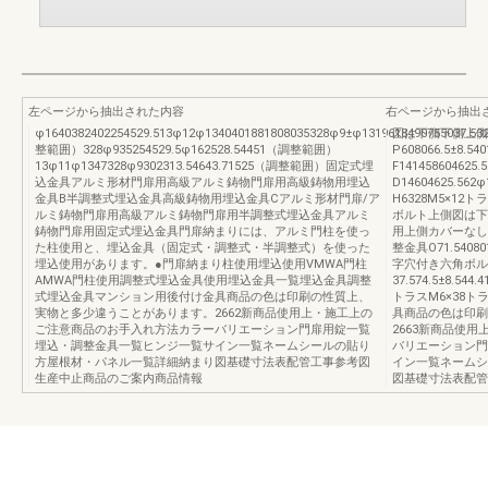
左ページから抽出された内容
右ページから抽出
φ1640382402254529.513φ12φ1340401881808035328φ9±φ1319618490755037.532
図は下側下側上側
整範囲）328φ935254529.5φ162528.54451（調整範囲）
P608066.5±8.54
13φ11φ1347328φ9302313.54643.71525（調整範囲）固定式埋
F14145860462
込金具アルミ形材門扉用高級アルミ鋳物門扉用高級鋳物用埋込
D14604625.56
金具B半調整式埋込金具高級鋳物用埋込金具Cアルミ形材門扉/ア
H6328M5×12ト
ルミ鋳物門扉用高級アルミ鋳物門扉用半調整式埋込金具アルミ
ボルト上側図は下側下
鋳物門扉用固定式埋込金具門扉納まりには、アルミ門柱を使っ
用上側カバーなし
た柱使用と、埋込金具（固定式・調整式・半調整式）を使った
整金具O71.5408
埋込使用があります。●門扉納まり柱使用埋込使用VMWA門柱
字穴付き六角ボル
AMWA門柱使用調整式埋込金具使用埋込金具一覧埋込金具調整
37.574.5±8.544.
式埋込金具マンション用後付け金具商品の色は印刷の性質上、
トラスM6×38
実物と多少違うことがあります。2662新商品使用上・施工上の
具商品の色は印刷
ご注意商品のお手入れ方法カラーバリエーション門扉用錠一覧
2663新商品使
埋込・調整金具一覧ヒンジ一覧サイン一覧ネームシールの貼り
バリエーション門
方屋根材・パネル一覧詳細納まり図基礎寸法表配管工事参考図
イン一覧ネームシ
生産中止商品のご案内商品情報
図基礎寸法表配管