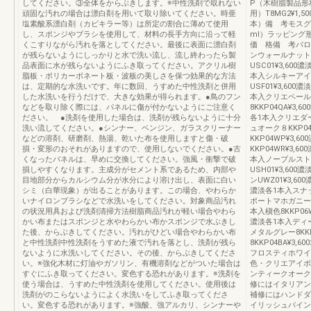
してください。③全体をからぶきします。※中性洗剤で取れない
P（木樹脂製品形材
頑固な汚れの場合は漂白剤を用いて取り除いてください。時亜
用）T8MG2¥1,
塩素酸系漂白剤（カビキラー等）は所定の割合に薄めて使用
本）備 考モスグリ
し、スポンジやブラシを使用して、材料の長手方向に沿って軽
ml）ラッピング
くこすりながら汚れを落としてください。最後に表面に漂白剤
価 格備 考バロッ
が残らないようにしっかりと水で洗い流し、流し終わったら製
ンウォールナットU
品表面に水が残らないようにふき取ってください。アクリル樹
USC01¥3,60
脂板・ポリカーボネート板・波板の美しさを保つ効果的な方法
本入シルキーアイボ
は、定期的な水洗いです。年に数回、うすめた中性洗剤と併用
USF01¥3,600
した水洗いを行うだけで、大きな効果が得られます。●鳥のフン
本入クリエペール8
などを取り除く際には、パネルに傷が付かないようにご注意く
8KKP04QA¥3,
ださい。 ●洗剤を使用した場合は、洗剤が残らないように十分
各1本入クリエダーク
洗い流してください。●シンナー、ベンジン、ガラスクリーナー
ュオーク８KKP0
などの溶剤、研磨剤、熱湯、乾いた布を使用しますと傷・破
KKP04WP¥3,
損・変形のおそれがありますので、使用しないでください。●古
KKP04WR¥3,6
くなったパネルは、早めに交換してください。強風・衝撃で破
本入ノーブルストーン
損しやすくなります。主成分がセメント系であるため、内部や
USH01¥3,600
目地部分からカルシウム分が水分により溶け出し、表面に白い
ンUWZ01¥3,6
シミ（白華現象）が出ることがあります。この場合、やわらか
濃淡各1本入スナッ
いナイロンブラシなどで水洗いをしてください。対象商品汚れ
ポートマホガニーUYC
の状況用具および洗剤清掃方法樹脂商品汚れが軽い場合やわら
本入槇色8KKP06W
かい布またはスポンジと水やわらかい布かスポンジで水ぶきし
濃淡各1本入ディー
た後、からぶきしてください。汚れがひどい場合やわらかい布
メタルグレー8KK
と中性洗剤中性洗剤をうすめた液で汚れを落とし、洗剤が残ら
8KKP04BA¥3
ないように水洗いしてください。その後、からぶきしてくださ
フロスティホワイ
い。※強化木材に灯油やガソリン、有機溶剤などがついた場合は
色・クリエアイボ
すぐにふき取ってください。変色する恐れがあります。※洗剤を
ンティークオーク
使う場合は、うすめた中性洗剤を使用してください。使用後は
修にはイタリアン
洗剤がのこらないようによく水洗いをしてふき取ってくださ
補修にはハンドダ
い。変色する恐れがあります。※強酸、強アルカリ、シンナーや
イリッシュパイン