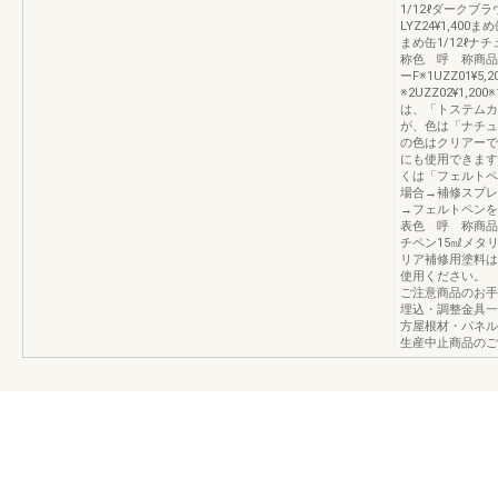
1/12ℓダークブラウ
LYZ24¥1,400
まめ缶1/12ℓ
称色 呼 称商品
ーF※1UZZ01¥
※2UZZ02¥1,
は、「トステムカ
が、色は「ナチュ
の色はクリアーで
にも使用できます
くは「フェルトペ
場合→補修スプレ
→フェルトペンを
表色 呼 称商品コ
チペン15㎖メタリッ
リア補修用塗料は
使用ください。 
ご注意商品のお手
埋込・調整金具一
方屋根材・パネル
生産中止商品のご