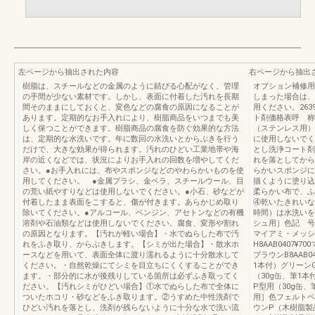
左ページから抽出された内容
右ページから抽出
樹脂は、スチールなどの金属のように錆びる心配がなく、管理
オプション補修用
の手間が少ない素材です。しかし、表面に付着した汚れを長期
しまった場合は、
間そのままにしておくと、変色などの腐食の原因になることが
用ください。26
あります。定期的なお手入れにより、樹脂商品をいつまでも美
ト剤価格表呼 称
しく保つことができます。樹脂商品の腐食を防ぐ効果的な方法
（ステンレス用）8K
は、定期的な水洗いです。年に数回の水洗いとからぶきを行う
に使用しないでく
だけで、大きな効果が得られます。汚れのひどい工業地帯や海
とし洗浄コート剤
岸の近くなどでは、状況によりお手入れの回数を増やしてくだ
れを落としてから
さい。●お手入れには、布やスポンジなどのやわらかいものを使
らかいスポンジに
用してください。 ●金属ブラシ、金ベラ、スチールウール、目
描くように塗り込
の荒い紙やすりなどは使用しないでください。●小石、砂などが
柔らかい布で、ふ
付着したまま表面をこすると、傷が付きます。あらかじめ取り
④乾いたきれいな
除いてください。●アルコール、ベンジン、アセトンなどの有機
時間）は水洗いを
溶剤や石油類などは使用しないでください。腐食、変形や割れ
シュ用］色記 号価
の原因となります。【汚れが軽い場合】・水でぬらした布で汚
マイアミ・メッシ
れをふき取り、からぶきします。【シミが出た場合】・散水ホ
H8AAB0407¥
ースなどを用いて、表面全体に渡り濡れるように十分散水して
ブラウンB8AAB
ください。・自然乾燥にてシミを目立ちにくくすることができ
1本付）グリーンG
ます。・部分的に水が後残りしている箇所は必ずふき取ってく
（30g缶、筆1本付
ださい。【汚れシミがひどい場合】①水でぬらした布で全体に
P型用（30g缶、
ついたホコリ・砂などをふき取ります。②うすめた中性洗剤で
用］色フェルトペ
ひどい汚れを落とし、洗剤が残らないように十分な水で洗い流
ウンP（木樹脂製品