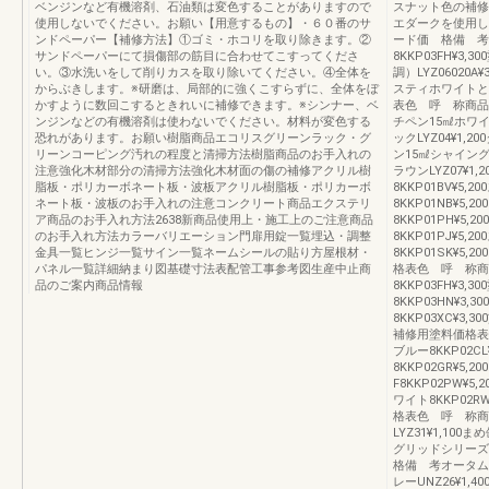
ベンジンなど有機溶剤、石油類は変色することがありますので
スナット色の補修
使用しないでください。お願い【用意するもの】・６０番のサ
エダークを使用し
ンドペーパー【補修方法】①ゴミ・ホコリを取り除きます。②
ード価 格備 考
サンドペーパーにて損傷部の筋目に合わせてこすってくださ
8KKP03FH¥3
い。③水洗いをして削りカスを取り除いてください。④全体を
調）LYZ06020
からぶきします。※研磨は、局部的に強くこすらずに、全体をぼ
スティホワイトと
かすように数回こするときれいに補修できます。※シンナー、ベ
表色 呼 称商品コ
ンジンなどの有機溶剤は使わないでください。材料が変色する
チペン15㎖ホワイト
恐れがあります。お願い樹脂商品エコリスグリーンラック・グ
ックLYZ04¥1,2
リーンコーピング汚れの程度と清掃方法樹脂商品のお手入れの
ン15㎖シャイングレ
注意強化木材部分の清掃方法強化木材面の傷の補修アクリル樹
ラウンLYZ07¥1
脂板・ポリカーボネート板・波板アクリル樹脂板・ポリカーボ
8KKP01BV¥5
ネート板・波板のお手入れの注意コンクリート商品エクステリ
8KKP01NB¥5
ア商品のお手入れ方法2638新商品使用上・施工上のご注意商品
8KKP01PH¥5
のお手入れ方法カラーバリエーション門扉用錠一覧埋込・調整
8KKP01PJ¥5
金具一覧ヒンジ一覧サイン一覧ネームシールの貼り方屋根材・
8KKP01SK¥5
パネル一覧詳細納まり図基礎寸法表配管工事参考図生産中止商
格表色 呼 称商
品のご案内商品情報
8KKP03FH¥3
8KKP03HN¥3
8KKP03XC¥3
補修用塗料価格表
ブルー8KKP02C
8KKP02GR¥5
F8KKP02PW¥
ワイト8KKP02R
格表色 呼 称商
LYZ31¥1,100ま
グリッドシリー
格備 考オータムブラ
レーUNZ26¥1,4