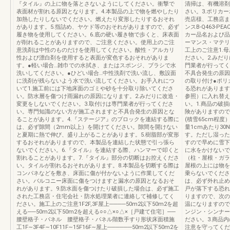
『タイル』の上に物を落とさないようにしてください。衝撃で
清掃は、有機溶剤
表面材が割れる原因となります。4.本製品の上で物を燃やしたり
さい。3.ポリカ
加熱したりしないでください。燃えたり変形したりするおそれ
売店様、工務店ま
があります。5.指詰め、ヤケド等のおそれがありますので、必ず
ンスB-Q463-PE
履き物を使用してください。6.底の硬い履き物で歩くと、床表面
カー品名および品
が削れることがありますので、ご注意ください。使用上のご注
ーマンス・マテリ
意洗剤は中性のものだけを使用してください。酸性・アルカリ
工上のご注意1.
性および漂白剤を使用すると表面が変色するおそれがありま
ださい。2.みだ
す。●軽い場合…雑巾での水拭き、またはスポンジ、ブラシで水
門業者が行ってく
洗いしてください。●ひどい場合…中性洗剤で洗い流し、敷設面
不具合発生の原因
に洗剤が残らないよう水で洗い流してください。お手入れにつ
の取り付け●ポリ
いて1.施工前には下地床面のゴミや砂を十分取り除いてくださ
る恐れがあります
い。防水層を傷つけ雨漏れの原因になります。2.みだりに改造・
参照）に入れ替え
変更をしないでください。3.取付けは専門業者が行ってくださ
い。1.商品の破
い。専門知識のない方が施工されますと不具合発生の原因とな
険がありますので
ることがあります。4.『ステージア』のブロックを連結する際に
(積雪65cm程
は、必ず隙間（2mm以上）を開けてください。隙間を開けない
量1cmあたり30N
と夏期に熱で伸び、盛り上がることがあります。5.樹脂部が変形
す。ただし湿った
するおそれがありますので、本製品を連結した状態で引っ張ら
すので早めに雪下
ないでください。6.『タイル』を連結する際、ハンマーで叩くと
に水をかけないで
割れることがあります。7.『タイル』部分の切断はお控えくださ
（柱・屋根・ガラ
い。タイルが割れるおそれがあります。8.本製品を切断する際は
屋根の上には物を
コンパネなどを敷き、床面に傷が付かないように作業してくだ
乗らないでくださ
さい。バルコニー床面に傷をつけますと漏水の原因となるおそ
は、必ず外れ止め
れがあります。9.防水面を傷つけたり破損した場合は、必ず施工
戸が落下する恐れ
された工務店・住宅会社・防水処理業者に連絡して補修してく
りますので、次の
ださい。施工上のご注意1F2F,3F屋上────50m2以下50m2を超
温になりますので
える──50m2以下50m2を超える○○△×○△×［戸建て住宅］──
ンジン・シンナー
腰壁格子・パネル 腰壁格子・パネル階数手すり形状床面積施
ださい。3.商品
工1F∼3F4F∼10F11F∼15F16F∼屋上──────50m2以下50m2を
注意を守ってくだ