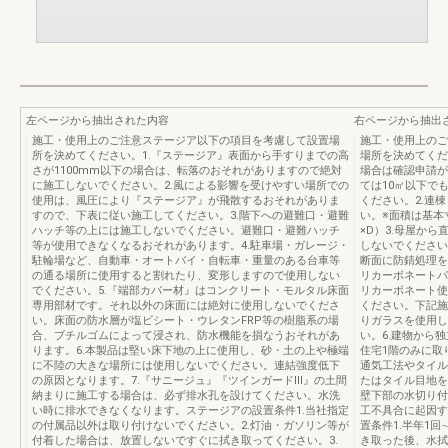
左ページから抽出された内容
右ページから抽出
施工・使用上のご注意ステージア以下の項目を考慮して設置場
施工・使用上のご
所を決めてください。1.『ステージア』表面から手すりまでの高
場所を決めてくだ
さが1100mm以下の場合は、転落のおそれがありますので絶対
場合は確認申請が
に施工しないでください。2.風による影響を受けやすい場所での
ては10㎡以下で
使用は、風圧により『ステージア』が飛散するおそれがありま
ください。2.連
すので、下表に従い施工してください。3.階下への避難口・避難
い。※面積は基本
ハッチ等の上には施工しないでください。避難口・避難ハッチ
×D）3.母屋か
等が使用できなくなるおそれがあります。4.駐車場・ガレージ・
しないでください
駐輪場など、自動車・オートバイ・自転車・重量のある台車等
断面に防錆処理を
の通る場所に使用すると割れたり、変形しますので使用しない
リカーボネートパ
でください。5.『端部カバー材』はコンクリート・モルタル床面
リカーボネート使
専用部材です。それ以外の床面には絶対に使用しないでくださ
ください。下記施
い。床面の防水層が塩ビシート・ウレタンFRP等の樹脂系の場
りガラスを使用し
合、ブチルゴムによって浸され、防水機能を損なうおそれがあ
い。6.建物から
ります。6.本製品は堅い床下地の上に使用し、砂・土の上や極端
住宅1階のみに取
に不陸の大きな場所には使用しないでください。連結強度低下
通気工法やタイル
の原因となります。7.『サニージュ』『ツインガードⅢ』の土間
たはタイル目地を
納まりに施工する場合は、必ず排水孔を設けてください。水洗
壁下部の水切り付
い時に排水できなくなります。ステージアの設置条件1.当社指定
工不具合に起因す
の付属品以外は取り付けないでください。2.灯油・ガソリン等が
置条件1.半年1
付着した場合は、放置しないですぐに拭き取ってください。3.
き取った後、水拭