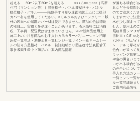
超える──50m2以下50m2を超える────○○○△×○△×××［高層
が落ちる場合があ
住宅（マンション等）］腰壁格子・パネル腰壁格子・パネル
具などを長期間お
腰壁格子・パネル────階数手すり形状床面積施工△には端部
のでご注意くださ
カバー材を使用してください。※モルタルおよびコンクリート以
りますのでご注意
外の床面への端部カバー材は使用できません。商品の色は印刷
水が少し溜まって
の性質上、実物と多少違うことがあります。表示価格には消費
せん。使用上のご
税・工事費・配送費は含まれていません。2632新商品使用上・
照粗目雪シマリザラ
施工上のご注意商品のお手入れ方法カラーバリエーション門扉
雪比重：0.51㎝
用錠一覧埋込・調整金具一覧ヒンジ一覧サイン一覧ネームシー
70N/㎡（7㎏
ルの貼り方屋根材・パネル一覧詳細納まり図基礎寸法表配管工
＞・アルミ形材が
事参考図生産中止商品のご案内商品情報
色合いが違って見
ラッピング形材は
や色の風合いまで
いが出る場合があ
の色合いについて
手入れ方法カラー
一覧ヒンジ一覧サ
ル一覧詳細納まり
ご案内商品情報