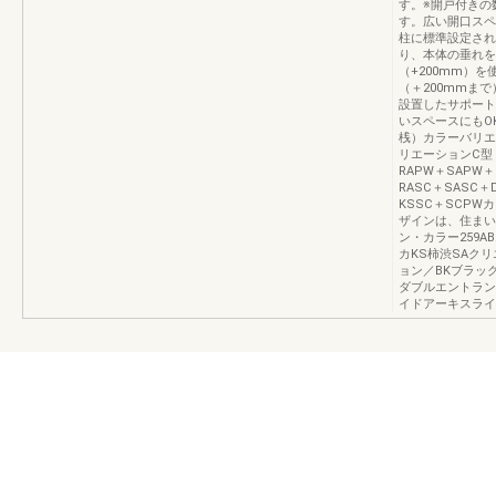
す。※開戸付きの
す。広い開口スペ
柱に標準設定され
り、本体の垂れを
（+200mm）
（＋200mmま
設置したサポート
いスペースにもO
桟）カラーバリエ
リエーションC型（
RAPW＋SAPW
RASC＋SASC
KSSC＋SCP
ザインは、住まい
ン・カラー259
カKS柿渋SAク
ョン／BKブラッ
ダブルエントラン
イドアーキスライ