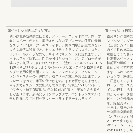
左ページから抽出された内容
右ページから抽出
狭い敷地を効果的に仕切る、ノンレールスライド門扉。間口方
蓄光リング昼間に
向にスペースがあり、奥行きの少ないアプローチの住宅に最適
ンプルシリンダー
なスライド門扉「アーキスライド」。開き門扉が設置できない
（上側）ガイド柱
ような場所に設置でき、セキュリティをアップします。また、
ガイド柱の施工に
ノンレールタイプなので、車イスでもスムーズに通れます。ア
考慮してください
ーキスライド防犯上、門扉を付けたかったけど、アプローチが
柱調整スペース：
狭いから無理って言われたのよね。F型ナチュラルシルバーF15-
柱前面の距離：1
12左引きE型ナチュラルシルバーF＋クリエラスク15-12左引きロ
止めガイドで本体
ング柱使用全閉全開ノンレール・ノンキャスターノンレール・
ます。ふれ止めガ
ノンキャスターの引戸門扉。省スペース施工を実現します。ノ
ションで、家側は
ンレールなので、床面の仕上げを気にする必要がありません。
ご用意しています
車イスでもスムーズに出入りできます。写真は15-12ノンレール
ローラーで、スム
でフラット施工258商品の色は印刷の性質上、実物と多少違うこ
インの把手。把手
とがあります。新商品ラインアップダブルエントランスアルミ
側からもキーを使
形材門扉︵引戸門扉︶アウタースライドアーキスライド
ピッキング性能の
す。錠金具スムー
開戸は、引戸の左
の全開時全開時最大
（オプション）開
21.5mm狭く
W13（750mm
W04+W13（1,1