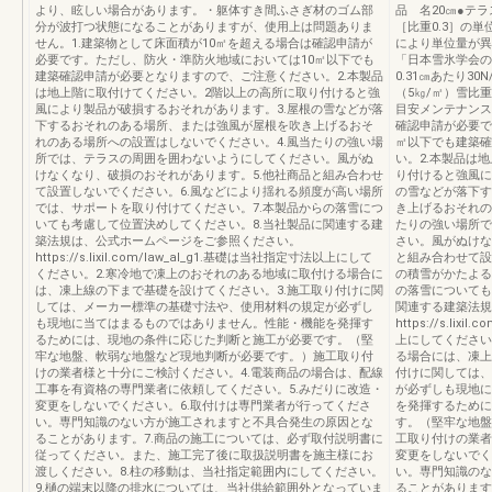
より、眩しい場合があります。・躯体すき間ふさぎ材のゴム部
品 名20㎝●テラ
分が波打つ状態になることがありますが、使用上は問題ありま
［比重0.3］の
せん。1.建築物として床面積が10㎡を超える場合は確認申請が
により単位量が異
必要です。ただし、防火・準防火地域においては10㎡以下でも
「日本雪氷学会の
建築確認申請が必要となりますので、ご注意ください。2.本製品
0.31㎝あたり30
は地上階に取付けてください。2階以上の高所に取り付けると強
（5㎏/㎡）雪比重
風により製品が破損するおそれがあります。3.屋根の雪などが落
目安メンテナンス
下するおそれのある場所、または強風が屋根を吹き上げるおそ
確認申請が必要で
れのある場所への設置はしないでください。4.風当たりの強い場
㎡以下でも建築確
所では、テラスの周囲を囲わないようにしてください。風がぬ
い。2.本製品は
けなくなり、破損のおそれがあります。5.他社商品と組み合わせ
り付けると強風に
て設置しないでください。6.風などにより揺れる頻度が高い場所
の雪などが落下す
では、サポートを取り付けてください。7.本製品からの落雪につ
き上げるおそれの
いても考慮して位置決めしてください。8.当社製品に関連する建
たりの強い場所で
築法規は、公式ホームページをご参照ください。
さい。風がぬけな
https://s.lixil.com/law_al_g1.基礎は当社指定寸法以上にして
と組み合わせて設
ください。2.寒冷地で凍上のおそれのある地域に取付ける場合に
の積雪がかたよる
は、凍上線の下まで基礎を設けてください。3.施工取り付けに関
の落雪についても
しては、メーカー標準の基礎寸法や、使用材料の規定が必ずし
関連する建築法規
も現地に当てはまるものではありません。性能・機能を発揮す
https://s.li
るためには、現地の条件に応じた判断と施工が必要です。（堅
上にしてください
牢な地盤、軟弱な地盤など現地判断が必要です。）施工取り付
る場合には、凍上
けの業者様と十分にご検討ください。4.電装商品の場合は、配線
付けに関しては、
工事を有資格の専門業者に依頼してください。5.みだりに改造・
が必ずしも現地に
変更をしないでください。6.取付けは専門業者が行ってくださ
を発揮するために
い。専門知識のない方が施工されますと不具合発生の原因とな
す。（堅牢な地盤
ることがあります。7.商品の施工については、必ず取付説明書に
工取り付けの業者
従ってください。また、施工完了後に取扱説明書を施主様にお
変更をしないでく
渡しください。8.柱の移動は、当社指定範囲内にしてください。
い。専門知識のな
9.樋の端末以降の排水については、当社供給範囲外となっていま
ることがあります