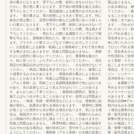
倍の重さになります。雪下ろしの際、絶対に水をかけないでく
題はありません。
ださい。雪が更に重くなります。②下表の積雪量を超える前に
がある場合は、樋
雪下ろしをしてください。製品破損による被害のおそれがあり
てください。・躯
ます。・雪の重さは、雪の状態により大きく変化します。特に
なることがありま
春先の雪は重たく、湿雪や降雨の後などは新雪に比べ３倍くら
い場合：水でぬら
いの重さになります。・雪下ろしの際、絶対に水をかけないで
ます。・汚れがひ
ください。さらに重くなります。・雪下ろしの際、雪は残さず
付いたホコリ・砂
下ろしてください。・雪おろしの際に金属製スコップなどで衝
どい汚れを落とし
撃を与えると、屋根材が割れたり、傷ついたりする場合があり
③全体をからぶき
ます。プラスチック製スコップなどで静かにおろしてくださ
体に付いたホコリ
い。2.温度差による膨張・収縮により屋根材がこすれて音が発生
でひどい汚れを落
する事がまれにありますが、性能上問題はありません。・屋根
す。③全体をから
の上には絶対に乗らないでください。また、重量物を載せた
中性洗剤をご使用
り、柱に登ったり、ぶら下がったりしないでください。・当社
ルミ形材・ステン
指定の付属品以外は付けないでください。・火を近付けないで
起こしますので絶
ください。・商品に電線を巻き付けないでください。漏電によ
場合は、すぐに大
り感電するおそれがあります。・屋根自身の重みにより柱がた
ジン・シンナー・
わむことがありますが、性能上は問題ありません。・屋根材
洗浄剤等をパネル
（アルミ形材）は、部材ごとに色調限度範囲内で色にばらつき
い。・金属製ブラ
があり、光の反射などにより見え方がばらつくことがありま
早めますので使用
す。あらかじめご了承ください。・屋根材の隙間が、製造上・
スクリーナーなど
施工上ばらつきが生じることがありますが、使用上は問題あり
があります。施工
ません。・地域・気候・使用状況などによっては、屋根材に結
商品の点検■アル
露が発生し、結露水が落ちる場合があります。・積雪時に屋根
類のゆるみを点検
が低くなった箇所から水が垂れる場合があります。気になる場
く場合は腐食のお
合は、着脱式サポートを使用してください。・雨樋のたわみに
様・販売店様また
より雨樋の中に雨水が少し溜まってしまうことがありますが、
衝撃や焚き火など
性能上問題はありません。・降雪時期に凍結により樋が破損す
ないか確認してく
るおそれがある場合は、樋の排水口が、雪や氷でふさがらない
風・衝撃で破損し
ようにしてください。・屋根材（アルミ形材）が太陽の反射に
様・販売店様ま