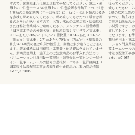
すので、施主様または施工店様で手配してください。施工・使
従ってください。
用上のご注意テラスSC使用上のご注意設置条件施工上のご注意
渡しください。7
1.商品の点検定期的（年一回程度）に、ねじ・ボルト類のゆるみ
8.樋の端末以降
を点検し締め直してください。締め直してもがたつく場合は腐
すので、施主様ま
食のおそれがありますので、お買い求めの工務店様・販売店様
ご注意2.商品の
または弊社営業所へご連絡ください。メンテナンス新雪締雪
い材質ですが、砂
「日本雪氷学会の分類名称」参照粗目雪シマリザラメ雪比重：
置しておくと、空
0.31㎝あたり30N/㎡（3㎏/㎡）雪比重：0.51㎝あたり50N/㎡
になります。お手
（5㎏/㎡）雪比重：0.71㎝あたり70N/㎡（7㎏/㎡）※積雪量の
商品使用上・施工
目安2614商品の色は印刷の性質上、実物と多少違うことがあり
ーション門扉用錠
ます。表示価格には消費税・工事費・配送費は含まれていませ
覧ネームシールの
ん。新商品使用上・施工上のご注意商品のお手入れ方法カラー
寸法表配管工事参
バリエーション門扉用錠一覧埋込・調整金具一覧ヒンジ一覧サ
extct_a01087
イン一覧ネームシールの貼り方屋根材・パネル一覧詳細納まり
図基礎寸法表配管工事参考図生産中止商品のご案内商品情報
extct_a01086