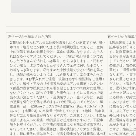
左ページから抽出された内容
右ページから抽出
2.商品のお手入れアルミは比較的腐食しにくい材質ですが、砂・
1.製品破損によ
ホコリ・塩分などが付いたまま長い時間放置しておくと、空気
記事項をお守りく
中の湿気や雨水の影響を受け、腐食の原因になります。お手入
す。制限荷重以上
れはなるべくマメにしてください。・汚れが軽い場合：水でぬ
るおそれがありま
らしたぞうきんで汚れをふき取り、からぶきします。・汚れが
してください。製
ひどい場合：①水でぬらしたぞうきんで全体に付いたホコリ・
の重さは、雪の状
砂等をふき取ります。②うすめた中性洗剤でひどい汚れを落と
重たく、湿雪や降
し、洗剤が残らないようによくふき取ります。③全体をからぶ
なります。・雪下
きします。■お手入れのご注意・洗剤は必ず中性洗剤をご使用く
さらに重くなりま
ださい。酸性・アルカリ性塩素系薬品はアルミ形材・ステンレ
ださい。・雪おろ
ス部品の腐食や塗膜はがれを引き起こしますので絶対に使用し
と、屋根材が割れ
ないでください。誤って使用した場合は、すぐに大量の水で薬
スチック製スコッ
品を洗い流してください。・金属製ブラシ・金ベラ等は、表面
よる膨張・収縮に
の塗膜を傷付け劣化を早めますので使用しないでください。積
にありますが、性
雪量商 品 名20㎝●テラスSC※積雪量1cmあたり30N/㎡（3
に乗らないでくだ
㎏/㎡）［比重0.3］の単位量で算出しています。※地域、気象条
り、ぶら下がった
件などにより単位量が異なりますので、ご注意ください。1.製品
外は付けないでく
破損による人への被害・物的損害が想定されますので、下記事
品に電線を巻き付
項をお守りください。①下表の積雪量になる前に必ず雪下ろし
れがあります。・
を行ってください。雪の重さは、雪の状態により大きく変化し
ますが、性能上は
ます。特に春先の雪は重たく、湿雪や降雨後などは新雪に比べ3
の中に雨水が少し