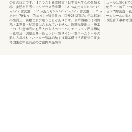
のみの設定です。【テラス】新雪締雪「日本雪氷学会の分類名
ュールは5尺までの対
称」参照粗目雪シマリザラメ雪比重：0.31㎝あたり30N/㎡（3
使用上・施工上の
㎏/㎡）雪比重：0.51㎝あたり50N/㎡（5㎏/㎡）雪比重：0.71㎝
ョン門扉用錠一覧
あたり70N/㎡（7㎏/㎡）※積雪量の 目安2612商品の色は印刷
ームシールの貼り
の性質上、実物と多少違うことがあります。表示価格には消費
表配管工事参考図
税・工事費・配送費は含まれていません。新商品使用上・施工
上のご注意商品のお手入れ方法カラーバリエーション門扉用錠
一覧埋込・調整金具一覧ヒンジ一覧サイン一覧ネームシールの
貼り方屋根材・パネル一覧詳細納まり図基礎寸法表配管工事参
考図生産中止商品のご案内商品情報