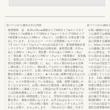
左ページから抽出された内容
右ページから抽出
積雪量商 品 名20㎝50㎝●屋根タイプ600タイプ●ルーフタイ
6.高い建物のそ
プ600タイプ●屋根タイプ1500タイプ●ルーフタイプ1500タイプ
うな場所では補強
※積雪量1cmあたり30N/㎡（3㎏/㎡）［比重0.3］の単位量で算
からの落雪につい
出しています。【バルコニー・ベランダ用屋根／ルーフタイ
品に関連する建築
プ】※ルーフタイプはスピーネのみの設定です。新雪締雪粗目雪
い。https://s.
シマリザラメ「日本雪氷学会の分類名称」参照雪比重：0.31㎝
りの建物に取り付
あたり30N/㎡（3㎏/㎡）雪比重：0.51㎝あたり50N/㎡（5㎏/
わった雨水は、サ
㎡）雪比重：0.71㎝あたり70N/㎡（7㎏/㎡）※積雪量の 目安施
から流れ出る場合
工・使用上のご注意スピーネ・シュエット1.商品の点検■アルミ
ものではございま
部分定期的（年一回程度）に、ねじ・ボルト類のゆるみを点検
ーネのみの設定で
し締め直してください。締め直してもがたつく場合は腐食のお
られる設計となっ
それがありますので、お買い求めの工務店様・販売店様または
って取付けてくだ
弊社営業所へご連絡ください。■パネル強い衝撃や焚き火などの
に設置してくださ
熱により、パネルにヒビや変形が生じていないか確認してくだ
ます。3.高い建
さい。ヒビや変形が生じている場合は、強風・衝撃で破損しや
吹くような場所で
すくなりますので、お買い求めの工務店様・販売店様または弊
外壁が通気工法や
社営業所へご連絡ください。2.商品のお手入れ■アルミ部分アル
気層またはタイル
ミは比較的腐食しにくい材質ですが、砂・ホコリ・塩分などが
りや外壁下部の水
付いたまま長い時間放置しておくと、空気中の湿気や雨水の影
品の施工不具合に
響を受け、腐食の原因になります。お手入れはなるべくマメに
階2階3階2・3・
してください。・汚れが軽い場合：水でぬらしたぞうきんで汚
イプのみの設定で
れをふき取り、からぶきします。・汚れがひどい場合：①水で
度区分積雪量600