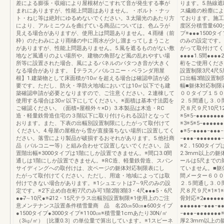
差による膨張・収縮により屋根材がこすれて音が発生する事が
ります。5.熱線
まれにありますが、性能上問題はありません。・ボルト・ナッ
ス繊維の粉塵によ
ト・ねじ等は絶対にゆるめないでください。3.太陽光のあたり方
ております。施工
により、アルミニウムを曲げている商品については、色ムラが
度区分積雪量600タ
見える場合がありますが、使用上は問題ありません。4.雨樋（前
プ※●●●1500タイ
枠）のたわみにより雨樋の中に雨水が少し溜まってしまうこと
のみの設定です。
がありますが、性能上問題ありません。5.風を遮るものがない敷
がって取付けてくだ
地など風通りのよい場所や、建物の角部など風の乱れやすい場
●●●●1.5間●●
所等に設置された場合、風によるパネルのバタつき音が大きく
桁をご使用くださ
なる場合があります。【テラス／バルコニー・ベランダ用屋
設置制限3尺4尺5尺6
根】1.建築物として床面積が10㎡を超える場合は確認申請が必
口出幅3階設置制限3
要です。ただし、防火・準防火地域においては10㎡以下でも建
幅■躯体対応制限
築確認申請が必要となりますので、ご注意ください。2.連棟して
００タイプ１５０
使用する場合は30㎡以下にしてください。※面積は基本寸法図を
２.５間通し３.０間
ご確認ください。（面積=屋根外々×D）3.本製品は木造・RC
尺８尺９尺10尺12
造・軽量鉄骨造住宅の３階以下に取り付けられる設計となって
※5※5−●●●●●●
おります。また、下表の出幅別設置制限にしたがって取付けて
※3※5※5−●●●●
ください。4.母屋の屋根から雪が直接落ちない場所に設置してく
●※5−●●●●−●●●
ださい。落雪により製品が破損するおそれがあります。5.他社商
−●●●−●●●●●
品（バルコニー等）と組み合わせて設置しないでください。設
※2．1500タ
置階出幅※3000タイプは1階にしか設置できません。※間口3.0間
2.3mm以上の
通しは1階にしか設置できません。※RC造、軽量鉄骨造、スパン
ールは5尺までの
サイディングへの取付けは、次ページの躯体対応制限表にし
ていません。■躯
たがって取付けてください。ただし、用途・地域によっては取
間メーター６００
付けできない場合があります。※1シュエットは7∼9尺のみの設
２.５間通し３.０間
定です。※2下止め自在桁7尺のみ可1階2階3階3・4尺●●●5・6尺
尺８尺９尺※1※1※1
●●̶7∼10尺●※2̶12・15尺テラス出幅別設置制限※1使用上のご注
骨対応※2●●●●●
意メンテナンス設置条件積雪量商 品 名20㎝50㎝●600タイプ
●●●●●●−●●●−
●1500タイプ●3000タイプ※1100㎝※積雪量1cmあたり30N/㎡
−●●●−●●●●●
（3㎏/㎡）［比重0.3］の単位量で算出しています。※1スピーネ
厚2.3mm以上