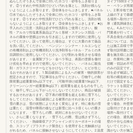
ぬらしたぞうきんで全体に付いたホコリ・砂等をふき取りま
タイプ1500タイプ
す。②うすめた中性洗剤でひどい汚れを落とし、洗剤が残らな
ー・ベランダ用屋
いようによくふき取ります。③全体をからぶきします。■パネル
い。2.寒冷地で
①水でぬらしたぞうきんで全体に付いたホコリ・砂等をふき取
上線の下まで基礎
ります。②うすめた中性洗剤でひどい汚れを落とし、洗剤が残
る場所へ取付けて
らないようによくふき取ります。③全体をからぶきします。■お
厚（通気胴縁含む
手入れのご注意・洗剤は必ず中性洗剤をご使用ください。酸
せん。4.みだり
性・アルカリ性塩素系薬品はアルミ形材・ステンレス部品・パ
門業者が行ってく
ネルの腐食や塗膜はがれを引き起こしますので絶対に使用しな
不具合発生の原因
いでください。誤って使用した場合は、すぐに大量の水で薬品
水については、当
を洗い流してください。・ベンジン・シンナー・トルエンなど
たは施工店様で手
の有機溶剤および有機溶剤入り洗浄剤等をパネル・アルミの木
ず取付説明書に従
目調部分に使用しないでください。ひび割れを発生させる場合
書を施主様にお渡
があります。・金属製ブラシ・金ベラ等は、表面の塗膜を傷付
は、作業時に舞う
け劣化を早めますので使用しないでください。・パネルに殺虫
切断・切詰め不可
剤・ガラスクリーナーなどをかけないでください。ヒビが生じ
のみの設定です。
るおそれがあります。1.製品破損による人への被害・物的損害が
項を必ず確認して
想定されますので、下記事項をお守りください。①物干しの制
柱等の構造材があ
限荷重は総重量50㎏以下です。（可動竿掛け総重量15kg以下、
だけで固定するこ
クリーンハンガー総重量8kg以下）総荷重を超えるものを干した
ラケットを固定す
り、物干し竿にぶら下がったりしないでください。商品が破損
認してください。
するおそれがあります。②下表の積雪量を超える前に雪下ろし
ないでください・
をしてください。製品破損による被害のおそれがあります。・
よび連結用ブラケ
雪の重さは、雪の状態により大きく変化します。特に春先の雪
使う場合、外壁厚
は重たく、湿雪や降雨の後などは新雪に比べ３倍くらいの重さ
は取付けできませ
になります。・雪下ろしの際、絶対に水をかけないでくださ
場所へ取付けてく
い。さらに重くなります。・雪下ろしの際、雪は残さず下ろし
どの場合、通気層
てください。・熱線吸収アクアシャインポリカーボネートの場
壁の十分な点検を
合、スコップ（プラスチック製含む）を使用すると光触媒がは
ないでください。
がれるため、パネルに接触させないようにしてください。2.温度
識がない方が施工