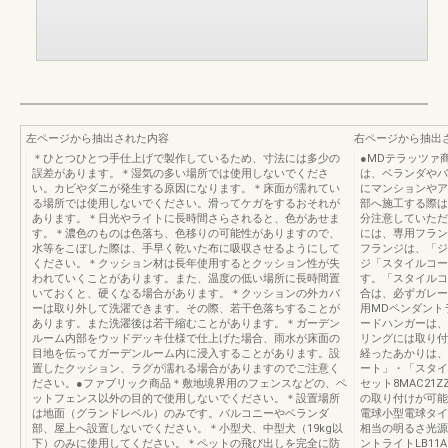
左ページから抽出された内容
右ページから抽出
＊ひとつひとつ手仕上げで製作しているため、寸法には多少の
●MDテラッツァ
誤差があります。＊湿気の多い場所では使用しないでくださ
は、ベランダやバ
い。カビやダニが発生する原因になります。＊床面が濡れてい
にマンションやア
る場所では使用しないでください。滑ってケガをするおそれが
部へ施工する際は
あります。＊日光やライトに長時間さらされると、色があせま
分注意していただ
す。＊濃色のものは色落ち、色移りの可能性がありますので、
には、専用フラン
水等をこぼした際は、手早く乾いた布に吸収させるようにして
フランジは、「ジ
ください。＊クッション材は長年使用するとクッション性が失
ジ「スタイルコー
われていくことがあります。また、温度の低い場所に長時間置
す。「スタイルコ
いておくと、硬くなる場合があります。＊クッションの外カバ
合は、必ずガレー
ーは取り外して洗濯できます。その際、若干色落ちすることが
用MDペンダント
あります。また洗濯後は若干縮むことがあります。＊ガーデン
ードハンガーは、
ルーム内部をウッドデッキ仕様で仕上げた場合、雨水が床面の
リングには取り付
目地を伝ってガーデンルーム内に浸入することがあります。設
経ったあかりは、
置したクッション、ラグが濡れる場合がありますのでご注意く
ート」・「スタイ
ださい。●ファブリック商品＊敷地境界用のフェンスなどの、ペ
セット8MAC21
ットフェンス以外の目的で使用しないでください。＊設置場所
の取り付けが可能で
は地面（グランドレベル）のみです。バルコニーやベランダ
電球小型電球タイプ
部、屋上へ設置しないでください。＊小型犬、中型犬（19kg以
相当の明るさ光源寿
下）のみに使用してください。＊ペットの飛び出しを完全に防
ントライトLB11A