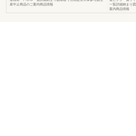
産中止商品のご案内商品情報
一覧詳細納まり図
案内商品情報