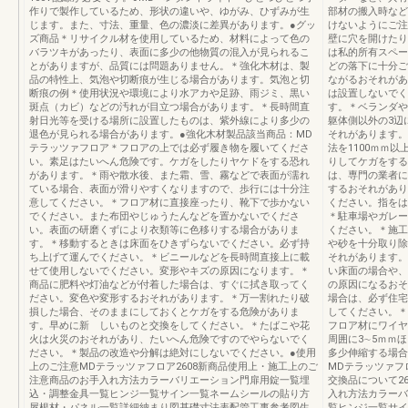
作りで製作しているため、形状の違いや、ゆがみ、ひずみが生
部材の搬入時など
じます。また、寸法、重量、色の濃淡に差異があります。●グッ
けないようにご注
ズ商品＊リサイクル材を使用しているため、材料によって色の
壁に穴を開けたり
バラツキがあったり、表面に多少の他物質の混入が見られるこ
は私的所有スペー
とがありますが、品質には問題ありません。＊強化木材は、製
どの落下に十分ご
品の特性上、気泡や切断痕が生じる場合があります。気泡と切
ながるおそれがあ
断痕の例＊使用状況や環境により水アカや足跡、雨ジミ、黒い
は設置しないでく
斑点（カビ）などの汚れが目立つ場合があります。＊長時間直
す。＊ベランダや
射日光等を受ける場所に設置したものは、紫外線により多少の
躯体側以外の3辺
退色が見られる場合があります。●強化木材製品該当商品：MD
それがあります。
テラッツァフロア＊フロアの上では必ず履き物を履いてくださ
法を1100ｍｍ
い。素足はたいへん危険です。ケガをしたりヤケドをする恐れ
りしてケガをする
があります。＊雨や散水後、また霜、雪、霧などで表面が濡れ
は、専門の業者に
ている場合、表面が滑りやすくなりますので、歩行には十分注
するおそれがあり
意してください。＊フロア材に直接座ったり、靴下で歩かない
ください。指をは
でください。また布団やじゅうたんなどを置かないでくださ
＊駐車場やガレー
い。表面の研磨くずにより衣類等に色移りする場合がありま
ください。＊施工
す。＊移動するときは床面をひきずらないでください。必ず持
や砂を十分取り除
ち上げて運んでください。＊ビニールなどを長時間直接上に載
それがあります。
せて使用しないでください。変形やキズの原因になります。＊
い床面の場合や、
商品に肥料や灯油などが付着した場合は、すぐに拭き取ってく
の原因になるおそ
ださい。変色や変形するおそれがあります。＊万一割れたり破
場合は、必ず住宅
損した場合、そのままにしておくとケガをする危険がありま
してください。＊
す。早めに新 しいものと交換をしてください。＊たばこや花
フロア材にワイヤ
火は火災のおそれがあり、たいへん危険ですのでやらないでく
周囲に3∼5ｍｍ
ださい。＊製品の改造や分解は絶対にしないでください。●使用
多少伸縮する場合
上のご注意MDテラッツァフロア2608新商品使用上・施工上のご
MDテラッツァフ
注意商品のお手入れ方法カラーバリエーション門扉用錠一覧埋
交換品について2
込・調整金具一覧ヒンジ一覧サイン一覧ネームシールの貼り方
入れ方法カラーバ
屋根材・パネル一覧詳細納まり図基礎寸法表配管工事参考図生
覧ヒンジ一覧サイ