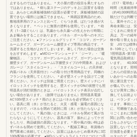
止するものではありません。＊犬小屋の壁の役目を果たすもの
（E17・電球色）
ではありません。＊樹ら楽ステージのデッキ上に設置する場合
時間（光束維持率
は、あらかじめ床板補強材の設置が必要です。床板補強材の設
（約40,000
置できない場所には施工できません。＊簡易設置商品のため、
観だけでは判断で
敷地境界用のフェンスと比べて、ぐらつき感、ばたつき感が大
し、案外そのこと
きくなります。＊ペットに無害の塗料を使用しています。＊幼
寿命末期には、安
犬（1∼2歳ぐらい）は、乳歯から永久歯への生えかわり時期に
ごくまれに発生す
あま噛みをすることがあります。パネル・ポール等へのキズに
具は、万一の経年
ご注意ください。●ファンシェルグリッド＊「ココマ」ガーデン
検や取り替えをお
ルームタイプ、ガーデンルーム腰壁タイプ専用の商品です。＊
安 JISでは標
洗濯すると生地がよれてしまいます。著しく汚れた場合は交換
8∼10年としていま
をおすすめします。●MDローマンシェード＊「ジーマ」・「暖
1照明器具−第1
蘭物語」、「ココマ」ガーデンルームタイプ、ガーデンルーム
電気用品取締法〉
腰壁タイプ、ガーデンルームL字腰壁タイプの中間垂木、および
います。 40,0
ガレージ「スタイルコート」・「スタイルコートL」の天井材、
となります。照明
内装パネル（天井面付け）への取り付け専用商品です。同梱の
これらの症状があ
フランジを使用してください。＊必ず壁スイッチを設けてご使
いあかりへのお取
用ください。スイッチは別途ご用意ください。壁スイッチにパ
状に要注意です。
イロットスイッチを使用すると、壁スイッチがONの状態でも照
が傷んでいたり、
明器具が消灯状態のときは、パイロットスイッチ表示が点灯し
などが異常に熱い
ない場合があります。（故障ではありません）照明器具電源
換しても以前より
AC100V壁スイッチ＊雨のときにはパネルを必ず閉めてくださ
は、ベランダ・バ
い。器具に雨（水）が当たると、火災・感電・漏電の原因にな
ります。事前にご
りますので、パネルを閉めて絶対に雨（水）が当たらないよう
に、可燃物である
にしてください。＊風の強いときには、パネルを閉めて風が当
りごくまれに指摘
たらないようにしてください。器具の落下、振れによってケガ
関にお問い合わせ
をしたり、商品破損の原因になります。＊雨や風の強い時は必
口をふさがないで
ずパネルを閉めて使用してください。＊配線工事は、有資格の
設置しないでくだ
専門業者に依頼してください。設置にはあらかじめ垂木内に3芯
圧強度を必要とす
100V配線が必要です。●MDペンダントライト＊ひとつひとつ手
ーターなど、共有