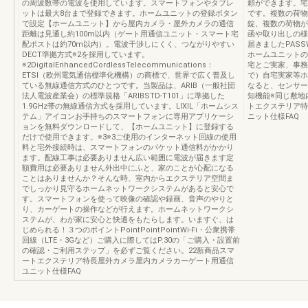
の周波数帯の電波を使用しています。スマートフォンやタブレ
頼ができます。宅
ットは最大8台まで登録できます。ホームユニットの登録ボタン
です。複数の荷物
で設定【ホームユニット】から屋内カメラ・屋外カメラの通信
錠、複数の荷物が
距離は見通し約100m以内（ゲート用通信ユニット・スマート宅
函や取り出しの様
配ポストは約70m以内）。電波干渉しにくく、つながりやすい
届きましたPAS
DECT準拠方式※2を採用しています。
ホームユニットの
※2DigitalEnhancedCordlessTelecommunications：
宅とご実家、事務
ETSI（欧州電気通信標準化機構）の商標で、世界で広く普及し
で）自宅実家等ホ
ている無線通信方式のひとつです。当製品は、ARIB（一般社団
なると、センサー
法人電波産業会）の標準規格「ARIBSTD-T101」に準拠した
知機能※同じ敷地
1.9GHz帯の無線通信方式を採用しています。LIXIL「ホームシス
トエクステリア特
テム」アイコンお手持ちのスマートフォンに専用アプリケーシ
ニット仕様FAQ
ョンを無料ダウンロードして、【ホームユニット】に登録する
だけで使用できます。※3※3ご使用のインターネット回線の使用
料と宅外接続時は、スマートフォンのパケット通信料がかかり
ます。配線工事は必要ありません広い範囲に電波が届きます定
額費用は必要ありません外出中にふと、家のことが心配になる
ことはありませんか？そんな時、室内からエクステリア空間ま
でしっかり見守るホームネットワークシステムがあると安心で
す。スマートフォンを使って映像の確認や録画、音声のやりと
り、カーゲートの操作などが行えます。ホームネットワークシ
ステムが、わが家に安心と快適をもたらします。いますぐ、は
じめられる！３つのポイントPointPointPointWi-Fi・公衆携帯
回線（LTE・3Gなど）ご購入に際してはP.30の「ご購入・設置前
の確認・ご利用ステップ」を必ずご覧ください。22新商品スマ
ートエクステリア特長屋外カメラ屋内カメラカーゲート用通信
ユニット仕様FAQ