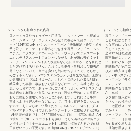
左ページから抽出された内容
右ページから抽出
屋内カメラ屋外カメラゲート用通信ユニットスマート宅配ポス
専用アプリ「ホー
トホームネットワークシステムの全ての機器を制御ホームユニ
ると扉に挟まれて
ット1234無線LAN（※）スマートフォンで映像確認・通話・通知
大な事故につなが
受け取り・カーゲートの操作ができます専用アプリ「ホームシ
守してください。
ステム」エクステリアのホームネットワークシステムスマート
必ず扉を目視確認
エクステリアスマートフォンとつながる、わが家の安心ネット
障害物がないこと
ワーク。●本システムは侵入や盗難などを防止することを目的と
い。特に小さいお
した製品ではありません。これによる事件・事故および損害の
開閉操作が完全に
発生などについて、当社は責任を負いかねますので、あらかじ
び人の出入りは扉
めご了承ください。●本システムのカメラは育児や介護、医療等
い。●本システム
の専用監視用ではありません。これらを目的とした製品利用の
ートフォンでラク
結果生じた事件・事故および損害などについて、当社は責任を
テム。スマートフ
負いかねますので、あらかじめご了承ください。●本システムは
開閉操作も可能で
無線通信を利用した商品であるため、混信や干渉により意図ど
心！車載リモコン
おりに機能を使用できないことがあります。これによる事件・
ラク操作侵入者を
事故および損害の発生などについて、当社は責任を負いかねま
もペットの様子が
すので、あらかじめご了承ください。※本システムには、グロー
ート宅配ポストゲ
バルIPアドレスが付与されるインターネットに接続された無線
すか？？ 外出
LAN環境が必要です。DECT準拠方式まずは、ご家庭の無線LAN
マートフォンとつ
環境※1に【ホームユニット】を接続。そして各機器の登録ボタ
ートに ［詳細は
ン押すだけで【ホームユニット】に接続、拡張できるので配線
らせ投函や取り出
工事がいっさい不要です。※1無線LANは2.4GHz（ギガヘルツ）
に通知が届きます