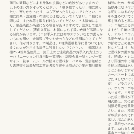
商品の破損などによる身体の損傷などの危険がありますので、
補強のため、サポ
以下の使い方を守ってください。＊柵を揺すったり、柵に乗っ
品以外は取り付け
たり、寄りかかったり、ぶら下がったりしないでください。＊
は絶対にゆるめな
柵に雨具・洗濯物・布団などは載せないでください。＊柵に目
車を進めないでく
隠し板、すだれ等を取り付けないでください。＊太陽光によ
車を進めると車に
り、製品表面が高温になる場合がありますので、注意して使用
ト）＊熱による膨
してください。(表面温度は、材質によらず濃い色ほど高温にな
ますが、性能上問
る傾向があります。)＊お手入れには布やスポンジなどの柔らか
り、アルミニウム
いものを用い、金属製ブラシや金べらなどの使用はさけてくだ
る場合があります
さい。傷が付きます。本製品は、P種防護柵基準に基づいており
の部材ごとの色の
多くの人が利用する場所に設置しないでください。｜転落防止
射などにより、見
柵2594新商品使用上・施工上のご注意商品のお手入れ方法カラ
は屋根材の撥水性
ーバリエーション門扉用錠一覧埋込・調整金具一覧ヒンジ一覧
す。時間とともに
サイン一覧ネームシールの貼り方屋根材・パネル一覧詳細納ま
より雨樋の中に雨
り図基礎寸法表配管工事参考図生産中止商品のご案内商品情報
性能上問題はあり
ことがありますが
カーボネートに比
けたりしないでく
薬）・ガラスクリ
い。ポリカーボネ
あります。＊片支
いた後に屋根が下
用の際は、穴位置
制限荷重は総重量
さい。また、積雪
が破損するおそれ
眩しい場合があり
は、屋根やパネル
ます。ぬれると困
露水と一緒に白や