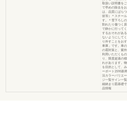
取扱い説明書をご
で早めの除去をお
は、品質にばらつ
状等）＊スチール
す。＊雪下ろしの
割れたり傷つく原
で静かに行ってく
するおそれがある
ないようにしてく
り外すことをおす
車庫」です。車の
の霜対策と、紫外
利用いただくもの
り、限度超過の積
れがあります。物
を目的として、み
ーポート2595
法カラーバリエー
ジ一覧サイン一覧
細納まり図基礎寸
品情報