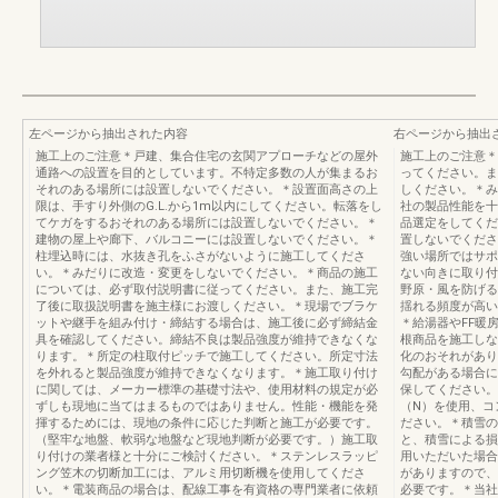
左ページから抽出された内容
右ページから抽出
施工上のご注意＊戸建、集合住宅の玄関アプローチなどの屋外
施工上のご注意＊
通路への設置を目的としています。不特定多数の人が集まるお
ってください。ま
それのある場所には設置しないでください。＊設置面高さの上
しください。＊み
限は、手すり外側のG.L.から1m以内にしてください。転落をし
社の製品性能を十
てケガをするおそれのある場所には設置しないでください。＊
品選定をしてくだ
建物の屋上や廊下、バルコニーには設置しないでください。＊
置しないでくださ
柱埋込時には、水抜き孔をふさがないように施工してくださ
強い場所ではサポ
い。＊みだりに改造・変更をしないでください。＊商品の施工
ない向きに取り付
については、必ず取付説明書に従ってください。また、施工完
野原・風を防げる
了後に取扱説明書を施主様にお渡しください。＊現場でブラケ
揺れる頻度が高い
ットや継手を組み付け・締結する場合は、施工後に必ず締結金
＊給湯器やFF暖
具を確認してください。締結不良は製品強度が維持できなくな
根商品を施工しな
ります。＊所定の柱取付ピッチで施工してください。所定寸法
化のおそれがあり
を外れると製品強度が維持できなくなります。＊施工取り付け
勾配がある場合に
に関しては、メーカー標準の基礎寸法や、使用材料の規定が必
保してください。
ずしも現地に当てはまるものではありません。性能・機能を発
（N）を使用、コ
揮するためには、現地の条件に応じた判断と施工が必要です。
ださい。＊積雪の
（堅牢な地盤、軟弱な地盤など現地判断が必要です。）施工取
と、積雪による損
り付けの業者様と十分にご検討ください。＊ステンレスラッピ
用いただいた場合
ング笠木の切断加工には、アルミ用切断機を使用してくださ
がありますので、
い。＊電装商品の場合は、配線工事を有資格の専門業者に依頼
必要です。＊当社