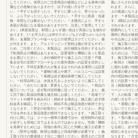
してください。使用上のご注意商品の破損などによる身体の損
風にさらされる地
傷などの危険がありますので、以下の使い方を守ってくださ
れます。さらに、
い。＊手すりを揺すったり、手すりに乗ったり、寄りかかった
上の風速になりま
り、ぶら下がったりしないでください。＊手すりに雨具・洗濯
ます。＊本製品は
物・布団などは載せないでください。＊太陽光により、手すり
す。2階以上の高
表面が高温になる場合がありますので、注意して使用してくだ
それがあります。
さい。(表面温度は、材質によらず濃い色ほど高温になる傾向が
範囲内にしてくだ
あります。)＊お手入れには布やスポンジなどの柔らかいものを
風時に商品が破損
用い、金属製ブラシや金べらなどの使用はさけてください。傷
や火山灰による影
が付きます。また、アルミラッピング形材は傷が目立ちやすい
で、施工取り付け
ため、ご注意ください。本製品は、歩行補助を目的とするもの
る場所の条件によ
で転落防止の機能はありません。設置場所と機能に合った製品
るためには、下記
をお選びください。｜歩行補助手すり施工上のご注意＊戸建、
す。施工取付の業
集合住宅の玄関アプローチなどの屋外通路への設置を目的とし
／軟弱さ（地耐力
ています。不特定多数の人が集まるおそれのある場所には設置
に掘れる緩い地盤
しないでください。＊建物の屋上や廊下、バルコニーには設置
る程度の硬さの地
しないでください。＊基礎は必ず連続基礎で施工してくださ
内の埋設物の有無
い。＊柱埋込時には、水抜き孔をふさがないように施工してく
近くの設置＊カタ
ださい。＊みだりに改造・変更をしないでください。＊商品の
当（側面地耐力も
施工については、必ず取付説明書に従ってください。また、施
ページへつづく↓
工完了後に取扱説明書を施主様にお渡しください。＊現場でブ
下・人の転落・建
ラケットや継手を組み付け・締結する場合は、施工後に必ず締
の使い方を守って
結金具を確認してください。締結不良は製品強度が維持できな
い。＊屋根に乗っ
くなります。＊所定の柱取付ピッチで施工してください。所定
しないでください
寸法を外れると製品強度が維持できなくなります。＊施工取り
震時の避難や待機
付けに関しては、メーカー標準の基礎寸法や、使用材料の規定
す。＊雪の重さは
が必ずしも現地に当てはまるものではありません。性能・機能
心してお使いいた
を発揮するためには、現地の条件に応じた判断と施工が必要で
なる前に、必ず雪
す。（堅牢な地盤、軟弱な地盤など現地判断が必要です。）施
絶対に水をかけな
工取り付けの業者様と十分にご検討ください。使用上のご注意
なります。＊片支