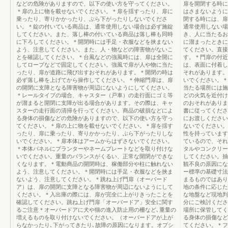
などの危険がありますので、以下の使い方を守ってください。
扉を開閉する時に
＊扉の上に物を載せないでください。＊扉を揺すったり、扉に
はさまないように
乗ったり、寄りかかったり、ぶら下がったりしないでくださ
閉する時には、扉
い。＊錠の付いている商品は、通常使用しない場合は必ず施錠
通常使用しない場
してください。また、落し棒の付いている商品は落し棒も同時
き、人に当たるお
に下ろしてください。＊開閉時には手足・衣服などを挟まない
に溜まったときに
よう、注意してください。また、人・物などの障害物がないこ
てください。直接
とを確認してください。＊台風などの強風時には、扉は全開に
す。＊門扉の付近
してロープなどで固定してください。強風で扉が人や物に当た
は、表面に付着し
ったり、扉が道路に飛び出すおそれがあります。＊開閉の時は
それがあります。
必ず落し棒を上げてから操作してください。＊伸縮門扉は、扉
いでください。＊
の開閉に支障となる障害物が周辺にないようにしてください。
当たる場所には施
＊レールタイプの場合、キャスター（戸車）の走行面にゴミ等
どの火気を近付け
が溜まると開閉に支障が出る場合があります。その際は、キャ
のおそれがありま
スターの走行面の清掃を行ってください。商品の破損などによ
書に従ってくださ
る身体の損傷などの危険がありますので、以下の使い方を守っ
にお渡しください
てください。＊扉の上に物を載せないでください。＊扉を揺す
ないでください。
ったり、扉に乗ったり、寄りかかったり、ぶら下がったりしな
性を持っています
いでください。＊扉本体はアームからはずさないでください。
ているので、それ
＊本体パネルにプランターやネームプレートなどを取り付けな
タルやコンクリー
いでください。重量のバランスがくるい、正常な開閉ができな
してください。抽
くなります。＊電動商品の開閉時は、稼働部分や柱に触れない
観不良の原因にな
よう、注意してください。＊開閉時には手足・衣服などを挟ま
ー標準の基礎寸法
ないよう、注意してください。＊跳ね上げ門扉（オーバード
まるものではあり
ア）は、扉の開閉に支障となる障害物が周辺にないようにして
地の条件に応じた
ください。＊入出庫の際には、扉が完全に上がりきったことを
な地盤など現地判
確認してください。跳ね上げ門扉「オーバードア」安全に関す
分にご検討くださ
るご注意＊オーバードアに犬や猫の進入防止用の柵など､重量の
場所に保管してく
増えるものを取り付けないでください。（オーバードアが上が
る身体の損傷など
らなかったり､下がってきたり､故障の原因になります。オプシ
てください。＊フ