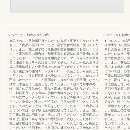
左ページから抽出された内容
右ページから抽出
施工上のご注意伸縮門扉＊みだりに改造・変更をしないでくだ
●フェンス 本製
さい。＊商品の施工については、必ず取付説明書に従ってくだ
柵や手すりの機能
さい。また、施工完了後に取扱説明書を施主様にお渡しくださ
それのある場所に
い。＊電装商品の場合は、配線工事を有資格の専門業者に依頼
みだりに改造・変
してください。＊戸建住宅専用商品です。マンション等の高頻
どの排気熱が、商
度に開閉する場所への設置はできません。＊崖上や風の通り道
い。また、商品に
等の強風地域および豪雪地域への施工は避けてください。＊施
熱による部材の変
工完了後は扉の開閉チェックを行い、不具合がないか確認して
については、必ず
ください。＊扉走行床面は水平に仕上げてください。跳ね上げ
了後に取扱説明書
門扉﹁オーバードア﹂＊開閉時に、扉が公道（道路面）などへ
合は、配線工事を
飛び出す位置には設置しないでください。＊現場で扉本体の
扉に使用している
幅・高さの切り詰めや、部品・部材の改造は行わないでくださ
溶剤や石油類に侵
い。動作不良による身体の損傷の危険があります。また、本体
しないようにして
パネルにプランターやネームプレートなどを取り付けないでく
液が、商品に付着
ださい。重量のバランスがくるい、正常な開閉ができなくなり
アルカリ性で、シ
ます。＊みだりに改造・変更をしないでください。＊商品の施
＊変形のおそれが
工については、必ず取付説明書に従ってください。また、施工
い。使用上のご注
完了後に取扱説明書を施主様にお渡しください。＊電装商品の
険がありますので
場合は、配線工事を有資格の専門業者に依頼してください。＊
すったり、扉に乗
施工完了後は扉の開閉チェックを行い、不具合がないか確認し
ないでください。
てください。使用上のご注意商品の破損などによる身体の損傷
ださい。熱による