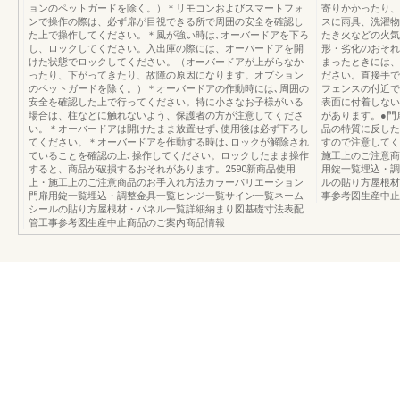
ョンのペットガードを除く。）＊リモコンおよびスマートフォ
寄りかかったり、
ンで操作の際は、必ず扉が目視できる所で周囲の安全を確認し
スに雨具、洗濯物
た上で操作してください。＊風が強い時は､オーバードアを下ろ
たき火などの火気
し、ロックしてください。入出庫の際には、オーバードアを開
形・劣化のおそれ
けた状態でロックしてください。（オーバードアが上がらなか
まったときには、
ったり、下がってきたり、故障の原因になります。オプション
ださい。直接手で
のペットガードを除く。）＊オーバードアの作動時には､周囲の
フェンスの付近で
安全を確認した上で行ってください。特に小さなお子様がいる
表面に付着しない
場合は、柱などに触れないよう、保護者の方が注意してくださ
があります。●門
い。＊オーバードアは開けたまま放置せず､使用後は必ず下ろし
品の特質に反した
てください。＊オーバードアを作動する時は､ロックが解除され
すので注意してく
ていることを確認の上､操作してください。ロックしたまま操作
施工上のご注意商
すると、商品が破損するおそれがあります。2590新商品使用
用錠一覧埋込・調
上・施工上のご注意商品のお手入れ方法カラーバリエーション
ルの貼り方屋根材
門扉用錠一覧埋込・調整金具一覧ヒンジ一覧サイン一覧ネーム
事参考図生産中止
シールの貼り方屋根材・パネル一覧詳細納まり図基礎寸法表配
管工事参考図生産中止商品のご案内商品情報