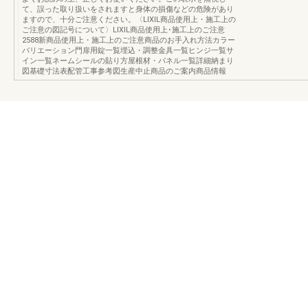
て、誤った取り扱いをされますと身体の損傷などの危険があり
ますので、十分ご注意ください。〈LIXIL商品使用上・施工上の
ご注意の図記号について〉LIXIL商品使用上･施工上のご注意
2588新商品使用上・施工上のご注意商品のお手入れ方法カラー
バリエーション門扉用錠一覧埋込・調整金具一覧ヒンジ一覧サ
イン一覧ネームシールの貼り方屋根材・パネル一覧詳細納まり
図基礎寸法表配管工事参考図生産中止商品のご案内商品情報