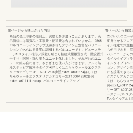
左ページから抽出された内容
右ページから抽出
商品の色は印刷の性質上、実物と多少違うことがあります。表
2569バルコニ
示価格には消費税・工事費・配送費は含まれていません。2568
変身させるフロア
バルコニーラインアップ洗練されたデザインと豊富なバリエー
イル柱建て式屋根
ションであらゆる住宅に調和するバルコニーです。ビューステ
も使用できる、庭
ージSスタイル柱芯／胴差し納まり柱建式屋根置き式一階設置式
バルコニーからの
手すり・階段・踊り場をユニット化しました。それぞれのユニ
タイルタイプ（ラ
ットの組み合わせで、さまざまな使い方ができます。アルミ階
イルタイプ（ペー
段ステッピア縦格子タイプ◀詳しくはこちらウォールエクステ
ョン。デザイン性
リアカテゴリー2ET1600P.2570参照extct_a00967◀詳しくはこ
にも提案できるバ
ちらウォールエクステリアカテゴリー2ET1600P.2582参照
クステリアカテゴリー2
extct_a01111Lineup─バルコニーラインアップ
くはこちらウォール
照extct_a0
リー2ET1600P.
ーステージSスタ
Fスタイルアルミ