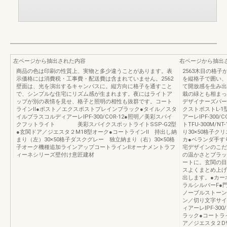
左ページから抽出された内容
右ページから抽出
商品の色は印刷の性質上、実物と多少違うことがあります。表
2563木目の格
示価格には消費税・工事費・配送費は含まれていません。2562
を縦格子で囲い、
壁面は、光を演出するキャンバスに。縦方向に格子を通すこと
て開放感を生み出
で、シンプルな住宅にリズム感が生まれます。夜にはライトア
栽の緑とも相まっ
ップが別の表情を見せ、格子と照明の相性も抜群です。コート
デザイナーズパー
ラインⅡ●ポスト／エクスポストプレインブラック●タイル／スタ
クストポストL-
イルプラスコルディアーレIPF-300/COR-12●照明／美彩スパイ
アーレIPF-300
クフットライト 美彩スパイクスポットライトSSP-G2型
トTFU-300M
●玄関ドア／ジエスタ２M18型オーク●コートラインⅡ 持出し納
り30×50格子ク
まり（左）30×50格子ダスクグレー 独立納まり（右）30×50格
カ●ベランダ手す
子オーク機種追加ラインアップコートラインⅡオーナメントラフ
宅デザインのこだ
ィーネシリーズ壁付け意匠建材
の温かさとブラッ
ートに。玄関の目
スよくまとめ上げ
出します。●カー
ラルシルバーF●
ノーブルストーン
ン／切り文字サイ
ィアーレIPF-30
ラック●コートライ
ア／ジエスタ２D