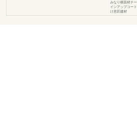
みなり横面材チー
インアップコート
け意匠建材