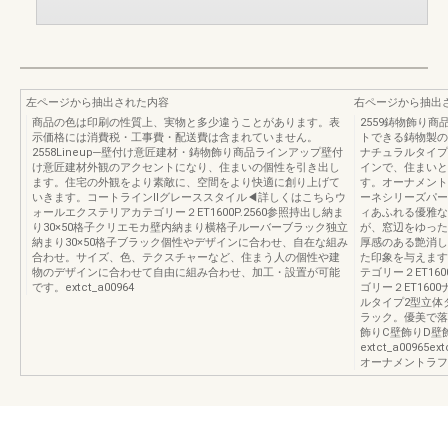
左ページから抽出された内容
右ページから抽出
商品の色は印刷の性質上、実物と多少違うことがあります。表
2559鋳物飾り
示価格には消費税・工事費・配送費は含まれていません。
トできる鋳物製の
2558Lineup─壁付け意匠建材・鋳物飾り商品ラインアップ壁付
ナチュラルタイプ
け意匠建材外観のアクセントになり、住まいの個性を引き出し
インで、住まいと
ます。住宅の外観をより素敵に、空間をより快適に創り上げて
す。オーナメント
いきます。コートラインⅡグレーススタイル◀詳しくはこちらウ
ーネシリーズパー
ォールエクステリアカテゴリー２ET1600P.2560参照持出し納ま
ィあふれる優雅な
り30×50格子クリエモカ壁内納まり横格子ルーバーブラック独立
が、窓辺をゆった
納まり30×50格子ブラック個性やデザインに合わせ、自在な組み
厚感のある艶消し
合わせ。サイズ、色、テクスチャーなど、住まう人の個性や建
た印象を与えます
物のデザインに合わせて自由に組み合わせ、加工・設置が可能
テゴリー２ET1
です。extct_a00964
ゴリー２ET16
ルタイプ2型立体
ラック。優美で落
飾りC壁飾りD壁飾り
extct_a0096
オーナメントラフ