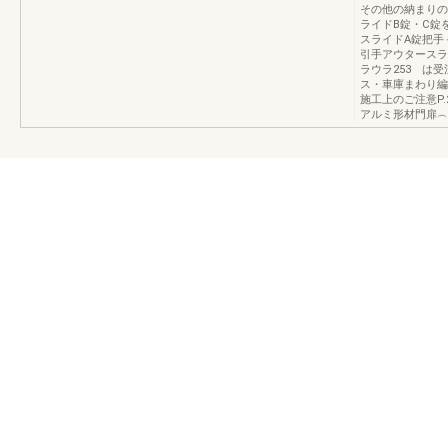
その他の納まりの
ライドB錠・C錠
スライドA錠把手
引手アウタースラ
ラウラ253 は
ス・車庫まわり編（別
施工上のご注意P
アルミ形材門扉︵