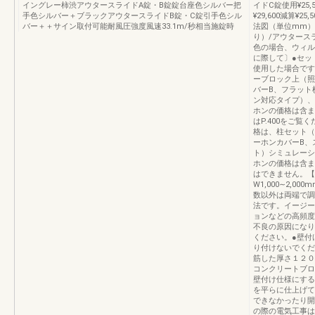
イングレー柿渋アウタースライドA錠・B錠錠台座色シルバー把
イドC錠使用¥25,
手色シルバー＋ブラックアウタースライドB錠・C錠引手色シル
¥29,600減算¥25
バー＋＋サイン取付可能耐風圧強度風速33.1m/秒相当施錠時
法図（単位mm）
り）/アウタース
色の場合、ウィル
に際して〕●セッ
使用した場合です
ーブロック上（照
バーB、フラット
ン対応タイプ）、
ホンの価格は含ま
はP.400をご
格は、柱セット（
ーホンカバーB、
ト）シミュレーシ
ホンの価格は含ま
はできません。【
W1,000∼2,00
数以外は両端で調
法です。イージー
ョンなどの高頻度
不良の原因になり
ください。●壁付
り付けないでくだ
筋した厚さ１２０
コンクリートブロ
壁付け仕様にする
を平らに仕上げて
できなかったり開
の際の電気工事は