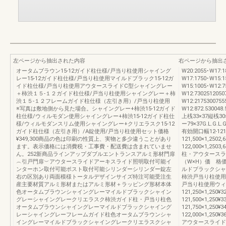
左ページから抽出された内容
右ページから抽出
オータムブラウン15-12ガイド柱仕様/戸当り柱使用シャイング
W20:2055･W17:1
レー15-12ガイド柱仕様/戸当り柱使用マイルドブラック15-12ガ
W17:1750･W15:1
イド柱仕様/戸当り柱使用アウタースライドC型シャイングレー
W15:1005･W12:7
＋柿渋１５-１２ガイド柱仕様/戸当り柱使用シャイングレー＋柿
W12:7302512050
渋１５-１２フレームガイド柱仕様（左引き用）/戸当り柱使用
W12:2175300755
※写真は敷地側から見た場合。シャイングレー+柿渋15-12ガイド
W12:872.530048.
柱仕様/ウィルモダン使用シャイングレー+柿渋15-12ガイド柱仕
上桟33×37縦桟30
様/ウィルモダンスリム使用シャイングレー+クリエラスク15-12
ー79×37G.L.G
ガイド柱仕様（左引き用）/A錠使用/戸当り柱使用セット価格
有効開口幅12-121,2
¥349,300商品の色は印刷の性質上、実物と多少違うことがあり
121,500×1,2502,6
ます。表示価格には消費税・工事費・配送費は含まれていませ
122,000×1,2
ん。252新商品ラインアップダブルエントランスアルミ形材門扉
柱・アウタースラ
︵引戸門扉︶アウタースライドアーキスライド照明取付可能イ
（W×H）価 格
ンターホン取付可能ポスト取付可能シリンダーシリンダー錠左
ルドブラックシャ
右の区別あり両面模様トータルデザインサイズ特注可能受注生
柿渋戸当り柱使用
産主要材質アルミ形材またはアルミ形材＋ラッピング形材本体
戸当り柱使用ウィ
色オータムブラウンシャイングレーマイルドブラックシャイン
121,250×1,250¥32
グレーシャイングレークリエラスク柿渋ガイド柱・戸当り柱色
121,500×1,250¥33
オータムブラウンシャイングレーマイルドブラックシャイング
121,750×1,250¥34
レーシャイングレーフレームガイド柱色オータムブラウンシャ
122,000×1,250¥3
イングレーマイルドブラックシャイングレークリエラスクシャ
アウタースライドB錠