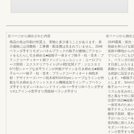
左ページから抽出された内容
右ページから抽出
商品の色は印刷の性質上、実物と多少違うことがあります。表
2549通風・採
示価格には消費税・工事費・配送費は含まれていません。2548
視線を和らげる面
ベランダ手すりモダンパネルブラックの格子が建物にアクセン
道路や隣地からの
トをもたらし引き締める■縦格子一体タイプ格子・柱・笠木：ブ
でリビングにもぴ
ラックコーディネート例ファンクションユニット：ユーロブリ
ト。ベランダの目
ーズ照明：エクステリアライトLPJ-8型玄関ドア：ジエスタ２
す日差しが入りま
D11型シャープな水平ラインが外観デザインを引き締める■横格
真横から見た場合
子ルーバー格子・柱・笠木：ブラックコーディネート例枕木
る絶妙に設定され
材：デザイナーズパーツ枕木材RSlitStyleシャープなラインが外
します。※横格子
観を引き締めるスリットスタイル機種追加ラインアップベラン
とします。5mm
ダ手すりモダンパネルハンドラインⅢバー手すりⅢベランダ手す
格子ルーバー太・
りⅡエアイン小窓手すり用面材ベランダ手すり
リズムを生み出し
光と風を十分に採
注意P.2623
一体笠木のためシ
格子ナチュラルや
横格子面材。暖か
子がバルコニーを
室内側に採り入れ
モダンパネルハン
イン小窓手すり用