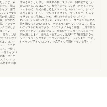
あります。表
木目を活かした優しい雰囲気の格子スタイル。開放的であたた
ません。開口
かみのあるバルコニーへ。都会的なセンスを感じさせるフラッ
タイプ）開口
トパネルで、陽光の差し込むスマートなバルコニーへ。シンプ
ベランダ手すり
ルさを追求したシャープな格子スタイル。すっきりとしたスタ
宅外観に幅広
イリッシュな印象に。NaturalStyleナチュラルスタイル
載］個性的な
PanelStyleパネルスタイルSlitStyleスリットスタイル住宅の表
応。ファサー
情が際立つ3つのスタイル。ナチュラルからシンプルまで、幅広
ックに彩りま
いテイストに対応できる 3つのスタイルをご用意。上質で個性
ゴリー２
的なアクセントを加えながら、快適なベランダ・バルコニー空
レー） 暮らしに馴
間を演出します。使用上・施工上のご注意P.2623機種追加ライ
orホワイトやグ
ンアップベランダ手すりモダンパネルハンドラインⅢバー手すり
どよいコント
Ⅲベランダ手すりⅡエアイン小窓手すり用面材ベランダ手すり
レー。ミニマ
にも。外壁に
ル一体タイプパ
笠木：ダスク
ンパネルハン
ン小窓手すり用