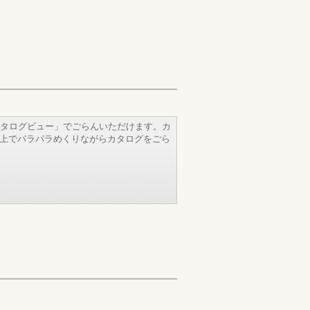
タログビュー」でごらんいただけます。カ
b上でパラパラめくりながらカタログをごら