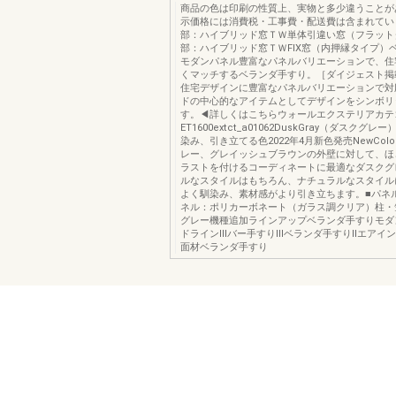
商品の色は印刷の性質上、実物と多少違うことが
示価格には消費税・工事費・配送費は含まれてい
部：ハイブリッド窓ＴＷ単体引違い窓（フラット
部：ハイブリッド窓ＴＷFIX窓（内押縁タイプ）
モダンパネル豊富なパネルバリエーションで、住
くマッチするベランダ手すり。［ダイジェスト掲
住宅デザインに豊富なパネルバリエーションで対
ドの中心的なアイテムとしてデザインをシンボリ
す。◀詳しくはこちらウォールエクステリアカテ
ET1600extct_a01062DuskGray（ダスクグ
染み、引き立てる色2022年4月新色発売NewCol
レー、グレイッシュブラウンの外壁に対して、ほ
ラストを付けるコーディネートに最適なダスクグ
ルなスタイルはもちろん、ナチュラルなスタイル
よく馴染み、素材感がより引き立ちます。■パネ
ネル：ポリカーボネート（ガラス調クリア）柱・
グレー機種追加ラインアップベランダ手すりモダ
ドラインⅢバー手すりⅢベランダ手すりⅡエアイ
面材ベランダ手すり