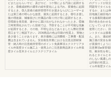
ビまたはもらいサビ、及びカビ、コケ類による汚染に起因する
のグリッドが目立
とき。⑧構成材料の通常の経年変化による汚れ、変褪色に起因
問題等でタイルを
するとき。⑨入居者の維持管理不行き届きならびにユーザーま
するか、または伸
たは第三者の明らかな故意、過失に起因するとき。⑩引き渡し
目地施工細目地の
後の増改築、補修並びに付属品の取り付け等に起因するとき。
する接着剤連結材
⑪瑕疵を発見後、速やかに届け出がなされなかったとき。⑫施
剤の色を合わせる
工時実用化されていた技術では、予防することが不可能な現象
になっていますの
が起因するとき。その他、不明な点などありましたら弊社営業
使用ください。目
窓口までご相談下さい。2536商品の色は印刷の性質上、実物と
ントタイルは接着
多少違うことがあります。表示価格には消費税・工事費・配送
ん。また、連結材
費は含まれていません。安全衛生作業における注意点部材保
施工後の安全を保
管・納入時の注意維持管理のポイント免責事項エクステリアタ
が直接付くように
イル外装壁タイル施工上・使用上のご注意新商品床タイル外装
注意事項●保管場
壁タイル笠木タイルエクステリアタイル
性、耐水性を有し
れるとタイルとネ
のしない風通しの
は印刷の性質上、
イル外装壁タイル