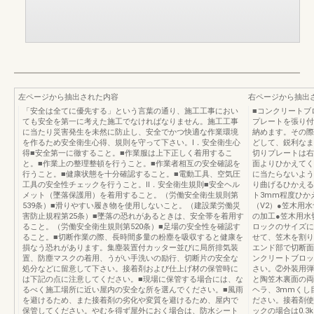
左ページから抽出された内容
右ページから抽出
「安全は全てに優先する」という言葉の通り、施工工事におい
■コンクリートブ
ても安全を第一に考えた施工でなければなりません。施工工事
プレートを張り付
に当たり災害発生を未然に防止し、安全でかつ快適な作業環境
納めます。その際
を作るため安全衛生心得、規則を守って下さい。Ⅰ．安全衛生心
どして、鋭利なま
得■安全第一に徹すること。■作業服は上下正しく着用するこ
切りプレートは右
と。■作業上の整理整頓を行うこと。■作業者相互の安全確認を
面よりひかえてく
行うこと。■健康状態を十分確認すること。■電動工具、空気圧
に当たらないよう
工具の安全性チェックを行うこと。Ⅱ．安全衛生規則■安全ヘル
り曲げるひかえる
メット（墜落保護用）を着用すること。（労働安全衛生規則第
ト3mm程度ひか
539条）■滑りやすい履き物を使用しないこと。（建設業労働災
（V2）●笠木用
害防止規程第25条）■墜落の恐れがあるときは、安全帯を着用す
の加工●笠木用水
ること。（労働安全衛生規則第520条）■足場の安全性を確認す
ロックのサイズに
ること。■切断作業の際、長時間多量の粉塵を吸収すると健康を
せて、笠木を割り
損なう恐れがあります。集塵装置付カッター並びに局所排気装
エンド部で切断面
置、防塵マスクの着用、うがい手洗いの励行、切断片の安全な
ンクリートブロッ
処分などに留意して下さい。接着剤および仕上げ材の保管時に
さい。②外装用弾
は下記の点に注意してください。■現場に保管する場合には、な
と陶笠木裏面の両
るべく施工場所に近い屋内の安全な所を選んでください。■風雨
ヘラ、3mmくし
を避けるため、また接着剤の劣化や変質を避けるため、屋内で
ださい。接着剤使
保管してください。やむを得ず屋外におく場合は、防水シート
ックの場合は0.3