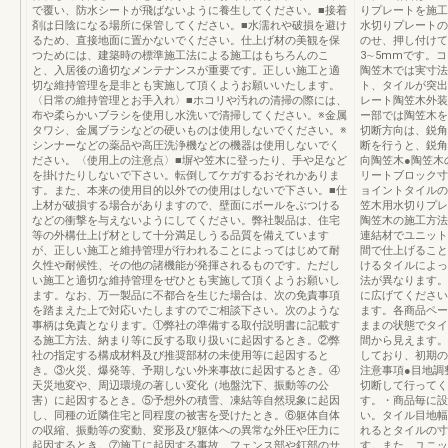
で覆い、防水シートが飛ばないように養生してください。■接着
りプレートを施工
剤は日陰になる場所に保管してください。■水濡れや破損を避け
水切りプレートの
るため、直接地面に置かないでください。仕上げ材の美観を保
のせ、押し付けて
つためには、建築時の標準施工法による施工はもちろんのこ
3∼5mmです。
と、入居後の適切なメンテナンスが重要です。正しい施工と適
陶笠木では実寸法
切な維持管理を是非とも実施して頂くようお願いいたします。
ト、タイルが突出
〈日常の維持管理とお手入れ〉■ホコリや汚れの清掃の際には、
レート陶笠木外装
布や柔らかいブラシを使用し水洗いで清掃してください。※金属
ー部では陶笠木を
タワシ、金属ブラシなどの硬いものは使用しないでください。※
切断方向は、鋭角
シンナーなどの薬品や高圧洗浄機などの機器は使用しないでく
断を行うと、鋭角
ださい。〈使用上の注意点〉■塀や笠木に登ったり、手や足など
向陶笠木●陶笠木
を掛けたりしないで下さい。転倒してケガするおそれかありま
リートブロック寸
す。また、本来の使用目的以外での使用はしないで下さい。■仕
ョイントタイルの
上材が破損する場合がありますので、壁面にボールをぶつける
笠木用水切りプレ
などの衝撃を与えないようにしてください。弊社製品は、住宅
陶笠木の施工方法
等の外構仕上げ材として十分満足しうる品質を備えています
連結材でユニット
が、正しい施工と維持管理が行われることによってはじめて耐
間で仕上げること
久性や耐候性、その他の諸機能が発揮されるものです。ただし
けるタイルによっ
い施工と適切な維持管理をぜひとも実施して頂くようお願いし
法が異なります。
ます。なお、万一製品に不都合を生じた場合は、次の免責事項
に広げてください
を踏まえた上で対応いたしますのでご相談下さい。次のような
ます。各商品ペー
事柄は免責となります。①弊社の準備する取付説明書に記載す
ままの状態でタイ
る施工方法、納まり等に反する取り扱いに起因するとき。②弊
間から見えます。
社の指定する構成材料及び推奨部材の未使用等に起因すると
しており、初期の
き。③火災、爆発等、予期しない外来事故に起因するとき。④
注意事項●目地調
天災地変や、周辺環境の著しい変化（地盤沈下、振動等の公
切断して行ってく
害）に起因するとき。⑤予想外の積雪、凍結等自然現象に起因
す。・商品毎に設
し、同種の近隣住宅と同程度の被害を受けたとき。⑥躯体自体
い。タイル目地幅
の収縮、振動等の変動、変形及び躯体への異常な外圧や圧力に
れるとタイルの寸
起因するとき。⑦施工に起因する事故、フェンス部や釘部のサ
す。また、ユニッ