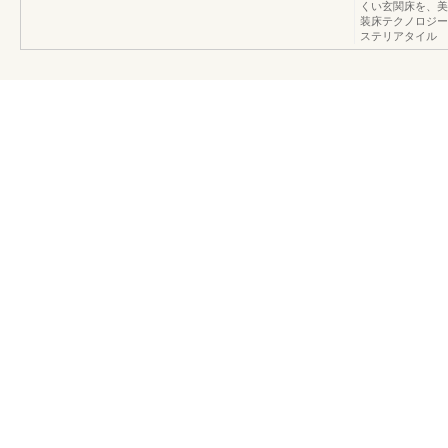
くい玄関床を、美
装床テクノロジー
ステリアタイル