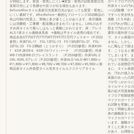
が持続します。変質・変色しにくい■変質・変色の比較直射日光
ガードフロアの汚
直射日光により色褪せや反りが出る場合もあります。
外床タイルの汚れ
BeforeAfterタイル直射日光直射日光があたっても変質・変色し
べり試験機「O-
にくい素材です。AfterBefore一般的なフローリング2520商品の
ですべり安全性を
色は印刷の性質上、実物と多少違うことがあります。表示価格
係数（C.S.R
には消費税・工事費・配送費は含まれていません。LIXILのおす
どの汚れが雨によ
すめ床タイルで暮らしはもっと素敵にかわります。床：アレス
部まで汚れが入り
ALS-1床タイル価格体系表 ※価格は平タイル使用の場合です。
通常の屋外床では
商品名色5千円6千円7千円8千円9千円1万円フォスキー（P.2522
で、タイル表面の
参照）外床FSL-11 FSL-12FSL-13 FS-13内床FSL-21 FSL-
ません。しかし、
22FSL-23 FS-23陶絣（とうかすり）（P.2523参照）外床KSR-
らに靴などで踏ま
1 KSR-2KSR-6 KSR-7ホワイトバーチ （P.2522参照）外床
す。こうなると通
WB-11内床WB-21グレイスランド （P.2524参照）外床GRL-2
てしまいます。ま
GRL-3GRL-5アレス（P.2523参照）外床ALS-1ALS-4¥11,800/㎡
プなどで容易に清
¥11,800/㎡¥11,800/㎡¥8,700/㎡¥8,700/㎡¥7,000/㎡¥5,900/㎡新
れている状態②汚
商品床タイル外装壁タイル笠木タイルエクステリアタイル
まに、タイル表面
め、汚れの侵入を
表面の尖った凸部
プが引っかかりに
タイルマイクロガ
面の拡大写真無釉
ドフロア初期状態
マイクロガードフ
れ試験を実施しま
少なく明確な差が
来の施釉床タイル
マイクロガードフ
います。施釉タイ
すくした床タイル
があり、お掃除も