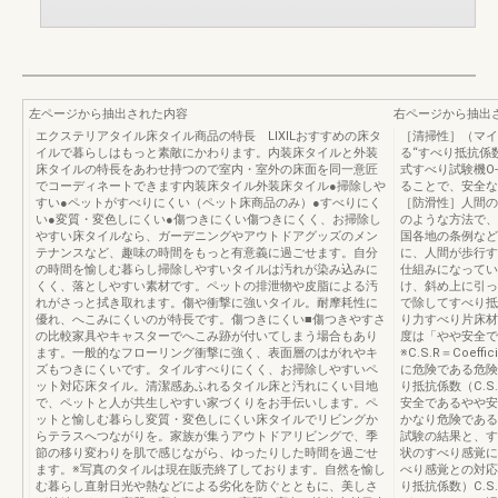
左ページから抽出された内容
右ページから抽出
エクステリアタイル床タイル商品の特長 LIXILおすすめの床タ
［清掃性］（マイ
イルで暮らしはもっと素敵にかわります。内装床タイルと外装
る“すべり抵抗係
床タイルの特長をあわせ持つので室内・室外の床面を同一意匠
式すべり試験機O
でコーディネートできます内装床タイル外装床タイル●掃除しや
ることで、安全な
すい●ペットがすべりにくい（ペット床商品のみ）●すべりにく
［防滑性］人間の
い●変質・変色しにくい●傷つきにくい傷つきにくく、お掃除し
のような方法で、
やすい床タイルなら、ガーデニングやアウトドアグッズのメン
国各地の条例など
テナンスなど、趣味の時間をもっと有意義に過ごせます。自分
に、人間が歩行す
の時間を愉しむ暮らし掃除しやすいタイルは汚れが染み込みに
仕組みになってい
くく、落としやすい素材です。ペットの排泄物や皮脂による汚
け、斜め上に引っ
れがさっと拭き取れます。傷や衝撃に強いタイル。耐摩耗性に
で除してすべり抵
優れ、へこみにくいのが特長です。傷つきにくい■傷つきやすさ
り力すべり片床材8
の比較家具やキャスターでへこみ跡が付いてしまう場合もあり
度は「やや安全で
ます。一般的なフローリング衝撃に強く、表面層のはがれやキ
※C.S.R＝Coeff
ズもつきにくいです。タイルすべりにくく、お掃除しやすいペ
に危険である危険 安全
ット対応床タイル。清潔感あふれるタイル床と汚れにくい目地
り抵抗係数（C.S
で、ペットと人が共生しやすい家づくりをお手伝いします。ペ
安全であるやや安
ットと愉しむ暮らし変質・変色しにくい床タイルでリビングか
かなり危険である
らテラスへつながりを。家族が集うアウトドアリビングで、季
試験の結果と、す
節の移り変わりを肌で感じながら、ゆったりした時間を過ごせ
状のすべり感覚に
ます。※写真のタイルは現在販売終了しております。自然を愉し
べり感覚との対応す
む暮らし直射日光や熱などによる劣化を防ぐとともに、美しさ
り抵抗係数）C.