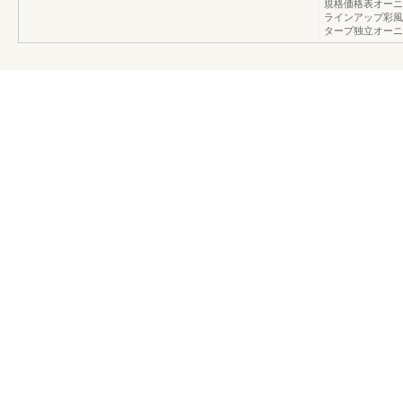
規格価格表オーニング
ラインアップ彩風
タープ独立オーニ