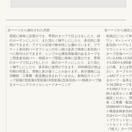
左ページから抽出された内容
右ページから抽出
壁面に簡単に設置ができ、専用のタープで日よけをしたり、緑
色表記についてW
のカーテンにしたり、また洗たく物干しにしたり、多目的に使
ウン、K＝シャイ
用ができます。アクリル生地で耐水性にも優れています。ブラ
多目的バーアルミ
ケット多目的バーオプションの引っ掛け金具で簡単に多目的バ
ラウンシャイング
ーに取付けができます。シンプルな構造高級感のあるタープを
タープ生地ベージ
ご用意多目的バー・簡易タープ壁面に簡単に設置ができ、専用
ズL=2,420L=
のタープで日よけをしたり、緑のカーテンにしたり、また洗た
￥5,200￥6,8
く物干しにしたり、多目的に使用ができます。2504商品の色は
上の風、または突
印刷の性質上、実物と多少違うことがあります。表示価格には
さい。タープカラ
消費税・工事費・配送費は含まれていません。新商品ラインア
ュAACアイビー
ップ彩風C型彩風S型彩風CR型彩風L型多目的バー簡易タープ独
るロープ・金具など
立オーニングスタイルシェードオーニング
￥24,200タープ
￥9,000ブラケ
掛け金具セット価 
確認ください。埋
表（工事費・配送費
2508Ø40111
ト構成名称多目的
方法※ロープは市
＋ブラケットセッ
ットセット＋引っ
（1枚入）タープ付