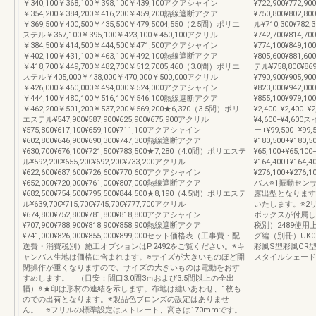
￥340,100￥368,100￥398,100￥439,100アクアシャイン
¥722,900¥772,
￥354,200￥384,200￥416,200￥459,200熱線遮断アクア
¥750,800¥802,
￥369,500￥400,500￥435,500￥479,5004,550（2.5間）ポリエ
ル¥710,300¥782,
ステル￥367,100￥395,100￥423,100￥450,100アクリル
¥742,700¥814,
￥384,500￥414,500￥444,500￥471,500アクアシャイン
¥774,100¥849,
￥402,100￥431,100￥463,100￥492,100熱線遮断アクア
¥805,600¥881,
￥418,700￥449,700￥482,700￥512,7005,460（3.0間）ポリエ
テル¥758,800¥86
ステル￥405,000￥438,000￥470,000￥500,000アクリル
¥790,900¥905,
￥426,000￥460,000￥494,000￥524,000アクアシャイン
¥823,000¥942,
￥444,100￥480,100￥516,100￥546,100熱線遮断アクア
¥855,100¥979,
￥462,200￥501,200￥537,200￥569,200★6,370（3.5間）ポリ
¥2,400−¥2,400−
エステル¥547,900¥587,900¥625,900¥675,900アクリル
¥4,600−¥4,
¥575,800¥617,100¥659,100¥711,100アクアシャイン
ー+¥99,500+¥9
¥602,800¥646,900¥690,300¥747,300熱線遮断アクア
¥180,500+¥180,
¥630,700¥676,100¥721,500¥783,500★7,280（4.0間）ポリエステ
¥65,100+¥65
ル¥592,200¥655,200¥692,200¥733,200アクリル
¥164,400+¥164
¥622,600¥687,600¥726,600¥770,600アクアシャイン
¥276,100+¥27
¥652,000¥720,000¥761,000¥807,000熱線遮断アクア
バス※1振動セン
¥682,500¥754,500¥795,500¥844,500★8,190（4.5間）ポリエステ
露出型となります
ル¥639,700¥715,700¥745,700¥777,700アクリル
いたします。※2
¥674,800¥752,800¥781,800¥818,800アクアシャイン
ボックスが付属し
¥707,900¥788,900¥818,900¥858,900熱線遮断アクア
税別）2489使用
¥741,000¥826,000¥855,000¥899,000セット価格表（工事費・配
グ編（別冊）UK01
送費・消費税別）施工オプションはP.2492をご覧ください。※キ
彩風S型彩風CR
ャンバス生地は価格に含まれます。※サイズが大きいものほど開
スタイルシェード
閉操作が重くなりますので、サイズの大きいものは電動をおす
すめします。 （目安：間口3.0間3ｍおよび3.5間以上の全出
幅）※★印は形材の連結を示します。布地は縫いあわせ、1枚も
のでの出荷となります。※製品色ブロンズの設定はありませ
ん。 ※フリルの標準設定はストレート、高さは170mmです。