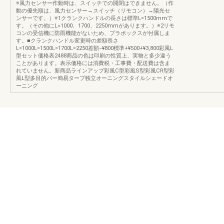
※風力センサー作動時は、スイッチでの開閉はできません。（作
動の優先順は、風力センサー→スイッチ（リモコン）→陽光セ
ンサーです。）※1クランクハンドルの長さは標準L=1500mmで
す。（その他にL=1000、1700、2250mmがあります。）※2リモ
コンの受信機に防雨機能がないため、プラボックスが付属しま
す。■クランクハンドル変更時の差額長さ
L=1000L=1500L=1700L=2250差額−¥800標準+¥500+¥3,800彩風L
型セット価格表2488商品の色は印刷の性質上、実物と多少違う
ことがあります。表示価格には消費税・工事費・配送費は含ま
れていません。新商品ラインアップ彩風C型彩風S型彩風CR型彩
風L型多目的バー簡易タープ独立オーニングスタイルシェードオ
ーニング