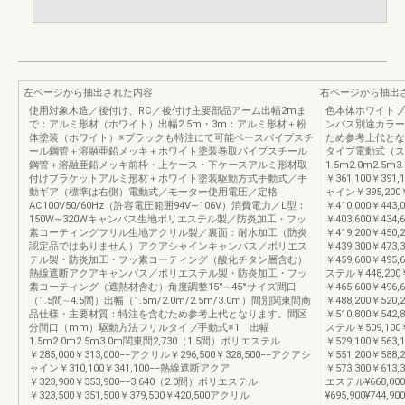
左ページから抽出された内容
右ページから抽出
使用対象木造／後付け、RC／後付け主要部品アーム出幅2mま
色本体ホワイトブ
で：アルミ形材（ホワイト）出幅2.5m・3m：アルミ形材＋粉
ンバス別途カラー
体塗装（ホワイト）※ブラックも特注にて可能ベースパイプスチ
ため参考上代とな
ール鋼管＋溶融亜鉛メッキ＋ホワイト塗装巻取パイプスチール
タイプ電動式（ス
鋼管＋溶融亜鉛メッキ前枠・上ケース・下ケースアルミ形材取
1.5m2.0m2.5
付けブラケットアルミ形材＋ホワイト塗装駆動方式手動式／手
￥361,100￥391
動ギア（標準は右側）電動式／モーター使用電圧／定格
ャイン￥395,200
AC100V50/60Hz（許容電圧範囲94V∼106V）消費電力／L型：
￥410,000￥443
150W∼320Wキャンバス生地ポリエステル製／防炎加工・フッ
￥403,600￥434
素コーティングフリル生地アクリル製／裏面：耐水加工（防炎
￥419,200￥450
認定品ではありません）アクアシャインキャンバス／ポリエス
￥439,300￥473
テル製・防炎加工・フッ素コーティング（酸化チタン層含む）
￥459,600￥495,
熱線遮断アクアキャンバス／ポリエステル製・防炎加工・フッ
ステル￥448,200￥
素コーティング（遮熱材含む）角度調整15°∼45°サイズ間口
￥465,600￥496
（1.5間∼4.5間）出幅（1.5m/2.0m/2.5m/3.0m）間別関東間商
￥488,200￥520
品仕様・主要材質：特注を含むため参考上代となります。間区
￥510,800￥542,
分間口（mm）駆動方法フリルタイプ手動式※1 出幅
ステル￥509,100￥
1.5m2.0m2.5m3.0m関東間2,730（1.5間）ポリエステル
￥529,100￥563
￥285,000￥313,000−−アクリル￥296,500￥328,500−−アクアシ
￥551,200￥588
ャイン￥310,100￥341,100−−熱線遮断アクア
￥573,300￥613,
￥323,900￥353,900−−3,640（2.0間）ポリエステル
エステル¥668,000¥
￥323,500￥351,500￥379,500￥420,500アクリル
¥695,900¥744,