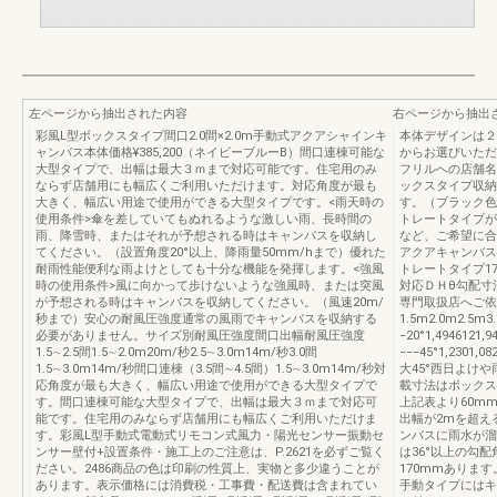
左ページから抽出された内容
右ページから抽出
彩風L型ボックスタイプ間口2.0間×2.0m手動式アクアシャインキ
本体デザインは２
ャンバス本体価格¥385,200（ネイビーブルーB）間口連棟可能な
からお選びいただ
大型タイプで、出幅は最大３ｍまで対応可能です。住宅用のみ
フリルへの店舗名
ならず店舗用にも幅広くご利用いただけます。対応角度が最も
ックスタイプ収納
大きく、幅広い用途で使用ができる大型タイプです。<雨天時の
す。（ブラック色
使用条件>傘を差していてもぬれるような激しい雨、長時間の
トレートタイプが
雨、降雪時、またはそれが予想される時はキャンバスを収納し
など、ご希望に合
てください。（設置角度20°以上、降雨量50mm/hまで）優れた
アクアキャンバス
耐雨性能便利な雨よけとしても十分な機能を発揮します。<強風
トレートタイプ17
時の使用条件>風に向かって歩けないような強風時、または突風
対応ＤＨθ勾配寸
が予想される時はキャンバスを収納してください。（風速20m/
専門取扱店へご依
秒まで）安心の耐風圧強度通常の風雨でキャンバスを収納する
1.5m2.0m2.5m3
必要がありません。サイズ別耐風圧強度間口出幅耐風圧強度
−20°1,4946121,94
1.5∼2.5間1.5∼2.0m20m/秒2.5∼3.0m14m/秒3.0間
−−−45°1,2301
1.5∼3.0m14m/秒間口連棟（3.5間∼4.5間）1.5∼3.0m14m/秒対
大45°西日よけ
応角度が最も大きく、幅広い用途で使用ができる大型タイプで
載寸法はボックス
す。間口連棟可能な大型タイプで、出幅は最大３ｍまで対応可
上記表より60m
能です。住宅用のみならず店舗用にも幅広くご利用いただけま
出幅が2mを超え
す。彩風L型手動式電動式リモコン式風力・陽光センサー振動セ
ンバスに雨水が溜
ンサー壁付+設置条件・施工上のご注意は、P.2621を必ずご覧く
は36°以上の勾
ださい。2486商品の色は印刷の性質上、実物と多少違うことが
170mmありま
あります。表示価格には消費税・工事費・配送費は含まれてい
手動タイプにはキ