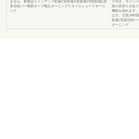
ません。新商品ラインアップ彩風C型彩風S型彩風CR型彩風L型
ク付き。キャンバ
多目的バー簡易タープ独立オーニングスタイルシェードオーニ
造の水切りがあり
ング
機能を高めます。
ます。注意248
彩風L型多目的バ
オーニング