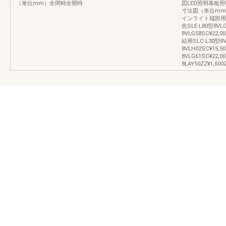
（単位mm）全閉時全開時
図LED照明幕板照
寸法図（単位mm
インライト端部用SLE
色SLE-L80型8VL
8VLG58SC¥2
結用SLC-L30型8V
8VLH02SC¥15,
8VLG61SC¥22
8LAY50ZZ¥1,50