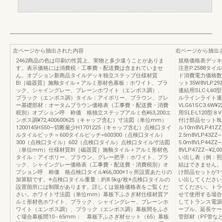
左ページから抽出された内容
右ページから抽出
2462商品の色は印刷の性質上、実物と多少違うことがありま
規格価格表デッキ編
す。表示価格には消費税・工事費・配送費は含まれていませ
注意P.2588タ
ん。オプション新商品タイルデッキ独立ステップ仕様材質
ド消費電力価格数
BⅠ［磁器質］施釉タイル＋アルミ形材色幕板：ホワイト、ブラ
ット35W8VLP29
ック、シャイングレー、プレーンホワイト（エンボス調）、
連結用SLC-L60型8
ブラック（エンボス調）タイル：アイボリー、ブラウン、グレ
ルラインライト連結
ー基礎部材：オータムブラウン価格表（工事費・配送費・消費
VLG61SC3.6W
税別）オプション呼 称価 格独立ステップアルミ色¥63,200エ
用SLE-L120型８VL
ンボス調¥72,400600625（キャップ含む）寸法図（単位mm）
付け部品セット8LAY
1200145H550∼切断最少H1701225（キャップ含む）点検口タイ
ル10m8VLP41ZZ
ルタイルピッチ＝600タイルピッチ=600300（点検口タイル）
2.5m8VLP43ZZ
300（点検口タイル）602（点検口タイル）点検口タイル寸法図
5.0m8VLP44Z
（単位mm）仕様材質BⅠ［磁器質］施釉タイル＋アルミ形材色
8VLP47ZZ―¥2,
タイル：アイボリー、ブラウン、グレー把手：ホワイト、ブラ
い出し表（例：照明
ック、シャイングレー価格表（工事費・配送費・消費税別）オ
結はできません。
プション呼 称価 格点検口タイル¥66,000※1ヶ所設置あたりの
け部品セットが1
加算額です。※点検口タイル重量：約8.5kg/枚※点検口タイルの
い出してください
設置箇所には制限があります。詳しくは規格価格表をご覧くだ
てください。トラ
さい。ホワイト寸法図（単位mm）幕板下ふさぎ材仕様材質ア
せて使用する場合
ルミ形材色ホワイト、ブラック、シャイングレー、プレーンホ
してトランス電源
ワイト（エンボス調）、ブラック（エンボス調）幕板間をふさ
ーブル、延長ケー
ぐ場合幕板間10∼65mm： 幕板下ふさぎ材セット（65）幕板
管部材（PF管な