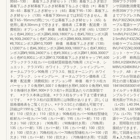
間65∼130： 幕板下ふさぎ材セット（130）幕板下ふさぎ受け
35Wプラグ付呼
幕板下ふさぎ材幕板下ふさぎ材幕板下をふさぐ場合（※）幕板下
ンサ回路数消費電
30∼65：幕板下ふさぎ材セット（65）幕板下95∼130：幕板下ふ
外用35Wプラグ付8
さぎ材セット（130）※幕板下30mmまでは対応できません。幕
までプラグレス8V
板下65∼95mmの間については幕板下ふさぎ材セット（65）を
8VLP30ZZ¥24
使用し最大30mmまで空きます。価格表（工事費・配送費・消
ーブル電源ケーブル1
費税別）オプション呼 称価 格幕板下ふさぎ材（65）L1200ア
コネクタ20ｍ8VLP
ルミ色¥4,200エンボス調¥5,000L1800アルミ色¥5,700エンボス調
1m8VLP61ZZ¥
¥6,900L2400アルミ色¥7,200エンボス調¥8,800L3000アルミ色
2.5m8VLP43ZZ¥
¥8,700エンボス調¥10,700呼 称価 格幕板下ふさぎ材（130）
分岐ケーブル2分岐8
L1200アルミ色¥6,300エンボス調¥8,000L1800アルミ色¥7,800エ
8VLP47ZZ¥2
ンボス調¥9,900L2400アルミ色¥9,300エンボス調¥11,800L3000ア
ニット・ケーブル
ルミ色¥10,800エンボス調¥13,700幕板下ふさぎ材キャップ¥1,600
ンタン呼 称商品
ブラックテラス柱カバー仕様材質樹脂色70角用（スピーネ、シ
S8VLH25BK8VLH
ュエット、テラスVS）ホワイト、ブラック、シャイングレー、
M8VLH24BK8V
オータムブラウン90角用（プラスG、独立オーニング）ホワイ
ラック、AB：オ
ト、ブラック、シャイングレー、オータムブラウン価格表（工
ケーブルが別途必
事費・配送費・消費税別）オプション呼 称価 格テラス柱カ
同士の渡り配線が
バーセット７０角用¥1,500７０角樋付き用¥1,500９０角用¥1,900
1841843583001
９０角樋付き用¥1,900※テラス柱1ヶ所設置あたりの加算額で
タイルデッキ美彩
す。 ※テラス本体は別途。※テラス柱をデッキ下まで通す納ま
ンプルラインライ
りです。 ※テラス柱の設置箇所には制限があります。詳しくは
発光面が下向きに
規格価格表をご覧ください。※テラスSCとの接続も可能です。
（L=25）L40:39
詳細はP.1991をご覧ください。145（カバー材）145（カバー
L30:298、L60
材）110（切欠き）110（切欠き）90角柱柱カバー90角柱竪樋化
ブル（L=70）
粧材カバー柱カバー145（カバー材）195（カバー材）110（切
源ケーブルが別途
欠き）160（切欠き）（90角用）（90角樋付き用）（70角用）
き、照明取付け部
135（カバー材）135（カバー材）135（カバー材）100（切欠
接続ができます。
き）100（切欠き）70角柱柱カバー70角柱竪樋柱カバー100（切
用して回路を分け
欠き）193（カバー材）150（切欠き）（70角樋付き用）寸法図
用▲入力側▲出力側