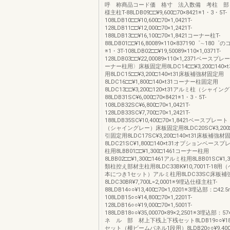
呼 称商品コード価 格寸 法入数備 考柱 部
様主柱T-88LDB09□□¥9,600□70×8421※1・3・5T-
108LDB10□□¥10,600□70×1,0421T-
128LDB11□□¥12,000□70×1,2421T-
188LDB13□□¥16,100□70×1,8421コーナー柱T-
88LDB01□□¥16,80089×110×837190゜∼18
※1・3T-108LDB02□□¥19,50089×110×1,0371T-
128LDB03□□¥22,00089×110×1,2371ベース
ーナー柱用〉床板固定用8LDC14□□¥3,200□140×
用8LDC15□□¥3,200□140×t31床板補強材固定用
8LDC16□□¥1,800□140×t31コーナー柱固定用
8LDC13□□¥3,200□120×t31アルミ柱（シャイン
88LDB31SC¥6,000□70×8421※1・3・5T-
108LDB32SC¥6,800□70×1,0421T-
128LDB33SC¥7,700□70×1,2421T-
188LDB35SC¥10,400□70×1,8421ベースプ
（シャイングレー）床板固定用8LDC20SC¥3,200□1
引固定用8LDC17SC¥3,200□140×t31床板補強材
8LDC21SC¥1,800□140×t31オプションベー
柱用8LBB01□□¥1,300□1461コーナー柱用
8LBB02□□¥1,300□1461アルミ柱用8LBB01SC¥1,
類柱控え部材主柱用8LDC33BK¥10,7001T-18
本につき1セット）アルミ柱用8LDC33SC床板
8LDC30BR¥7,700L=2,0001※9埋込仕様主柱T-
88LDB14○○¥13,400□70×1,0201※3埋込部：□42.
108LDB15○○¥14,800□70×1,2201T-
128LDB16○○¥19,000□70×1,5001T-
188LDB18○○¥35,00070×89×2,2501※3埋込部
ネ ル 部 材上下桟上下桟セット8LDB19○○¥18,
セット（横ビームパネル1段用）8LDB20○○¥9,400L