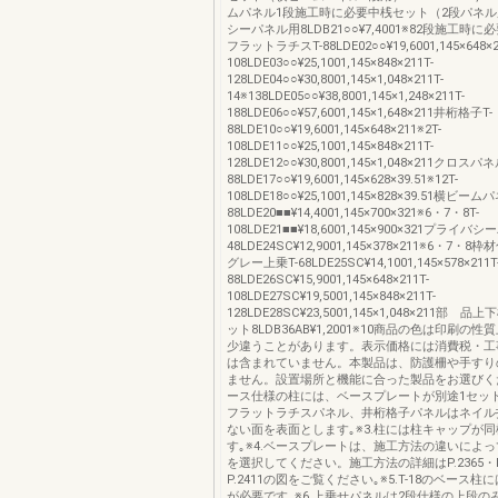
ムパネル1段施工時に必要中桟セット（2段パネ
シーパネル用8LDB21○○¥7,4001※82段施工時
フラットラチスT-88LDE02○○¥19,6001,145×648×2
108LDE03○○¥25,1001,145×848×211T-
128LDE04○○¥30,8001,145×1,048×211T-
14※138LDE05○○¥38,8001,145×1,248×211T-
188LDE06○○¥57,6001,145×1,648×211井桁格子T-
88LDE10○○¥19,6001,145×648×211※2T-
108LDE11○○¥25,1001,145×848×211T-
128LDE12○○¥30,8001,145×1,048×211クロスパネ
88LDE17○○¥19,6001,145×628×39.51※12T-
108LDE18○○¥25,1001,145×828×39.51横ビーム
88LDE20■■¥14,4001,145×700×321※6・7・8T-
108LDE21■■¥18,6001,145×900×321プライバ
48LDE24SC¥12,9001,145×378×211※6・7・
グレー上乗T-68LDE25SC¥14,1001,145×578×211T
88LDE26SC¥15,9001,145×648×211T-
108LDE27SC¥19,5001,145×848×211T-
128LDE28SC¥23,5001,145×1,048×211部
ット8LDB36AB¥1,2001※10商品の色は印刷の
少違うことがあります。表示価格には消費税・工
は含まれていません。本製品は、防護柵や手すり
ません。設置場所と機能に合った製品をお選びくだ
ース仕様の柱には、ベースプレートが別途1セット必
フラットラチスパネル、井桁格子パネルはネイル
ない面を表面とします｡※3.柱には柱キャップが
す｡※4.ベースプレートは、施工方法の違いによ
を選択してください。施工方法の詳細はP.2365・P.
P.2411の図をご覧ください｡※5.T-18のベース
が必要です｡※6.上乗せパネルは2段仕様の上段の