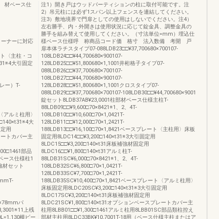
 材ベース仕
注1）開き戸はウッドパーティションの柱に取付可能です。注
2）吊元柱には必ず1スパン以上フェンスを連結してください。
注3）敷地境界で門扉としての使用はしないでください。注4）
左右勝手、内・外開きは使用状況に応じて錠金具、調整金具の
勝手を組み替えて使用してください。（寸法単位=mm）埋込仕
0゜のコーナーに対応
様ベース仕様呼 称商品コード価 格寸 法入数備 考開 戸
扉本体ラチスタイプ07-088LDB23□□¥37,700680×700107-
プレート〈主柱・コ
108LDB24□□¥44,700680×900107-
t31※4大引固定
128LDB25□□¥51,800680×1,1001井桁格子タイプ07-
088LDB26□□¥37,700680×700107-
108LDB27□□¥44,700680×900107-
グレー）T-
128LDB28□□¥51,800680×1,1001クロスタイプ07-
088LDB29□□¥37,700680×700107-108LDB30□□¥44,700680×9001
錠セット8LDB37AB¥23,0001柱部材ベース仕様主柱T-
88LDB09□□¥9,600□70×8421※1、2、4T-
レート〈アルミ柱用〉
108LDB10□□¥10,600□70×1,0421T-
40×t31※4大
128LDB11□□¥12,000□70×1,2421T-
固定用
188LDB13□□¥16,100□70×1,8421ベースプレート〈主柱用〉床板
スプレートカバー主
固定用8LDC14□□¥3,200□140×t31※3大引固定用
8LDC15□□¥3,200□140×t31床板補強材固定用
300□1461部品
8LDC16□□¥1,800□140×t31アルミ柱T-
用（ベース仕様柱1
88LDB31SC¥6,000□70×8421※1、2、4T-
補強材セット
108LDB32SC¥6,800□70×1,0421T-
128LDB33SC¥7,700□70×1,2421T-
5mmT-
188LDB35SC¥10,400□70×1,8421ベースプレート〈アルミ柱用〉
床板固定用8LDC20SC¥3,200□140×t31※3大引固定用
8LDC17SC¥3,200□140×t31床板補強材固定用
：57×78mmパ
8LDC21SC¥1,800□140×t31オプションベースプレートカバー主
3001※11上桟
柱用8LBB01□□¥1,300□1461アルミ柱用8LBB01SC部品類柱控え
=1,130横ビー
部材主柱用8LDC33BK¥10,7001T-18用（ベース仕様主柱またはア