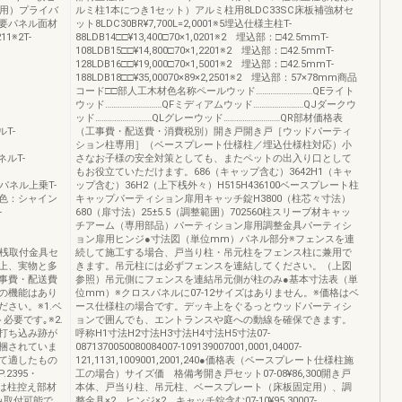
ル用）プライバ
ルミ柱1本につき1セット）アルミ柱用8LDC33SC床板補強材セ
に必要パネル面材
ット8LDC30BR¥7,700L=2,0001※5埋込仕様主柱T-
11※2T-
88LDB14□□¥13,400□70×1,0201※2 埋込部：□42.5mmT-
108LDB15□□¥14,800□70×1,2201※2 埋込部：□42.5mmT-
128LDB16□□¥19,000□70×1,5001※2 埋込部：□42.5mmT-
188LDB18□□¥35,00070×89×2,2501※2 埋込部：57×78mm商品
コード□□部人工木材色名称ペールウッド………………………QEライト
ウッド………………………QFミディアムウッド……………………QJダークウ
ッド………………………QLグレーウッド………………………QR部材価格表
ルT-
（工事費・配送費・消費税別）開き戸開き戸［ウッドパーティ
ション柱専用］（ベースプレート仕様柱／埋込仕様柱対応）小
パネルT-
さなお子様の安全対策としても、またペットの出入り口として
もお役立ていただけます。686（キャップ含む）3642H1（キャ
シーパネル上乗T-
ップ含む）36H2（上下桟外々）H515H436100ベースプレート柱
8枠材色：シャイン
キャップパーティション扉用キャッチ錠H3800（柱芯々寸法）
-
680（扉寸法）25±5.5（調整範囲）702560柱スリーブ材キャッ
チアーム（専用部品）パーティション扉用調整金具パーティシ
ョン扉用ヒンジ●寸法図（単位mm）パネル部分※フェンスを連
 品上下桟取付金具セ
続して施工する場合、戸当り柱・吊元柱をフェンス柱に兼用で
性質上、実物と多
きます。吊元柱には必ずフェンスを連結してください。（上図
事費・配送費
参照）吊元側にフェンスを連結吊元側が柱のみ●基本寸法表（単
の機能はあり
位mm）※クロスパネルに07-12サイズはありません。※価格はベ
さい。※1.ベ
ース仕様柱の場合です。デッキ上をぐるっとウッドパーティシ
要です｡※2.
ョンで囲んでも、エントランスや庭への動線を確保できます。
打ち込み跡が
呼称H1寸法H2寸法H3寸法H4寸法H5寸法07-
同梱されていま
0871370050080084007-109139007001,0001,04007-
って適したもの
121,1131,1009001,2001,240●価格表（ベースプレート仕様柱施
2395・
工の場合）サイズ価 格備考開き戸セット07-08¥86,300開き戸
柱には柱控え部材
本体、戸当り柱、吊元柱、ベースプレート（床板固定用）、調
み取付可能で
整金具×2、ヒンジ×2、キャッチ錠含む07-10¥95,30007-