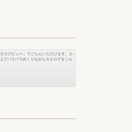
タログビュー」でごらんいただけます。カ
b上でパラパラめくりながらカタログをごら