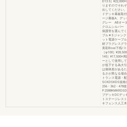
D13.5］¥22
りますのでそれぞ
出してください。
ドデッキ幕板取付部
ージ幕板A、デッ
グレー ABオー
クロムシルバー 
保護管を選んでくだ
ブル▼3.ジャン
ット電源ケーブル
材プラグレスグラン
美彩Bisai下桟
［φ100］¥28,
145］¥17,5
ーとして使用して
が低下する為大引
は個体差があるた
るさが異なる場合があ
トランス電源・配線
SCKDSKDS規格
256・362・4
P.2588KMKRD
プデッキDCデッ
トステージレスト
キフェンス人工木