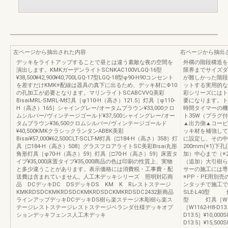
左ページから抽出された内容
右ページから抽出
デッキをライトアップすることで昼とは違う素敵な夜の空間を
外構の階段構造を
演出します。KMKガーデンライトSCNKAC100VLGQ-16型
限界までサイズダ
¥38,500¥42,900¥40,700LGQ-17型LGQ-18型φ90-H90コンセント
が難しかった階段
を差すだけKMK※配線は器具の真下に出るため、デッキ材にΦ10
ットする実用的な
の孔加工が必要となります。マリンライトSCABCVVQ美彩
彩シリーズにはト
BisaiMRL-SMRL-M灯具［φ110-H（高さ）121.5］灯具［φ110-
要になります。ト
H（高さ）165］シャイングレー/オータムブラウン¥33,000クロ
時間タイマーの機
ムシルバー/ヴィンテージゴールド¥37,500シャイングレー/オー
ト35W（プラグ
タムブラウン¥36,500クロムシルバー/ヴィンテージゴールド
▲出力側▲コーピ
¥40,500KMKクラシックランタンABBK美彩
ッキ材を補強して
Bisai¥57,000¥62,500CLT-SCLT-M灯具［□184-H（高さ）358］灯
に設定し、その中
具［□184-H（高さ）508］グラスフロアライトSC美彩Bisai丸形
200mm(※1)
角形灯具［φ70-H（高さ）59］灯具［□70-H（高さ）59］床置タ
加）中心まで（※
イプ¥35,000床置タイプ¥35,000商品の色は印刷の性質上、実物
（追加）大引樹ら
と多少違うことがあります。表示価格には消費税・工事費・配
サーの施工には専
送費は含まれていません。人工木デッキシリーズ 照明対応商
※PP・PE用別売
品 DCデッキDC DSデッキDS KM K Rレストステージ
ンタッチで施工で
KMKRDSDCKMKRDSDCKMKRDSDCKMKRDSDC2432新商品
SLE-L40型 灯具［
ラインアップデッキDCデッキDS樹ら楽ステージ木彫樹ら楽ス
型 灯具［W778-
テージレストステージレストステージベランダ仕様デッキオプ
［W1162-H8-D1
ションデッキフェンス人工木デッキ
D13.5］¥10,0
D13.5］¥15,5