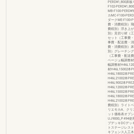
PERD¥1,80
F102-PERD¥
MB-F100-PE
カMC-F100-P
ダークME-F100
費・消費税別）飛
費税別）浮き上が
別）見切り材（工
セット（工事費・
事費・配送費・消
費・消費税別）床
別）グレーチング
（工事費・配送費
ベージュ幅調整材H4
幅調整材H46L12
材H46L15002本
H46L18002本P
H46L21002本P
H46L9002本PR
H46L12002本P
H46L15002本P
H46L18002本P
H46L21002本
費税別）ライトベ
リエモカA、クリ
ット価格表オプシ
UJ9000_P.4
プデッキDCデッ
トステージレスト
キフェンス人工木