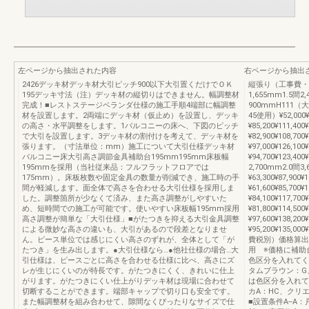
左ページから抽出された内容
右ページから抽出
2426デッキ材デッキ材大引ピッチ900以下大引置くだけでＯＫ
縦張り（工事費・
195デッキ寸法（注）デッキ材の縦切りはできません。幅調整材
1,655mm1.5間2
完成！■レストステージベランダ仕様の施工手順4端部に幅調整
900mmH111（大引
材を設置します。2両端にデッキ材（仮止め）を設置し、デッキ
45使用）¥52,000
の高さ・水平調整をします。1バルコニーの床へ、下図のピッチ
¥85,200¥111,4
で大引を設置します。3デッキ材の割付けを考えて、デッキ材を
¥82,900¥108,7
張ります。（寸法単位：mm）施工について大引仕様デッキ材
¥97,000¥126,1
バルコニー床大引高さ調節金具補助台195mm195mm床板幅
¥94,700¥123,4
195mmを採用（当社従来品：フルフラットフロアでは
2,700mm2.0間
175mm）。床板枚数や固定金具の数量が削減でき、施工時の手
¥63,300¥87,90
間が軽減します。面全体で高さを合わせる大引仕様を採用しま
¥61,600¥85,70
した。調整箇所が少なくて済み、また高さ調整がしやすいた
¥84,100¥117,7
め、短時間での施工が可能です。使いやすい床板幅195mm採用
¥81,800¥114,5
高さ調整が簡単な「大引仕様」■がたつきを抑える大引金具調整
¥97,600¥138,2
による微妙な高さの違いも、大引があるので段差となりませ
¥95,200¥135
ん。ピース単位では感じにくい高さのずれが、全体として「が
費税別）価格算出条
たつき」を生み出します。●大引仕様なら…●他社仕様の場合…大
用 ※価格に補助
引仕様は、ピースごとに高さを合わせる仕様に比べ、高さにズ
色区分を入れてく
レが生じにくいのが特長です。がたつきにくく、きれいに仕上
タムブラウン：G
がります。がたつきにくい仕上がりデッキ材は現場に合わせて
は色区分を入れて
切断することができます。端部キャップで切り口も安全です。
カA：HC、クリ
また幅調整材を組み合わせて、隙間なくぴったりなサイズで仕
■設置条件A--