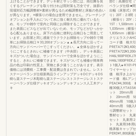
上げることができます。デッキ材とサッシ部には、雨仕舞を良
部C：高層住宅（
くするグレーチングを取り付ければ雨対策も万全です。抜群の
ベランダ仕様-■間
現場対応力幅調整材※素材が異なるため幅調整材と床板の色合い
出幅（床形式）09T
が異なります。※横張りの場合は使用できません。グレーチング
り）20T：2.0間
オプションお手入れについて水に強く耐久性に優れているた
（横張り）20Y：
め、モップや雑巾で室内と同様にお掃除することができます。
15T：1,500m
また表面にビスなどが出ていないため、モップなどがひっかか
1,035mm（横張
る心配もありません。床下の点検に便利な点検口をご用意して
1,835mm（横張
います。お部屋と同じ感覚でラクラクお掃除モップや雑巾で簡
クリエラスクAH
単にお掃除点検口￥33,200オプション▲▲長尺方向に沿って一
コード価 格大引
方向にサンドペーパーでこすってください。▲全体をぼかすよ
PRETA712¥3
うにこするときれいに補修できます（中央部）。デッキ表面に
PRETA722¥
キズがついた場合は、サンドペーパーで全体をぼかすようにこ
H46L900PREK
すると、きれいに補修できます。キズがついても補修が簡単商
H46L1800PR
品の色は印刷の性質上、実物と多少違うことがあります。表示
ト1個入●-K101
価格には消費税・工事費・配送費は含まれていません。レスト
ワイヤーセット 4本
ステージベランダ仕様新商品ラインアップデッキDCデッキDS
価 格浮き上がり防
樹ら楽ステージ木彫樹ら楽ステージレストステージレストステ
ード価 格Lアングル
ージベランダ仕様デッキオプションデッキフェンス人工木デッ
PEAC¥4,30
キ
種30個入YTAS
ット 20mm用 1
ト 20mm用 5
40mm用 10個入
40mm用 5個入P
り調整材セット 丸束
整材セット 丸束用3
セット 丸束用２本用
ト 丸束用3本用L7
格床板キャップセッ
PERD¥1,800