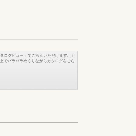
タログビュー」でごらんいただけます。カ
b上でパラパラめくりながらカタログをごら