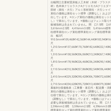
出幅間口主要材質床板人工木材（木材・プラスチ
材）色本体クリエラスクAクリエモカAクリエダー
部材（束柱・大引）アルミ形材束柱・大引シャイ
束柱の価格は束柱セット標準（調整なし）および
出しています。※ロング束柱の価格は束柱セット
し）で算出しています。※価格にはフェンス取り
板補強材は含まれていません。間 口1.5間 2,6
3,616mm2.5間 4,416mm3.0間 5,416m
柱標準束柱ロング束柱標準束柱ロング束柱標準束
出 幅3尺
910.5mm¥109,460¥142,560¥144,440¥183,940¥165
尺
1,210.5mm¥137,660¥170,760¥182,640¥222,140¥2
尺
1,510.5mm¥158,560¥206,060¥213,240¥267,140¥2
尺
1,810.5mm¥178,960¥226,460¥236,240¥290,140¥2
尺
2,110.5mm¥210,360¥257,860¥282,540¥336,440¥3
尺
2,410.5mm¥229,320¥290,420¥306,700¥372,600¥3
尺
2,710.5mm¥234,620¥295,720¥313,400¥379,300¥3
幕板B仕様価格表（工事費・束石代・配送費・消
束柱の価格は束柱セット標準（調整なし）および
仕様で算出しています。※ロング束柱の価格は束
（調整なし）で算出しています。※価格にはフェ
必要な床板補強材は含まれていません。間 口1
2,596mm2.0間 3,596mm2.5間 4,396mm3.0
標準束柱ロング束柱標準束柱ロング束柱標準束柱