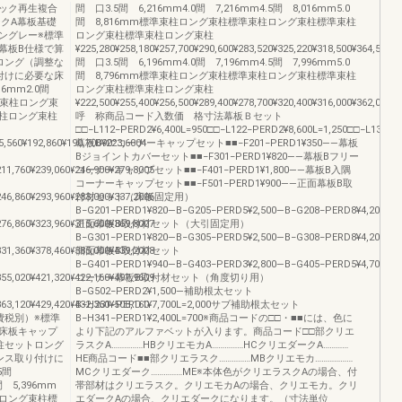
ック再生複合
間 口3.5間 6,216mm4.0間 7,216mm4.5間 8,016mm5.0
クA幕板基礎
間 8,816mm標準束柱ロング束柱標準束柱ロング束柱標準束柱
ングレー※標準
ロング束柱標準束柱ロング束柱
幕板B仕様で算
¥225,280¥258,180¥257,700¥290,600¥283,520¥325,220¥318,500¥364,500¥2
ロング（調整な
間 口3.5間 6,196mm4.0間 7,196mm4.5間 7,996mm5.0
付けに必要な床
間 8,796mm標準束柱ロング束柱標準束柱ロング束柱標準束柱
16mm2.0間
ロング束柱標準束柱ロング束柱
m標準束柱ロング束
¥222,500¥255,400¥256,500¥289,400¥278,700¥320,400¥316,000¥362,000¥2
柱ロング束柱
呼 称商品コード入数価 格寸法幕板Ｂセット
□□−L112−PERD2¥6,400L=950□□−L122−PERD2¥8,600L=1,250□□−L132−PE
,560¥192,860¥190,700¥223,6004
幕板B90°コーナーキャップセット■■−F201−PERD1¥350――幕板
Bジョイントカバーセット■■−F301−PERD1¥820――幕板Bフリー
11,760¥239,060¥246,900¥279,8005
コーナーキャップセット■■−F401−PERD1¥1,800――幕板B入隅
コーナーキャップセット■■−F501−PERD1¥900――正面幕板B取
46,860¥293,960¥283,000¥337,2006
付材セット（床板固定用）
B−G201−PERD1¥820―B−G205−PERD5¥2,500―B−G208−PERD8¥4,200―
76,860¥323,960¥315,600¥369,8007
正面幕板B取付材セット（大引固定用）
B−G301−PERD1¥820―B−G305−PERD5¥2,500―B−G308−PERD8¥4,200―
31,360¥378,460¥385,000¥439,2008
側面幕板B取付材セット
B−G401−PERD1¥940―B−G403−PERD3¥2,800―B−G405−PERD5¥4,700―
55,020¥421,320¥422,160¥497,9609
コーナー幕板B取付材セット（角度切り用）
B−G502−PERD2¥1,500―補助根太セット
63,120¥429,420¥432,360¥508,160
B−H231−PERD1¥7,700L=2,000サブ補助根太セット
費税別）※標準
B−H341−PERD1¥2,400L=700※商品コードの□□・■■には、色に
床板キャップ
より下記のアルファベットが入ります。商品コード□□部クリエ
柱セットロング
ラスクA……………HBクリエモカA……………HCクリエダークA…………
ンス取り付けに
HE商品コード■■部クリエラスク……………MBクリエモカ………………
.5間
MCクリエダーク……………ME※本体色がクリエラスクAの場合、付
間 5,396mm
帯部材はクリエラスク。クリエモカAの場合、クリエモカ。クリ
ロング束柱標
エダークAの場合、クリエダークになります。（寸法単位