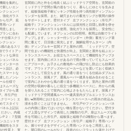
機能を集約し
玄関前に内と外を心地良く結ぶミッドテリア空間を。玄関前の
で新しいエン
ミッドテリア空間が風の道をつくり、暮らしにゆとりを生みま
ンクションパ
す。縦板張縦格子耐ピッキング性能を持つ高性能ディンプルシ
。強化ガラス
リンダーを採用。また、鍵穴まわりの蓄光リングが夜間の操作
から引戸、庇
をサポートします。壁付タイプ 左ファンクション（吊引戸：
専用ハンド
縦格子）ファンクションパネルには採光性と目隠し効果を併せ
用意しまし
持つマット調のガラスを使用。強化ガラスを採用し、安全性に
プランに合わ
も配慮しています。オプションのLED照明。夜間は自動でライト
ーチ仕様スクリ
アップします。シャッター付シリンダー（外側）蓄光リング昼
ンクション
間に蓄えて、日没後に発光します。施解錠用サムターン（内
体感のあるスリ
側）ディンプルキー玄関ドアと屋外の間、「ミッドテリア」空
動でライトアッ
間で住まいの機能性と快適性が向上。玄関前と屋外を結ぶエン
ラットな床仕
トランススペース。お役立ちスペースとして機能性をアップさ
ションパネル
せます。室内側にポストがあるので雨が降っていてもスムーズ
とインターホ
にアプローチ。お子さんの敷地外への飛び出し防止にも効果的
ート設計。必
です。アウトドアグッズやベビーカーなどを置いておく収納ス
たスマートな
ペースとして役立ちます。風の通り道をつくる仕組みダブルエ
慮したノンレ
ントランス、採風ドア、通風ルーバー建具を組み合わせること
ール仕様で
で室内にさわやかな風の通り道をつくります。室内と屋外の間
はスムーズな
の空間が収納や暮らしに役立つ多機能スペースに。外からの風
タイプから選
を採り入れることで室内に心地よさをもたらします。採風ドア
戸。吊引戸仕
ミッドテリア空間通風ルーバー建具室内ダブルエントランスお
スクリーン）エ
願い●降雨時におけるエントランススペースへの雨水の吹込み、
めてスタイリ
浸水を防ぐことはできません。 吊引戸やファンクションパネ
パネル上記以
ルの内側に濡れてはいけない物を置かないでください。壁付タ
ください。内蔵
イプ上質なデザインで表現した2種類の引戸。扉はスムーズな動
ンP２：７型親
作を可能にした吊引戸。縦板張と縦格子の2種類から選べます。
ションユニットサ
壁付タイプ 左ファンクション（吊引戸：縦格子）専用ハンド
機能性をスタ
ル。握りやすさをデザインした専用ハンドルをご用意しまし
の性質上、実
た。開口部のレールがなく、段差のないフラットな床仕上げで