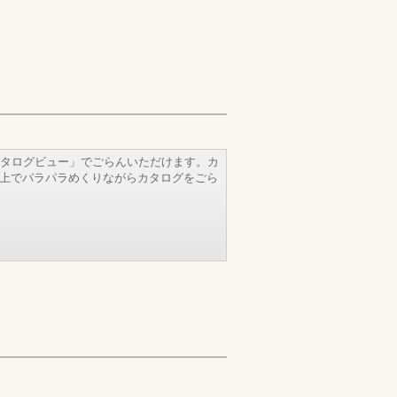
タログビュー」でごらんいただけます。カ
b上でパラパラめくりながらカタログをごら