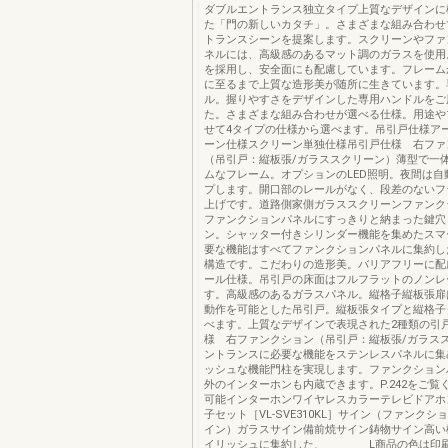
ダブルエントランス独立タイプ上質なデザインに
た「門の新しいカタチ」。さまざまな組み合わせ
トランスシーンを提案します。スクリーンやファ
ネルには、高級感のあるマット調のガラスを使用
を採用し、安全面にも配慮しています。フレーム
に至るまで上質な造形美が随所に生きています。
ル。握りやすさをデザインした専用ハンドルをご
た。さまざまな組み合わせが選べる仕様。用途や
せて4タイプの仕様から選べます。吊引戸仕様ア
ーン仕様スクリーン単独仕様吊引戸仕様 右ファ
（吊引戸：縦板張/ガラススクリーン）薄型で一
ムなフレーム。オプションのLED照明。夜間は自
プします。開口部のレールがなく、段差のないフ
上げです。道路側家側ガラススクリーンファンク
ファンクションパネルにすっきりと納まった鍵穴
ン。シャッター付きシリンダー機能を集めたスマ
要な機能はすべてファンクションパネルに集約し
構造です。こだわりの造形美。バリアフリーに配
ール仕様。吊引戸の床面はフルフラットのノンレ
す。高級感のあるガラスパネル。縦格子縦板張扉
動作を可能とした吊引戸。縦板張タイプと縦格子
べます。上質なデザインで表現された2種類の引
様 右ファンクション（吊引戸：縦板張/ガラス
ントランスに必要な機能をステンレスパネルに集
ッシュな機能門柱を実現します。ファンクション
外のインターホンも内蔵できます。P.242をご覧
可能インターホンワイヤレスカラーテレビドアホ
子セット［VL-SVE310KL］サイン（ファンク
イン）ガラスサイン備前焼サイン鋳物サイン高い
イリッシュに集約した、 L商品の色は印刷