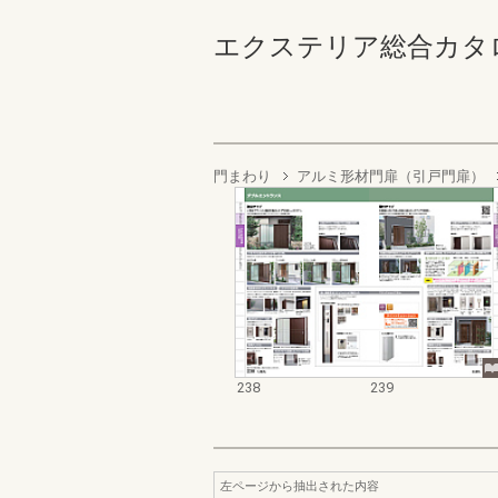
エクステリア総合カタログ2022
門まわり
アルミ形材門扉（引戸門扉）
238
239
左ページから抽出された内容