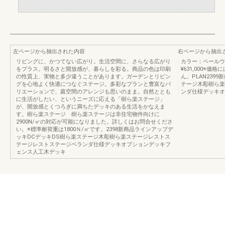
左ページから抽出された内容
右ページから抽出
リビングに、かつてない広がり。生活空間に、さらなる広がり
カラー：ペールウ
をプラス。明るさと開放感が、暮らしを彩る。商品の色は印刷
¥631,000※
の性質上、実物と多少違うことがあります。ガーデンとリビン
ん。PLAN239
グを心地よく快適につなぐステージ。多彩なプランと豊富なバ
テージ木彫樹ら楽
リエーションで、庭空間のアレンジも思いのまま。自然ととも
ンダ仕様デッキオ
に生活がしたい、というニーズに応える「樹ら楽ステージ」
が、開放感とくつろぎに満ちたデッキのある生活をかなえま
す。樹ら楽ステージ 樹ら楽ステージは非住宅物件向けに
2900N/㎡の対応が可能になりました。詳しくはお問合せくださ
い。※標準耐荷重は1800Ｎ/㎡です。2398新商品ラインアップデ
ッキDCデッキDS樹ら楽ステージ木彫樹ら楽ステージレストス
テージレストステージベランダ仕様デッキオプションデッキフ
ェンス人工木デッキ