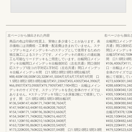
左ページから抽出された内容
右ページから抽出
商品の色は印刷の性質上、実物と多少違うことがあります。表
出幅間口メインデ
示価格には消費税・工事費・配送費は含まれていません。ステ
共通）間口側対応
ップデッキはメインデッキへのステップとして使用するための
間口メインデッキ出
独立施工によるステップです。メインデッキの束柱との連結施
出幅3尺¥160,700¥
工も可能なリードデッキもご用意しています。出幅間口メイン
間 口1.5間2.0間2
デッキ出幅間口メインデッキ出幅側対応（左右共通）間口側対
¥106,4006尺¥111
応ステップ1段コの字対応L字対応（左右共通）間口メインデッ
口・出幅はメイン
キ出幅メインデッキ間 口1.5間2.0間2.5間3.0間出幅3尺
全体のサイズでは
¥88,400¥108,000¥120,320¥141,5004尺5尺6尺7尺8尺9尺間 口
枚にて積算しています
1.5間2.0間2.5間3.0間出幅3尺¥51,2304尺¥55,4305尺¥64,3906尺
¥273,600¥301,04
¥66,8907尺¥73,0908尺¥79,7909尺¥87,190※間口・出幅はメイン
¥288,680¥316,24
デッキのサイズです。ステップデッキを含む全体のサイズでは
¥303,500¥340,12
ありません。※ステップデッキ1段につき床板2枚にて積算してい
¥305,100¥343,52
ます。間 口1.5間2.0間2.5間3.0間出幅3尺
¥315,300¥360,54
¥136,540¥147,460¥171,740¥198,7604尺
¥346,380¥380,84
¥147,940¥163,440¥193,460¥208,7605尺
¥355,880¥390,7
¥154,140¥171,140¥196,360¥210,6606尺
出幅3尺¥378,120¥4
¥154,340¥171,740¥202,760¥216,4607尺
¥420,100¥454,24
¥161,120¥192,460¥210,160¥224,0408尺
¥450,520¥482,64
¥163,720¥195,860¥213,460¥233,5409尺
¥459,220¥491,14
¥173,220¥205,760¥222,960¥237,040間 口1.5間2.0間2.5間3.0間
¥479,520¥523,62