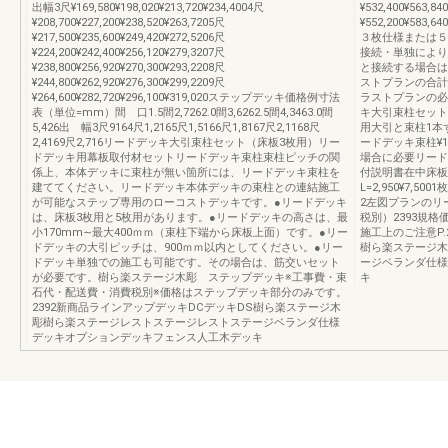
出幅3尺¥169,580¥198,020¥213,720¥234,4004尺
¥532,400¥563,84
¥208,700¥227,200¥238,520¥263,7205尺
¥552,200¥583
¥217,500¥235,600¥249,420¥272,5206尺
３枚仕様または５
¥224,200¥242,400¥256,120¥279,3207尺
接続・単独により
¥238,800¥256,920¥270,300¥293,2208尺
と接続する場合は
¥244,800¥262,920¥276,300¥299,2209尺
ストプランの合計
¥264,600¥282,720¥296,100¥319,020ステップデッキ価格例寸法
ラストプランの必
表（単位=mm）間 口1.5間2,7262.0間3,6262.5間4,3463.0間
キ大引束柱セット（
5,426出 幅3尺9164尺1,2165尺1,5166尺1,8167尺2,1168尺
用大引と束柱1本
2,4169尺2,716リードデッキ大引束柱セット（床板3枚用）リー
ードデッキ束柱¥1
ドデッキ用幕板取付材セットリードデッキ束柱束柱ピッチの関
場合に必要リードデ
係上、本体デッキに束柱が無い箇所には、リードデッキ束柱を
付説明書在中床板セッ
建ててください。リードデッキ本体デッキの束柱との連結施工
L=2,950¥7,5
が可能なステップ専用のローコストデッキです。●リードデッキ
2左図プランのリ
は、床板3枚用と5枚用があります。●リードデッキの高さは、最
税別）2393規格価
小170mm∼最大400ｍｍ（束柱下端から床板上面）です。●リー
施工上のご注意P.
ドデッキの大引ピッチは、900ｍｍ以内としてください。●リー
樹ら楽ステージ木
ドデッキ単独での施工も可能です。その場合は、筋交いセット
ージベランダ仕様
が必要です。樹ら楽ステージ木彫 ステップデッキ※工事費・束
キ
石代・配送費・消費税別※価格はステップデッキ部分のみです。
2392新商品ラインアップデッキDCデッキDS樹ら楽ステージ木
彫樹ら楽ステージレストステージレストステージベランダ仕様
デッキオプションデッキフェンス人工木デッキ