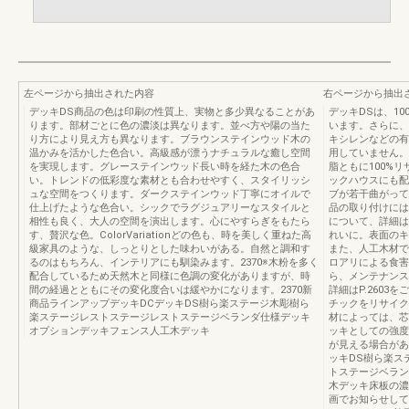
左ページから抽出された内容
右ページから抽出
デッキDS商品の色は印刷の性質上、実物と多少異なることがあ
デッキDSは、1
ります。部材ごとに色の濃淡は異なります。並べ方や陽の当た
います。さらに、
り方により見え方も異なります。ブラウンステインウッド木の
キシレンなどの有
温かみを活かした色合い。高級感が漂うナチュラルな癒し空間
用していません。
を実現します。グレーステインウッド長い時を経た木の色合
脂ともに100%
い。トレンドの低彩度な素材とも合わせやすく、スタイリッシ
ックハウスにも配慮
ュな空間をつくります。ダークステインウッド丁寧にオイルで
ブが若干曲がって
仕上げたような色合い。シックでラグジュアリーなスタイルと
品の取り付けには
相性も良く、大人の空間を演出します。心にやすらぎをもたら
について、詳細は
す、贅沢な色。ColorVariationどの色も、時を美しく重ねた高
れいに。表面のキ
級家具のような、しっとりとした味わいがある。自然と調和す
また、人工木材で
るのはもちろん、インテリアにも馴染みます。2370※木粉を多く
ロアリによる食害
配合しているため天然木と同様に色調の変化がありますが、時
ら、メンテナンスが
間の経過とともにその変化度合いは緩やかになります。2370新
詳細はP.260
商品ラインアップデッキDCデッキDS樹ら楽ステージ木彫樹ら
チックをリサイク
楽ステージレストステージレストステージベランダ仕様デッキ
材によっては、芯
オプションデッキフェンス人工木デッキ
ッキとしての強度
が見える場合があ
ッキDS樹ら楽ス
トステージベラン
木デッキ床板の濃
画でお知らせして