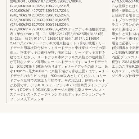
出幅3尺¥187,080¥218,120¥236,620¥259,9004尺
¥613,600¥650
¥228,500¥250,300¥263,120¥292,2205尺
３枚仕様または５
¥240,000¥261,400¥277,320¥303,7206尺
接続・単独により
¥248,700¥270,200¥286,020¥312,5207尺
と接続する場合は
¥263,700¥285,120¥300,600¥326,8208尺
ストプランの合計
¥271,400¥292,820¥308,300¥334,5209尺
ラストプランの必
¥293,300¥314,720¥330,200¥356,420ステップデッキ価格例寸法
キ大引束柱セット（
表（単位=mm）間 口1.5間2,7262.0間3,6262.5間4,3463.0間
用大引と束柱1本
5,426出 幅3尺9164尺1,2165尺1,5166尺1,8167尺2,1168尺
ードデッキ束柱¥1
2,4169尺2,716リードデッキ大引束柱セット（床板3枚用）リー
場合に必要リードデ
ドデッキ用幕板取付材セットリードデッキ束柱束柱ピッチの関
付説明書在中床板セッ
係上、本体デッキに束柱が無い箇所には、リードデッキ束柱を
L=2,950¥7,5
建ててください。リードデッキ本体デッキの束柱との連結施工
2左図プランのリ
が可能なステップ専用のローコストデッキです。●リードデッキ
税別）2363規格
は、床板3枚用と5枚用があります。●リードデッキの高さは、最
工上のご注意P.2
小170mm∼最大400ｍｍ（束柱下端から床板上面）です。●リー
ら楽ステージ木彫
ドデッキの大引ピッチは、900ｍｍ以内としてください。●リー
ジベランダ仕様デ
ドデッキ単独での施工も可能です。その場合は、筋交いセット
が必要です。デッキDCステップデッキ2362新商品ラインアップ
デッキDCデッキDS樹ら楽ステージ木彫樹ら楽ステージレスト
ステージレストステージベランダ仕様デッキオプションデッキ
フェンス人工木デッキ