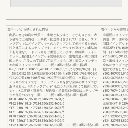
左ページから抽出された内容
右ページから抽出
商品の色は印刷の性質上、実物と多少違うことがあります。表
出幅間口メインデ
示価格には消費税・工事費・配送費は含まれていません。ステ
共通）間口側対応
ップデッキはメインデッキへのステップとして使用するための
間口メインデッキ出
独立施工によるステップです。メインデッキの束柱との連結施
出幅3尺¥176,100¥
工も可能なリードデッキもご用意しています。出幅間口メイン
間 口1.5間2.0間2
デッキ出幅間口メインデッキ出幅側対応（左右共通）間口側対
¥115,6006尺¥122
応ステップ1段コの字対応L字対応（左右共通）間口メインデッ
口・出幅はメイン
キ出幅メインデッキ間 口1.5間2.0間2.5間3.0間出幅3尺
全体のサイズでは
¥96,100¥117,800¥133,420¥157,3004尺5尺6尺7尺8尺9尺間 口
枚にて積算しています
1.5間2.0間2.5間3.0間出幅3尺¥54,1304尺¥59,3305尺¥68,9906尺
¥302,400¥335,84
¥72,2907尺¥80,3908尺¥87,1909尺¥94,890※間口・出幅はメイン
¥320,080¥353,44
デッキのサイズです。ステップデッキを含む全体のサイズでは
¥337,600¥379,22
ありません。※ステップデッキ1段につき床板2枚にて積算してい
¥339,600¥383,72
ます。※工事費・束石代・配送費・消費税別※価格はステップデ
¥350,700¥401,84
ッキ部分のみです。間 口1.5間2.0間2.5間3.0間出幅3尺
¥383,980¥424,44
¥150,040¥163,960¥192,040¥221,1604尺
¥394,380¥435,3
¥162,940¥181,240¥214,560¥232,4605尺
出幅3尺¥418,020¥4
¥171,040¥191,140¥218,160¥234,9606尺
¥465,100¥505,24
¥171,340¥192,040¥226,560¥242,4607尺
¥500,820¥538,34
¥178,420¥212,960¥234,260¥250,4408尺
¥511,920¥549,24
¥181,720¥217,360¥238,560¥260,9409尺
¥534,320¥583,82
¥192,120¥228,360¥248,960¥265,540間 口1.5間2.0間2.5間3.0間
¥591,700¥628,54