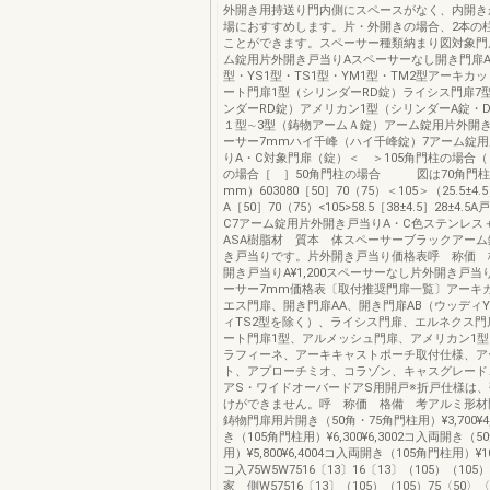
外開き用持送り門内側にスペースがなく、内開き
場におすすめします。片・外開きの場合、2本の
ことができます。スペーサー種類納まり図対象門
ム錠用片外開き戸当りAスペーサーなし開き門扉AB
型・YS1型・TS1型・YM1型・TM2型アーキカ
ート門扉1型（シリンダーRD錠）ライシス門扉7
ンダーRD錠）アメリカン1型（シリンダーA錠・
１型∼3型（鋳物アームＡ錠）アーム錠用片外開
ーサー7mmハイ千峰（ハイ千峰錠）7アーム錠
りA・C対象門扉（錠）＜ ＞105角門柱の場合（
の場合［ ］50角門柱の場合 図は70角門柱
mm）603080［50］70（75）＜105＞（25.5±4.5
A［50］70（75）<105>58.5［38±4.5］28±4.
C7アーム錠用片外開き戸当りA・C色ステンレス
ASA樹脂材 質本 体スペーサーブラックアー
き戸当りです。片外開き戸当り価格表呼 称価 
開き戸当りA¥1,200スペーサーなし片外開き戸当りC
ーサー7mm価格表〔取付推奨門扉一覧〕アーキ
エス門扉、開き門扉AA、開き門扉AB（ウッディY
ィTS2型を除く）、ライシス門扉、エルネクス門
ート門扉1型、アルメッシュ門扉、アメリカン1
ラフィーネ、アーキキャストポーチ取付仕様、ア
ト、アプローチミオ、コラゾン、キャスグレード
アS・ワイドオーバードアS用開戸※折戸仕様は
けができません。呼 称価 格備 考アルミ形材
鋳物門扉用片開き（50角・75角門柱用）¥3,700¥4
き（105角門柱用）¥6,300¥6,3002コ入両開き（
用）¥5,800¥6,4004コ入両開き（105角門柱用）¥10,9
コ入75W5W7516〔13〕16〔13〕（105）（105）22
家 側W57516〔13〕（105）（105）75〈50〉〈5