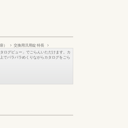
扉）
交換用汎用錠 特長
タログビュー」でごらんいただけます。カ
b上でパラパラめくりながらカタログをごら