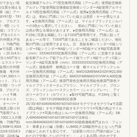
ができない現
錠交換後アルクレア1型交換用汎用錠（アーム式）使用錠交換前
柱位置を揃える
アルクレア錠使用錠交換後錠交換前シリンダーA錠使用アルマイ
扉（錠）アー
ルド10型交換用汎用錠（アーム式）使用●交換用汎用錠（アーム
YR1型・TR1
式）は、初めに門扉についていた錠とは意匠・キーが異なりま
ット、プログコ
す。●交換用汎用錠（アーム式）は、マイルドブラックとシルバ
型・8型（シリ
ーの2色から選択してください。 初めに門扉についていた錠と
D錠）コラゾン
は色が異なる場合があります。●交換用汎用錠（アーム式）は、
き戸当りCスペ
P.234に写真を掲載しているTOEX門扉専用です。門扉に貼って
用片外開き戸当
あるシール等で、TOEX門扉であることをご確認ください。他社
 ）75角門柱
製の門扉には使用できません。注 意錠名称シリンダーD錠シリ
●寸法図（単位
ンダーE錠シリンダーNA錠シリンダーND錠ナビオB錠写真扉厚
）＜25.5±4.5＞
（mm）3333403333交換用汎用錠（アーム式）に交換できる錠
5A戸当りA0戸当り
錠名称アルクレア錠アルグレード錠ウッディA錠ウッディC錠シ
＋エラストマー
リンダーA錠写真扉厚（mm）3333333333233交換用汎用錠（ア
ム錠用の片外開
ーム式）規格表呼 称商品コード価 格マイルドブラックシル
格備 考片外
バー交換用汎用両錠（アーム式）8AKD02MB8AKD02VV¥22,000
¥1,300スペ
交換用汎用片錠（アーム式）8AKD01MB8AKD01VV¥14,400交換
カット、プレミ
用汎用錠（アーム式）推奨門扉色交換用汎用錠色推奨門扉色マ
S3型・ウッデ
イルドブラックオータムブラウン、マイルドブラック、ブロン
扉、プログコ
ズ、ブラックシルバーステンカラー（シャイングレー）、アイ
型、ハイ千峰、
ボリーホワイト（ホワイト）●取付可能門扉は、P.234をご覧く
ーキキャス
ださい。1201131205860対応扉厚
、オーバード
25/33/4016040404040160160160オモテウラオモテウラ●寸法図
、強度上取り付
（図は両錠）オモテ両錠片錠オモテウラウラ※写真の色はマイル
門扉用アルミ
ドブラック※写真の色はシルバー交換用汎用錠（アーム式）3本
,1002コ入片開
入4040404040160160158160160寸法単位：
50角・75角門柱
mm3840404024515816016040160規格価格表門まわり・フェン
00¥10,9004
ス・車庫まわり編（別冊）UJ8400_P.228販売中止となった門扉
±8.522±8.5
の錠がこわれても安心です。「以前取り付けた門扉の錠がこわ
0〉22±8.5●
れたので交換したいのですが・・」よくある問い合わせです。