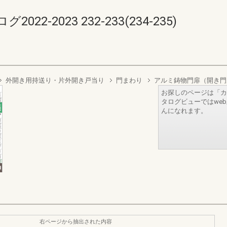
-2023 232-233(234-235)
外開き用持送り・片外開き戸当り
門まわり
アルミ鋳物門扉（開き門
お探しのページは「カ
タログビューではwe
んになれます。
右ページから抽出された内容