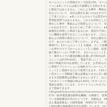
ホームユニットの登録ボタンで設定LIXIL「ホー
イコン●本システムは侵入や盗難などを防止する
た製品ではありません。これによる事件・事故お
生などについて、当社は責任を負いかねますので
ご了承ください。●本システムのカメラは育児や
専用監視用ではありません。これらを目的とした
果生じた事件・事故および損害などについて、当
いかねますので、あらかじめご了承ください。●
線通信を利用した商品であるため、混信や干渉に
りに機能を使用できないことがあります。これに
故および損害の発生などについて、当社は責任を
ので、あらかじめご了承ください。まずは、ご家庭
環境※1に【ホームユニット】を接続。そして各
ンを押すだけで【ホームユニット】に接続、拡張
線工事がいっさい不要です。【ホームユニット】
ラ・屋外カメラの通信距離は見通し約100m以内
ユニットは約70m以内）。電波干渉しにくく、
DECT準拠方式※2を採用しています。お手持ち
に専用アプリケーションを無料ダウンロードして
ニット】に登録するだけで使用できます。※3ポ
ト②ポイント③配線工事は必要ありません広い範
きます定額費用は必要ありませんいますぐ、はじ
つのポイント※1無線LANは2.4GHz（ギガヘル
電波を使用しています。スマートフォンやタブレ
まで登録できます。
※2DigitalEnhancedCordlessTelecommunica
ETSI（欧州電気通信標準化機構）の商標で、世
ている無線通信方式のひとつです。当製品は、AR
法人電波産業会）の標準規格「ARIBSTD-T101
1.9GHz帯の無線通信方式を採用しています。※