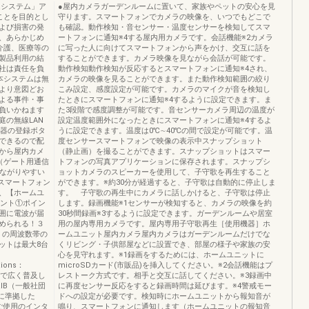
ムシステム」ア
●屋内カメラガーデンルームに置いて、家族やペットの安心を見
ことを目的とし
守ります。スマートフォンでカメラの映像を、いつでもどこで
よび損害の発
も確認。動作検知・音センサー・温度センサーを検知してスマ
、あらかじめ
ートフォンに通知※4する屋内用カメラです。会話機能※2カメラ
介護、医療等の
に写った人に向けてスマートフォンから声をかけ、交互に話を
製品利用の結
することができます。カメラ映像を見ながら会話が可能です。
社は責任を負
動作検知動作検知が反応するとスマートフォンに通知※4され、
本システムは無
カメラの映像を見ることができます。また動作検知範囲の絞り
より意図どお
こみ設定、感度設定が可能です。カメラのマイクが音を検知し
よる事件・事
たときにスマートフォンに通知※4するように設定できます。ま
負いかねます
た3段階で感度調整が可能です。音センサーカメラ周辺の温度が
の無線LAN
設定温度範囲外になったときにスマートフォンに通知※4するよ
機器の登録ボタ
うに設定できます。温度は0℃∼40℃の間で設定が可能です。温
できるので配
度センサースマートフォンで映像の表示中スナップショット
から屋内カメ
（静止画）を撮ることができます。スナップショットはスマー
（ゲート用通信
トフォンの写真アプリケーションに保存されます。スナップシ
つながりやすい
ョットカメラのスピーカーを使用して、子守歌を再生すること
のスマートフォン
ができます。※約30分が経過すると、子守歌は自動的に停止しま
、【ホームユ
す。 子守歌の再生中にカメラに話しかけると、子守歌は停止
イント①ポイン
します。録画機能※1センサーが検知すると、カメラの映像を約
囲に電波が届
30秒間録画※3するように設定できます。ガーデンルームや居室
められる！３
用の屋内専用カメラです。屋内専用子守歌再生［使用機器］ホ
ツ）の周波数帯の
ームユニット屋内カメラ屋内カメラはガーデンルームだけでな
ットは最大8台
くリビング・子供部屋などに設置でき、部屋の様子や家族の安
心を見守れます。※1録画をするためには、ホームユニットに
tions：
microSDカード(市販品)を挿入してください。※2会話機能はプ
界で広く普及し
レストーク方式です。相手と交互に話してください。※3録画中
IB（一般社団
に再度センサー反応をすると録画時間は延びます。※4警戒モー
」に準拠した
ドへの設定が必要です。検知時にホームユニットから報知音が
3ご使用のインタ
鳴り、スマートフォンに通知します（ホームユニットの報知音