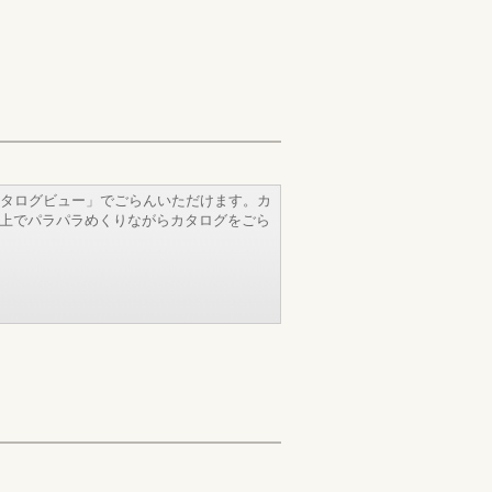
タログビュー」でごらんいただけます。カ
b上でパラパラめくりながらカタログをごら