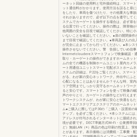
ーネット回線の使用料と宅外接続時は、スマート
ット通信料がかかります。使用方法を誤ると扉に
をしたり、車両を傷つけたり、その他重大な事故
それがありますので、必ず以下の点を遵守してく
ステムでカーゲートを操作する場合は、必ず扉を
る位置で行ってください。操作の際は、障害物が
他周囲の安全を目視で確認してください。特に小
いないことを確認してください。●扉の開閉操作
まで目視で確認してください。●車両及び人の出
が完全に止まってから行ってください。●本シス
操作させないでください。警 告損しでいめ信事
Internetcloudereスマートフォンで映像確認
取り・カーゲートの操作ができますホームネット
ムの全ての機器を制御ホームユニット屋内カメラ
ート用通信ユニットスマート宅配ポストホームネ
ステムの詳細は、P.22をご覧ください。スマー
がる、わが家の安心ネットワーク。外出中にふと
心配になることはありませんか？そんな時、室内
リア空間までしっかり見守るホームネットワーク
ると安心です。スマートフォンを使って映像の確
声のやりとり、カーゲートの操作などが行えます
トワークシステムが、わが家に安心と快適をもた
マートエクステリアエクステリアのホームネット
ム●ご購入に際してはP.30の「ご購入・設置前の
テップ」を必ずご覧ください。※本システムには、
アドレスが付与されるインターネットに接続された
境が必要です。DECT準拠方式Wi-Fi・公衆携帯回
ど）無線LAN（※）商品の色は印刷の性質上、実
とがあります。表示価格には消費税・工事費・配
ていません。2338新商品ラインアップジーマ暖