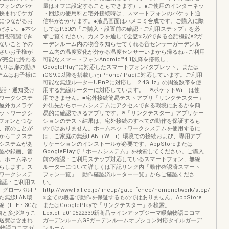
フォンのパケ
量はオフに設定することもできます）。●ご使用のインターネッ
挟まれてケガ
ト回線の使用料と宅外接続時は、スマートフォンのパケット通
につながるお
信料がかかります。●液晶画面はハメコミ合成です。ご購入に際
ださい。●本シ
してはP.30の「ご購入・設置前の確認・ご利用ステップ」を必
目視確認でき
ずご覧ください。カメラを通して会話※2ができる会話機能※2ガ
ないことその
ーデンルーム内の物音を知らせてくれる音センサーガーデンル
さいお子様が
ーム内の温度変化が分かる温度センサーいまから帰るね∼ご利用
が完全に終わる
可能なスマートフォンAndroid™4.1以降を搭載し、
入りは扉の動き
GooglePlay™に対応したスマートフォン/タブレット、または
テムはお子様に
iOS9.0以降を搭載したiPhone/iPadに対応しています。ご利用
可能な無線ルーターUPnPに対応し「2.4GHz」の周波数帯を使
・通話・通知受け
用する無線ルーターに対応しています。 ※ポケットWi-Fiは使
ワークシステ
用できません。■宅外接続簡易テストアプリ「リンクテスター」
屋外カメラゲ
外出先からホームシステムにアクセスできる環境にあるかを簡
ットワークシ
易的に確認できるアプリです。※「リンクテスター」アプリケー
トフォンとつな
ションのテスト結果は、宅外接続のすべての動作を保証するも
、家のことが
のではありません。ホームネットワークシステムを使用するに
からエクステ
は、ご家庭の無線LAN（Wi-Fi）環境での接続および、専用アプ
システムがあ
リケーションのインストールが必要です。AppStoreまたは
認や録画、音
GooglePlayで「ホームシステム」を検索してください。ご購入
。ホームネッ
前の確認・ご利用ステップ対応しているスマートフォン、無線
らします。ス
ルーターについて詳しくは下記リンク内「動作確認済スマート
ワークシステ
フォン一覧」「動作確認済ルーター一覧」からご確認くださ
確認・ご利用ス
い。
グローバルIP
http://www.lixil.co.jp/lineup/gate_fence/homenetwork/step/
無線LAN環
※全ての機器で動作を保証するものではありません。AppStore
線（LTE・3Gな
またはGooglePlayで「リンクテスター」を検索。
物と多少違うこ
Lextct_a010522339新商品ラインアップジーマ暖蘭物語ココマ
送費は含まれ
ガーデンルームGFガーデンルームオプション対応タイルガーデ
蘭物語ココマガ
ンルーム