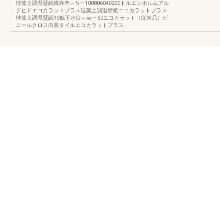
珪藻土調湿壁紙残存率︵%︶100806040200トルエンホルムアル
デヒドエコカラットプラス珪藻土調湿壁紙エコカラットプラス
珪藻土調湿壁紙10低下水位︵㎜︶50エコカラット（従来品）ビ
ニールクロス内装タイルエコカラットプラス