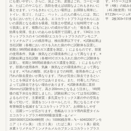
にも使いやすい。さらに、泥よごれ、皮脂よごれ、コーヒー染
す。※1ケースは30
み、たばこのヤニなど。洗剤を使えば頑固なよごれもきれいに
平（4枚）の組み合
落とせます。いつもきれいにしたい場所は、お掃除も簡単に。
（45.2枚使用）
トイレ、生ゴミ、たばこ、ペット。ふだんの暮らしには、気に
RTZ2Nベージュ
なるにおいがたくさんある。エコカラットプラスはそれらにお
平 2枚303×15
いの原因となる成分を吸着。珪藻土や壁紙より短時間ですっき
り脱臭します。複数のにおいの成分が混ざった「複合臭」にも
効果を発揮。住まいのあらゆる場所で活躍します。1342エコカ
ラットプラスの４つの特長!エコカラットプラスのアンモニア、
トリメチルアミンの残存率は、検出限界以下です。※試験結果は
当社試験（各種においガスを入れた袋の中に試験体を設置し、
初期と5時間経過後のガス濃度を測定。）によるものです。部屋
の使用条件、気象・換気などの環境条件によって異なります。※
試験結果は当社試験（各種VOCガスを入れた袋の中に試験体を
設置し、初期と5時間経過後のガス濃度を測定。）によるもので
す。部屋の使用条件、気象・換気などの環境条件によって異な
ります。※汚れの種類、拭き取りまでの時間、使用条件によって
汚れの除去度合いが異なります。汚れが完全に除去できるとい
うことを保証するものではありません。また、付着した汚れに
よっては除去できない場合があります。※試験体表面に直径
35mmの試験管を立て、高さ200mmとなるよう注水し、1時間
後の低下水位を測定しました。試験結果については当社試験に
よるものです。主要材質：多孔質セラミックス家の中の空気を
吸って吐いて、湿度をコントロールしたり、気になるニオイや
有害物質を低減する“エコカラットプラス”。お掃除もしやす
く、活躍シーンが広がります。色幅ありココマ用内装壁タイル
エコカラットプラス400300吸放湿量︵g／㎡︶
2001000012243648時間（h）10080残存率︵%︶6040200アンモ
ニア（トイレ臭）（生ゴミ臭）（たばこ臭）（ペット臭）硫化
水素トリメチルアミンメチルメルカプタンエコカラットプラス