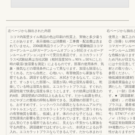
左ページから抽出された内容
右ページから抽出
ココマ内装壁タイル商品の色は印刷の性質上、実物と多少違う
使用上・施工上の
ことがあります。表示価格には消費税・工事費・配送費は含ま
②（別冊）UJ89
れていません。2306新商品ラインアップジーマ暖蘭物語ココマ
コマガーデンルー
ガーデンルームGFガーデンルームオプション対応タイルガーデ
ーデンルーム23
ンルームオプションはすべて受注生産品です。エコカラットプ
な色幅があります
ラス※試験結果は当社試験（相対湿度50％→90％→50％にした
ため汚れが目立ち
時の吸湿/放湿量を測定）によるものです。部屋の使用条件、気
には十分注意して
象・換気などの環境条件によって異なります。加湿も除湿もし
材との取り合い、
てくれる。だから自然と、心地いい。有害物質から家族を守る
参照ください。「
壁でもある。調湿する壁なのに、水拭きできるなんて。におい
物低減技術(建材
まで、すっきりした部屋へ。湿度が高い時は湿気を吸収し、乾
設備産業協会より
燥している時は湿気を放出。エコカラットプラスは、すぐれた
満たした『調湿建
調湿性能で快適な湿度を保とうとします。その効果は珪藻土の
す。（一財）日本
約6倍、調湿壁紙の25倍以上もあるんです。だから結露を抑え、
す。■「調湿建材
カビやダニの繁殖の抑制も期待できる。洗濯物の部屋干しに
（建材）」の登録
も、おすすめです。シックハウスの原因となるホルムアルデヒ
プラスは、通産省
ドやトルエンなど。エコカラットプラスは空気中に漂うそれら
総合研究所中部セ
の有害物質を吸着し、低減します。体の小さな子どもは、特に
号）STN1アイボ
空気環境の影響を受けやすいと言われています。住まいがいち
／㎡（3.5セット使
ばん安心できる場所であるために、見えない不安からも家族を
号認定有効期限2
守る内壁を。調湿建材ではむずかしかった、水拭きによるお手
Ⅱ※複数のレリー
入れ。エコカラットプラスならできるんです。だから水まわり
性がありますがラ