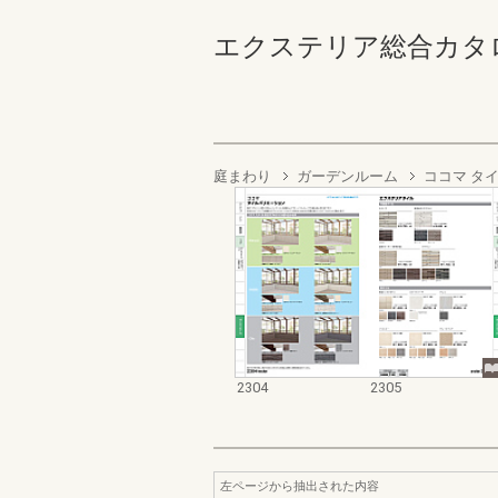
エクステリア総合カタログ2022
庭まわり
ガーデンルーム
ココマ タ
2304
2305
左ページから抽出された内容