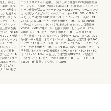
質上、実物と
エクステリアタイル使用上・施工上のご注意P.2588規格価格表
工事費・配送
ガーデンルーム編②（別冊）UJ8900_P.165新商品ラインアップ
プジーマ暖蘭物
ジーマ暖蘭物語ココマガーデンルームGFガーデンルームオプシ
ション対応タイ
ョン対応タイルガーデンルームフォスキーFSL-12FSL-13FS-131
です。傷がつ
㎡あたりの目安価格¥11,800／㎡FSL-11外床〈平・段鼻〉FSL-
しやすく、い
22FSL-23FS-231㎡あたりの目安価格¥11,800／㎡FSL-21内床
インアップと
〈平のみ〉グレイスランドGRL-3GRL-51㎡あたりの目安価格
せた空間を美
¥7,000／㎡GRL-2外床〈平・段鼻〉陶絣（とうかすり）KSR-
ishChic■本
2KSR-6KSR-71㎡あたりの目安価格¥11,800／㎡KSR-1外床
SL-21■腰壁
〈平・段鼻〉アレス1㎡あたりの目安価格¥5,900／㎡ALS-4ALS-
色/チェリーウッ
1外床〈平・段鼻〉ホワイトバーチ1㎡あたりの目安価格¥8,700
トバーチWB-
／㎡WB-11外床〈平・段鼻〉WB-21内床〈平のみ〉サイモン1㎡
イル/ルミノス
あたりの目安価格¥11,700／㎡SAI-1SAI-3SAI-4細割ボーダー（標
ラッピング形材
準割面）1㎡あたりの目安価格¥11,700／㎡HB-1HB-2HB-6HB-7ル
うた）SUT-
ミノスLNS-1LNS-41㎡あたりの目安価格¥15,700／㎡寂雅楽
グ形材色/クリエ
Ⅱ（さびうた）1㎡あたりの目安価格¥13,000／㎡SUT-11SUT-
KSR-7■本体
12SUT-13外装壁タイル床タイル2305
楽Ⅱ（さびう
マスタイル別おす