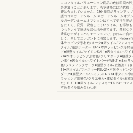
ココマタイルバリエーション商品の色は印刷の性
多少違うことがあります。表示価格には消費税・
費は含まれていません。2304新商品ラインアッ
語ココマガーデンルームGFガーデンルームオプ
ルガーデンルームオプションはすべて受注生産品
きにくく、変質・変色しにくいタイル。お掃除も
つもキレイで快適な居心地を保てます。多彩なラ
豊富なデザインバリエーションで、お好みに合わ
しく、そしてエレガントに演出します。NaturalStyl
体ラッピング形材色/オーク■床タイル/フォスキーF
タイル/細割ボーダーHB-1■本体ラッピング形材
ド■腰壁タイル/サイモンSAI-1■床タイル/ホワイ
21■本体ラッピング形材色/クリエダーク■腰壁タ
LNS-1■床タイル/ホワイトバーチWB-21■本体
色/ラスティックオーク■腰壁タイル/寂雅楽Ⅱ（さび
11■床タイル/フォスキーFSL-21■本体ラッピン
ダーク■腰壁タイル/ルミノスLNS-4■床タイル/陶絣
ラッピング形材色/クリエモカ■腰壁タイル/寂雅
た）SUT-12■床タイル/フォスキーFS-23ココ
すめタイル組み合わせ例