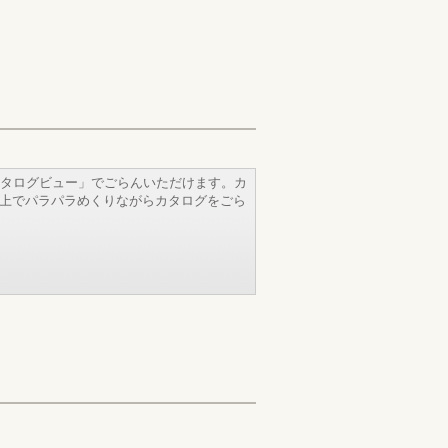
タログビュー」でごらんいただけます。カ
b上でパラパラめくりながらカタログをごら