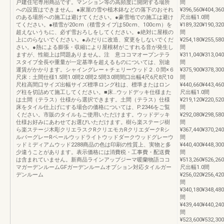
戸建住宅専用商品です。マンション等の高頻度に開閉する場所
間
への設置はできません。●家屋の雪や植木鉢などの落下のおそれ
¥396,560¥404,360
のある場所への施工は避けてください。●豪雪地での施工は避け
尺出幅1.0間
てください。●積雪が20cm（積雪タイプは50cm、100cm）を
¥189,320¥190,320
超えないうちに、必ず雪おろしをしてください。●絶対に屋根の
間
上にのらないでください。●みだりに改造、変更をしないでくだ
¥254,180¥255,580
さい。●熱による膨張・収縮により屋根材がこすれる音が発生し
間
ますが、性能上は問題ありません。注 意ココマオープンテラ
¥311,040¥313,040
スタイプ全長や重量が一定基準を超えるものについては、別途
間
運賃がかかります。シャイングレー＋チェリーウッド２.０間×６
¥375,900¥378,300
尺床：土間仕様1.5間1.0間2.0間2.5間3.0間間口出幅4尺6尺8尺10
間
尺柱高間口サイズ出幅サイズ標準ロング柱は、標準またはロン
¥440,660¥443,460
グ柱を切詰めて施工してください。■床…ウッドデッキ仕様また
尺出幅1.0間
は土間（テラス）仕様から選択できます。土間（テラス）仕様
¥219,120¥220,520
床をタイル仕上げにする場合の価格については、P.2346をご覧
間
ください。市販のタイルもご使用いただけます。ウッドデッキ
¥292,080¥298,580
仕様お好みにあわせてお選びいただけます。樹ら楽ステージ樹
間
ら楽ステージ木彫クリエラスクRクリエモカRクリエダークRシ
¥367,440¥370,240
ルバーグレーRペールウッドライトウッドダークウッドグレーウ
間
ッドミディアムウッド2288商品の色は印刷の性質上、実物と多
¥440,400¥448,300
少違うことがあります。表示価格には消費税・工事費・配送費
間
は含まれていません。新商品ラインアップジーマ暖蘭物語ココ
¥513,260¥526,260
マガーデンルームGFガーデンルームオプション対応タイルガー
尺出幅1.0間
デンルーム
¥256,020¥256,420
間
¥340,180¥348,480
間
¥439,440¥440,240
間
¥523,600¥532,300