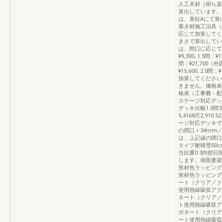
人工木材［樹ら楽
算出しています。
は、束柱Aにて算
塞ぎ材施工治具（
応じて加算してく
きさで算出してい
は、間口に応じて
¥9,300､1.5間：¥1
間：¥21,700（外
¥15,600､2.0間：
加算してください
きません。価格表
格表（工事費・配
ステージ対応デッ
デッキ出幅1.0間3,61
5,4168尺2,910.
ージ対応デッキ寸
の間口＋34mm
は、上記値の間口+
タイプ耐積雪50c
当比重0.3内部
します。側面妻梁
形材色ラッピング
形材色ラッピング
ート（クリア／ク
使用熱線吸収アク
ネート（クリア／
ト使用熱線吸収ア
ボネート（クリア
ート使用熱線吸収