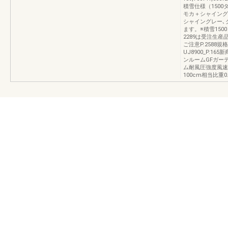
積雪仕様（1500
モカ＋シャイング
シャイングレー､
ます。※積雪150
2289は受注生
ご注意P.2588
UJ8900_P.
ンルームGFガー
ム耐風圧強度風速3
100cm相当比重0