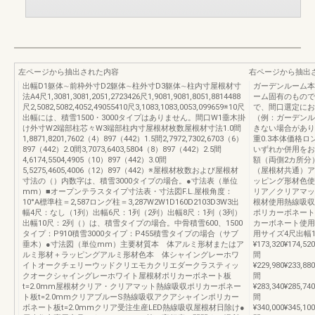
左ページから抽出された内容
右ページから抽出
出幅D1躯体∼前枠外寸D2躯体∼柱外寸D3躯体∼柱内寸屋根材寸
ガーデンルーム本
法A4尺1,3081,3081,2051,2723426尺1,9081,9081,8051,8814488
ーム固有のもので
尺2,5082,5082,4052,49055410尺3,1083,1083,0053,099659※10尺
で、間口選定にお
出幅には、積雪1500・3000タイプはありません。間口W1垂木掛
（例：ガーデンル
け外寸W2端部柱芯々W3端部柱内寸屋根材枚数屋根材寸法1.0間
きない場合があり
1,8871,8201,7602（4）897（442）1.5間2,7972,7302,6703（6）
重0.3本体価格
897（442）2.0間3,7073,6403,5804（8）897（442）2.5間
いずれか併用をお
4,6174,5504,4905（10）897（442）3.0間
額（両側2カ所分
5,5275,4605,4006（12）897（442）※屋根材枚数および屋根材
（屋根材共通）ア
寸法の（）内数字は、積雪3000タイプの場合。●寸法表（単位
ッピング形材色使
mm）■オープンテラスタイプ寸法表・寸法図F.L.屋根角度：
リア／クリアマッ
10°A標準柱＝2,587ロング柱＝3,287W2W1D160D2103D3W3出
根材使用熱線吸収
幅4尺：なし（1列）出幅6尺：1列（2列）出幅8尺：1列（3列）
ポリカーボネート
出幅10尺：2列（）は、積雪タイプの場合。中骨積雪600、1500
カーボネート使用
タイプ：P910積雪3000タイプ：P455積雪タイプの場合（サブ
用サイズ4尺出幅1
垂木）●寸法図（単位mm）主要材質本 体アルミ形材またはア
¥173,320¥174,520
ルミ形材＋ラッピングアルミ形材色本 体シャイングレーホワ
間
イトオークチェリーウッドクリエモカクリエダークラスティッ
¥229,980¥233,880
クオークシャイングレーホワイト屋根材ポリカーボネート板
間
t=2.0mm屋根材クリア・クリアマット熱線吸収ポリカーボネー
¥283,340¥285,740
ト板t=2.0mmクリアブルーS熱線吸収アクアシャインポリカー
間
ボネート板t=2.0mmクリア受注生産LED熱線吸収屋根材日除け●
¥340,000¥345,100