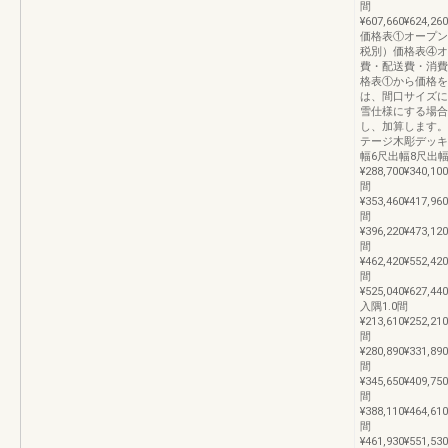
間
¥607,660¥624,260
価格表①オープン
税別）価格表④オ
費・配送費・消費
格表①から価格を
は、間口サイズに
雪仕様にする場合
し、加算します。
テージ木彫デッキ
幅6尺出幅8尺出幅
¥288,700¥340,100
間
¥353,460¥417,960
間
¥396,220¥473,120
間
¥462,420¥552,420
間
¥525,040¥627,440
入隅1.0間
¥213,610¥252,210
間
¥280,890¥331,890
間
¥345,650¥409,750
間
¥388,110¥464,610
間
¥461,930¥551,53