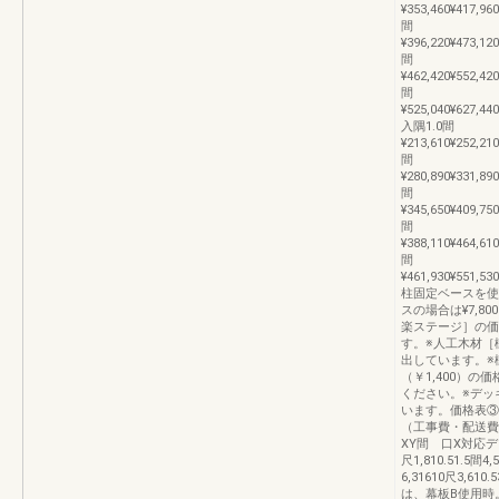
¥353,460¥417,960
間
¥396,220¥473,120
間
¥462,420¥552,420
間
¥525,040¥627,440
入隅1.0間
¥213,610¥252,210
間
¥280,890¥331,890
間
¥345,650¥409,750
間
¥388,110¥464,610
間
¥461,930¥551,53
柱固定ベースを使
スの場合は¥7,
楽ステージ］の価
す。※人工木材［
出しています。※
（￥1,400）
ください。※デッ
います。価格表③
（工事費・配送費
XY間 口X対応デ
尺1,810.51.5間4,
6,31610尺3,6
は、幕板B使用時