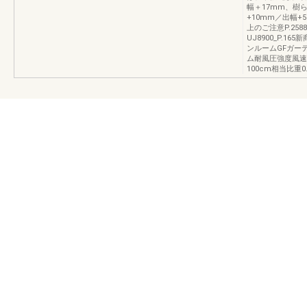
幅＋17mm、樹
+10mm／出幅+
上のご注意P.2
UJ8900_P.
ンルームGFガー
ム耐風圧強度風速3
100cm相当比重0