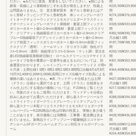
ださい。●みだりに改造、変更をしないでください。●熱による
間
膨張・収縮により屋根材がこすれる音が発生しますが、性能上
¥225,900¥229,800
は問題ありません。注 意主要材質本 体アルミ形材またはア
間
ルミ形材＋ラッピングアルミ形材色本 体シャイングレーホワ
¥274,200¥276,600
イトオークチェリーウッドクリエモカクリエダークラスティッ
間
クオークシャイングレーホワイト屋根材・妻梁上部フィックス
¥328,500¥333,600
ポリカーボネート板t=2.0mm屋根材・妻梁上部フィックスクリ
間
ア・クリアマット熱線吸収ポリカーボネート板t=2.0mmクリア
¥382,900¥390,700
ブルーS熱線吸収アクアシャインポリカーボネート板t=2.0mm
尺出幅1.0間
クリア前面フィックスポリカーボネート板t=5.0mm前面フィッ
¥187,700¥188,700
クスクリア〈透明〉・クールマット〈すりガラス調〉強化ガラ
間
スt=5.0mm〈透明〉熱処理ガラスt=5.0mm〈マット調〉受注生
¥250,100¥251,500
産LED熱線吸収屋根材日除け・ロールスクリーンココマサイドス
間
ルータイプ全長や重量が一定基準を超えるものについては、別
¥301,900¥303,900
途運賃がかかります。シャイングレー＋チェリーウッド２.０間×
間
６尺床：土間仕様1.5間1.0間2.0間2.5間3.0間間口出幅4尺6尺8尺
¥364,400¥366,800
10尺H2,400H2,200H2,000柱高間口サイズ出幅サイズ柱高による
間
価格の違いはありません。■床…ウッドデッキ仕様または土間
¥427,000¥429,800
（テラス）仕様から選択できます。土間（テラス）仕様床をタ
尺出幅1.0間
イル仕上げにする場合の価格については、P.2346をご覧くださ
¥217,500¥218,900
い。市販のタイルもご使用いただけます。ウッドデッキ仕様お
間
好みにあわせてお選びいただけます。樹ら楽ステージペールウ
¥288,000¥294,500
ッドライトウッドダークウッドグレーウッドミディアムウッド
間
樹ら楽ステージ木彫クリエラスクRクリエモカRクリエダークR
¥358,300¥361,100
シルバーグレーR2282商品の色は印刷の性質上、実物と多少違う
間
ことがあります。表示価格には消費税・工事費・配送費は含ま
¥428,900¥436,800
れていません。新商品ラインアップジーマ暖蘭物語ココマガー
間
デンルームGFガーデンルームオプション対応タイルガーデンル
¥499,600¥512,600
ーム
尺出幅1.0間
¥254,400¥254,800