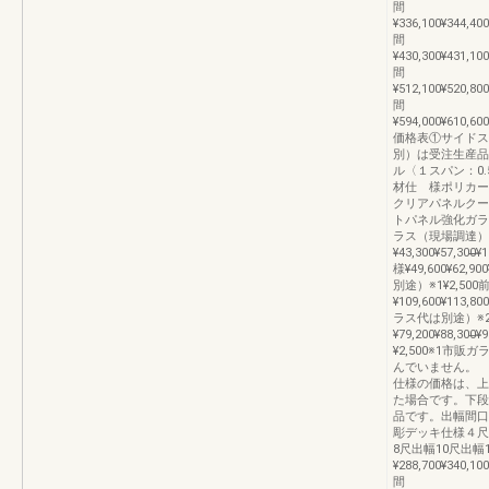
間
¥336,100¥344,400
間
¥430,300¥431,100
間
¥512,100¥520,800
間
¥594,000¥610,600
価格表①サイドス
別）は受注生産品
ル〈１スパン：0
材仕 様ポリカー
クリアパネルクー
トパネル強化ガラ
ラス（現場調達）
¥43,300¥57,3
様¥49,600¥62,90
別途）※1¥2,5
¥109,600¥113,8
ラス代は別途）※2
¥79,200¥88,30
¥2,500※1市
んでいません。 
仕様の価格は、上
た場合です。下段
品です。出幅間口
彫デッキ仕様４尺
8尺出幅10尺出幅1
¥288,700¥340,100
間