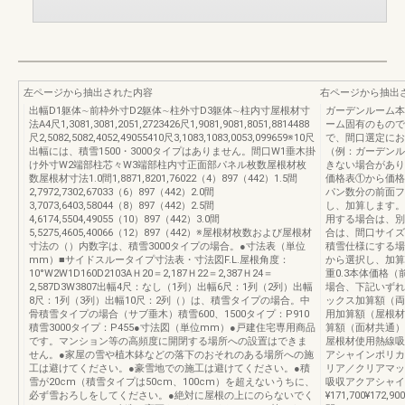
左ページから抽出された内容
右ページから抽出
出幅D1躯体∼前枠外寸D2躯体∼柱外寸D3躯体∼柱内寸屋根材寸
ガーデンルーム本
法A4尺1,3081,3081,2051,2723426尺1,9081,9081,8051,8814488
ーム固有のもので
尺2,5082,5082,4052,49055410尺3,1083,1083,0053,099659※10尺
で、間口選定にお
出幅には、積雪1500・3000タイプはありません。間口W1垂木掛
（例：ガーデンル
け外寸W2端部柱芯々W3端部柱内寸正面部パネル枚数屋根材枚
きない場合があり
数屋根材寸法1.0間1,8871,8201,76022（4）897（442）1.5間
価格表①から価格
2,7972,7302,67033（6）897（442）2.0間
パン数分の前面フ
3,7073,6403,58044（8）897（442）2.5間
し、加算します。
4,6174,5504,49055（10）897（442）3.0間
用する場合は、別
5,5275,4605,40066（12）897（442）※屋根材枚数および屋根材
合は、間口サイズ
寸法の（）内数字は、積雪3000タイプの場合。●寸法表（単位
積雪仕様にする場
mm）■サイドスルータイプ寸法表・寸法図F.L.屋根角度：
から選択し、加算
10°W2W1D160D2103AＨ20＝2,187Ｈ22＝2,387Ｈ24＝
重0.3本体価格
2,587D3W3807出幅4尺：なし（1列）出幅6尺：1列（2列）出幅
場合、下記いずれ
8尺：1列（3列）出幅10尺：2列（）は、積雪タイプの場合。中
ックス加算額（両
骨積雪タイプの場合（サブ垂木）積雪600、1500タイプ：P910
用加算額（屋根材
積雪3000タイプ：P455●寸法図（単位mm）●戸建住宅専用商品
算額（面材共通）
です。マンション等の高頻度に開閉する場所への設置はできま
屋根材使用熱線吸
せん。●家屋の雪や植木鉢などの落下のおそれのある場所への施
アシャインポリカ
工は避けてください。●豪雪地での施工は避けてください。●積
リア／クリアマッ
雪が20cm（積雪タイプは50cm、100cm）を超えないうちに、
吸収アクアシャイ
必ず雪おろしをしてください。●絶対に屋根の上にのらないでく
¥171,700¥172,900