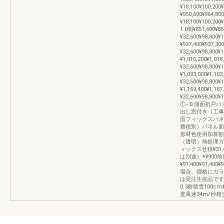
¥18,100¥100,200
¥950,600¥964,800
¥18,100¥100,20
1.0間¥851,600¥85
¥32,600¥98,800¥
¥927,400¥937,300
¥32,600¥98,800¥
¥1,016,200¥1,018
¥32,600¥98,800¥
¥1,093,000¥1,103
¥32,600¥98,800¥
¥1,169,400¥1,187
¥32,600¥98,800
①−Ｂ側面折戸パ
出し窓付き（工事
面フィックスパネ
費税別）パネル面
形材色使用加算額
（透明）熱処理ガ
ィックス仕様¥31,400
は別途）※¥900
¥91,400¥91,4
場合、価格にガラ
は受注生産品です
0.3耐積雪100c
度風速34m/秒