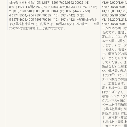
材枚数屋根材寸法1.0間1,8871,8201,7602,0592,00022（4）
¥1,042,000¥1,044
897（442）1.5間2,7972,7302,6703,0593,00033（6）897（442）
¥58,400¥98,800¥
2.0間3,7073,6403,5803,8593,80044（8）897（442）2.5間
¥1,118,800¥1,129
4,6174,5504,4904,7594,70055（10）897（442）3.0間
¥58,400¥98,800¥
5,5275,4605,4005,7595,70066（12）897（442）※屋根材枚数お
¥1,195,200¥1,213
よび屋根材寸法の（）内数字は、積雪3000タイプの場合。 ※湿
¥58,400¥98,800
式のW5寸法は目地仕上げ後の寸法です。
ーム本体の間口呼
ものです。住宅サ
定においては、必
ルーム間口2間が
ります。）ガーデ
りません。地域・
り、豪雨などの悪
むことがあります
してください。ま
製品など）は耐水
い。価格表の見方
または①−Ｂから
スパン数分の前面
し、加算します。
用する場合は、別
口サイズにより、
積雪6００タイプ
クスパネル別途）
ベース材使用加算
（屋根材共通）引
択折戸仕様引戸仕
ト）屋根材・妻梁
ト屋根材・妻梁上
リカーボネート屋