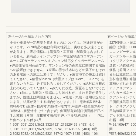
左ページから抽出された内容
右ページから抽出
全長や重量が一定基準を超えるものについては、別途運賃がか
2279使用上・施
かります。2278商品の色は印刷の性質上、実物と多少違うこと
編②（別冊）UJ8
があります。表示価格には消費税・工事費・配送費は含まれて
ココマガーデンル
いません。新商品ラインアップジーマ暖蘭物語ココマガーデン
ガーデンルーム価
ルームGFガーデンルームオプション対応タイルガーデンルーム
（クリア／クール
●戸建住宅専用商品です。マンション等の高頻度に開閉する場所
送費・消費税別）
への設置はできません。●家屋の雪や植木鉢などの落下のおそれ
価格（前面フィッ
のある場所への施工は避けてください。●豪雪地での施工は避け
または減算額土間
てください。●積雪が20cm（積雪タイプは50cm、100cm）を
形材色使用加算額
超えないうちに、必ず雪おろしをしてください。●絶対に屋根の
算額いずれかを選
上にのらないでください。●みだりに改造、変更をしないでくだ
ア／クリアマット
さい。●熱による膨張・収縮により屋根材がこすれる音が発生し
ポリカーボネート
ますが、性能上は問題ありません。●地域・気候・使用状況など
クアシャインポリ
により、結露が発生する場合があります。注 意出幅D1躯体∼
用側面換気窓加算
前枠外寸D2躯体∼柱外寸D3躯体∼柱内寸D4躯体∼腰壁笠木外寸
ト（クリア／クリ
D5躯体∼腰壁外寸（仕上含まず）側面部有効開口側面部折戸パ
用熱線吸収アクア
ネル枚数（片側）屋根材寸法AB折戸パネル収納出幅（ ）内は
デッキ立ち上げ仕
外側ハンドル付き4尺
出幅1.0間
1,3081,3081,2051,3621,33267321,272529435（483）6尺
¥469,100¥471,30
1,9081,9081,8051,9621,9321,02741,881635355（403）8尺
間
2,5082,5082,4052,5622,5321,34742,490741435（483）10尺
¥517,400¥522,30