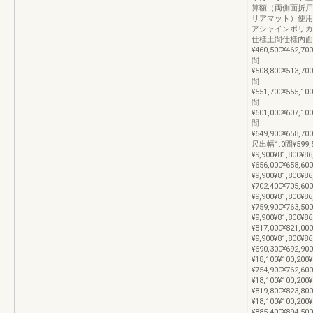
算額（両側面折戸
リアマット）使用
アシャインポリカ
仕様土間仕様内面
¥460,500¥462,70
間
¥508,800¥513,70
間
¥551,700¥555,10
間
¥601,000¥607,10
間
¥649,900¥658,70
尺出幅1.0間¥599,50
¥9,900¥81,800¥8
¥656,000¥658,600
¥9,900¥81,800¥8
¥702,400¥705,600
¥9,900¥81,800¥8
¥759,900¥763,500
¥9,900¥81,800¥8
¥817,000¥821,000
¥9,900¥81,800¥
¥690,300¥692,900
¥18,100¥100,200
¥754,900¥762,600
¥18,100¥100,200
¥819,800¥823,800
¥18,100¥100,200
¥885,400¥894,500