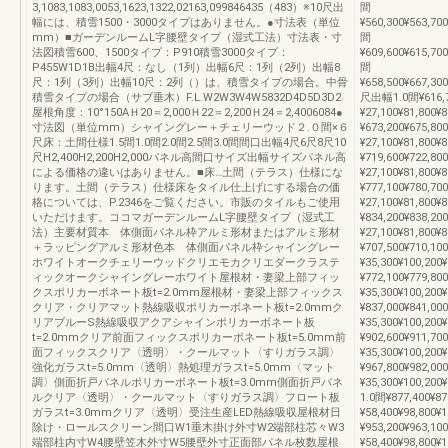
3,1083,1083,0053,1623,1322,02163,099846435（483）※10尺出
間
幅には、積雪1500・3000タイプはありません。●寸法表（単位
¥560,300¥563,70
mm）■ガーデンルームL字腰壁タイプ（湿式工法）寸法表・寸
間
法図積雪600、1500タイプ：P910積雪3000タイプ：
¥609,600¥615,70
P455W1D1B出幅4尺：なし（1列）出幅6尺：1列（2列）出幅8
間
尺：1列（3列）出幅10尺：2列（）は、積雪タイプの場合。中骨
¥658,500¥667,30
積雪タイプの場合（サブ垂木）F.L.W2W3W4W5832D4D5D3D2
尺出幅1.0間¥616,70
屋根角度：10°150AＨ20＝2,000Ｈ22＝2,200Ｈ24＝2,4006084●
¥27,100¥81,800¥
寸法図（単位mm）シャイングレー＋チェリーウッド２.０間×６
¥673,200¥675,800
尺床：土間仕様1.5間1.0間2.0間2.5間3.0間間口出幅4尺6尺8尺10
¥27,100¥81,800¥
尺H2,400H2,200H2,000パネル高間口サイズ出幅サイズパネル高
¥719,600¥722,800
による価格の違いはありません。■床…土間（テラス）仕様にな
¥27,100¥81,800¥
ります。土間（テラス）仕様床をタイル仕上げにする場合の価
¥777,100¥780,700
格については、P.2346をご覧ください。市販のタイルもご使用
¥27,100¥81,800¥
いただけます。ココマガーデンルームL字腰壁タイプ（湿式工
¥834,200¥838,200
法）主要材質本 体側面パネル枠アルミ形材またはアルミ形材
¥27,100¥81,800
＋ラッピングアルミ形材色本 体側面パネル枠シャイングレー
¥707,500¥710,100
ホワイトオークチェリーウッドクリエモカクリエダークラステ
¥35,300¥100,200
ィックオークシャイングレーホワイト屋根材・妻梁上部フィッ
¥772,100¥779,800
クスポリカーボネート板t=2.0mm屋根材・妻梁上部フィックス
¥35,300¥100,200
クリア・クリアマット熱線吸収ポリカーボネート板t=2.0mmク
¥837,000¥841,000
リアブルーS熱線吸収アクアシャインポリカーボネート板
¥35,300¥100,200
t=2.0mmクリア前面フィックスポリカーボネート板t=5.0mm前
¥902,600¥911,700
面フィックスクリア〈透明〉・クールマット〈すりガラス調〉
¥35,300¥100,200
強化ガラスt=5.0mm〈透明〉熱処理ガラスt=5.0mm〈マット
¥967,800¥982,000
調〉側面折戸パネルポリカーボネート板t=3.0mm側面折戸パネ
¥35,300¥100,20
ルクリア〈透明〉・クールマット〈すりガラス調〉フロート板
1.0間¥877,400¥87
ガラスt=3.0mmクリア〈透明〉受注生産LED熱線吸収屋根材日
¥58,400¥98,800¥
除け・ロールスクリーン間口W1垂木掛け外寸W2端部柱芯々W3
¥953,200¥963,100
端部柱内寸W4腰壁笠木外寸W5腰壁外寸正面部パネル枚数屋根
¥58,400¥98,800¥