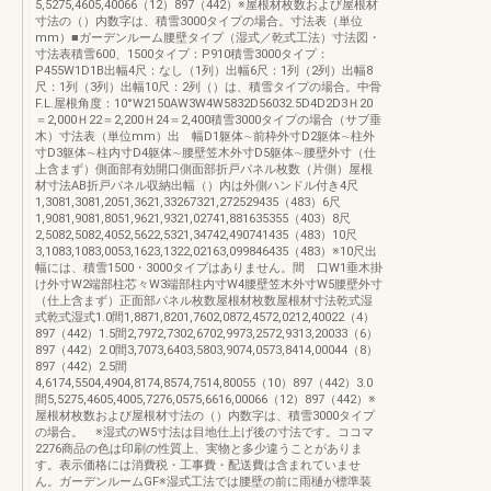
5,5275,4605,40066（12）897（442）※屋根材枚数および屋根材
寸法の（）内数字は、積雪3000タイプの場合。寸法表（単位
mm）■ガーデンルーム腰壁タイプ（湿式／乾式工法）寸法図・
寸法表積雪600、1500タイプ：P910積雪3000タイプ：
P455W1D1B出幅4尺：なし（1列）出幅6尺：1列（2列）出幅8
尺：1列（3列）出幅10尺：2列（）は、積雪タイプの場合。中骨
F.L.屋根角度：10°W2150AW3W4W5832D56032.5D4D2D3Ｈ20
＝2,000Ｈ22＝2,200Ｈ24＝2,400積雪3000タイプの場合（サブ垂
木）寸法表（単位mm）出 幅D1躯体∼前枠外寸D2躯体∼柱外
寸D3躯体∼柱内寸D4躯体∼腰壁笠木外寸D5躯体∼腰壁外寸（仕
上含まず）側面部有効開口側面部折戸パネル枚数（片側）屋根
材寸法AB折戸パネル収納出幅（）内は外側ハンドル付き4尺
1,3081,3081,2051,3621,33267321,272529435（483）6尺
1,9081,9081,8051,9621,9321,02741,881635355（403）8尺
2,5082,5082,4052,5622,5321,34742,490741435（483）10尺
3,1083,1083,0053,1623,1322,02163,099846435（483）※10尺出
幅には、積雪1500・3000タイプはありません。間 口W1垂木掛
け外寸W2端部柱芯々W3端部柱内寸W4腰壁笠木外寸W5腰壁外寸
（仕上含まず）正面部パネル枚数屋根材枚数屋根材寸法乾式湿
式乾式湿式1.0間1,8871,8201,7602,0872,4572,0212,40022（4）
897（442）1.5間2,7972,7302,6702,9973,2572,9313,20033（6）
897（442）2.0間3,7073,6403,5803,9074,0573,8414,00044（8）
897（442）2.5間
4,6174,5504,4904,8174,8574,7514,80055（10）897（442）3.0
間5,5275,4605,4005,7276,0575,6616,00066（12）897（442）※
屋根材枚数および屋根材寸法の（）内数字は、積雪3000タイプ
の場合。 ※湿式のW5寸法は目地仕上げ後の寸法です。ココマ
2276商品の色は印刷の性質上、実物と多少違うことがありま
す。表示価格には消費税・工事費・配送費は含まれていませ
ん。ガーデンルームGF※湿式工法では腰壁の前に雨樋が標準装