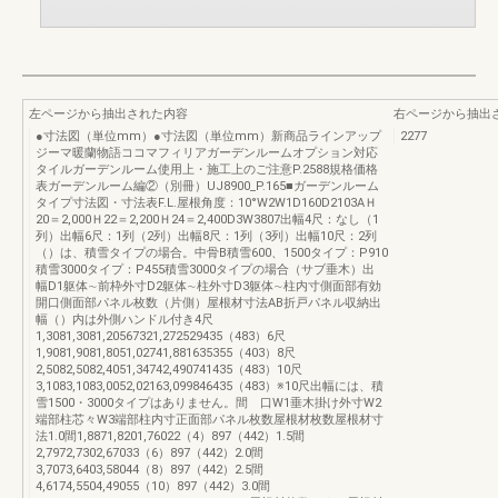
左ページから抽出された内容
右ページから抽出
●寸法図（単位mm）●寸法図（単位mm）新商品ラインアップ
2277
ジーマ暖蘭物語ココマフィリアガーデンルームオプション対応
タイルガーデンルーム使用上・施工上のご注意P.2588規格価格
表ガーデンルーム編②（別冊）UJ8900_P.165■ガーデンルーム
タイプ寸法図・寸法表F.L.屋根角度：10°W2W1D160D2103AＨ
20＝2,000Ｈ22＝2,200Ｈ24＝2,400D3W3807出幅4尺：なし（1
列）出幅6尺：1列（2列）出幅8尺：1列（3列）出幅10尺：2列
（）は、積雪タイプの場合。中骨B積雪600、1500タイプ：P910
積雪3000タイプ：P455積雪3000タイプの場合（サブ垂木）出
幅D1躯体∼前枠外寸D2躯体∼柱外寸D3躯体∼柱内寸側面部有効
開口側面部パネル枚数（片側）屋根材寸法AB折戸パネル収納出
幅（）内は外側ハンドル付き4尺
1,3081,3081,20567321,272529435（483）6尺
1,9081,9081,8051,02741,881635355（403）8尺
2,5082,5082,4051,34742,490741435（483）10尺
3,1083,1083,0052,02163,099846435（483）※10尺出幅には、積
雪1500・3000タイプはありません。間 口W1垂木掛け外寸W2
端部柱芯々W3端部柱内寸正面部パネル枚数屋根材枚数屋根材寸
法1.0間1,8871,8201,76022（4）897（442）1.5間
2,7972,7302,67033（6）897（442）2.0間
3,7073,6403,58044（8）897（442）2.5間
4,6174,5504,49055（10）897（442）3.0間