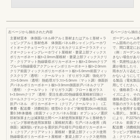
左ページから抽出された内容
右ページから抽出
主要材質本 体側面パネル枠アルミ形材またはアルミ形材＋ラ
ガーデンルーム本
ッピングアルミ形材色本 体側面パネル枠シャイングレーホワ
ーム固有のもので
イトオークチェリーウッドクリエモカクリエダークラスティッ
で、間口選定にお
クオークシャイングレーホワイト屋根材・妻梁上部フィックス
（例：ガーデンル
ポリカーボネート板t=2.0mm屋根材・妻梁上部フィックスクリ
きない場合があり
ア・クリアマット熱線吸収ポリカーボネート板t=2.0mmクリア
性・気密性はあり
ブルーS熱線吸収アクアシャインポリカーボネート板t=2.0mm
露が発生したり、
クリア前面フィックスポリカーボネート板t=5.0mm前面フィッ
雨水が入り込むこ
クスクリア〈透明〉・クールマット〈すりガラス調〉強化ガラ
かないようにして
スt=5.0mm〈透明〉熱処理ガラスt=5.0mm〈マット調〉側面折
る製品（電化製品
戸パネルポリカーボネート板t=3.0mm側面折戸パネルクリア
用してください。
〈透明〉・クールマット〈すりガラス調〉フロート板ガラス
り、価格表①−Ａ
t=3.0mmクリア〈透明〉受注生産LED熱線吸収屋根材日除け・
イズにより、その
ロールスクリーンココマガーデンルームタイプ価格表①−A側面
価格表②から選択
折戸パネル ポリカーボネート（クリア／クールマット）（工
市販のガラスを使
事費・配送費・消費税別）積雪6００タイプ耐積雪20cm相当比
ッキを使用する場
重0.3本体価格（前面フィックスパネル別途）オプション／選択
ら選択し、加算し
部材加算または減算額土間ベース材使用加算額アルミ形材色ラ
により、P.22
ッピング形材色使用加算額（屋根材共通）引戸パネル使用（両
パネル 前面フィ
側面）減算額いずれかを選択折戸仕様引戸仕様ポリカーボネー
配送費・消費税別
ト（クリア／クリアマット）屋根材・妻梁上部フィックス使用
ラッピング形材色
熱線吸収ポリカーボネート屋根材・妻梁上部フィックス使用熱
上：クリアパネル