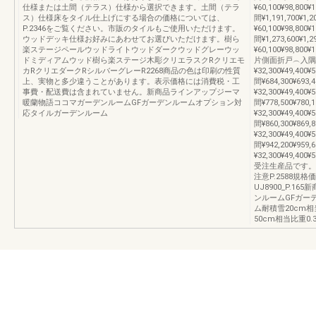
仕様または土間（テラス）仕様から選択できます。土間（テラ
¥60,100¥98,800¥1
ス）仕様床をタイル仕上げにする場合の価格については、
間¥1,191,700¥1,20
P.2346をご覧ください。市販のタイルもご使用いただけます。
¥60,100¥98,800¥1
ウッドデッキ仕様お好みにあわせてお選びいただけます。樹ら
間¥1,273,600¥1,29
楽ステージペールウッドライトウッドダークウッドグレーウッ
¥60,100¥98,800¥1
ドミディアムウッド樹ら楽ステージ木彫クリエラスクRクリエモ
片側面折戸︵入隅︶1.0間
カRクリエダークRシルバーグレーR2268商品の色は印刷の性質
¥32,300¥49,400¥5
上、実物と多少違うことがあります。表示価格には消費税・工
間¥684,300¥693,4
事費・配送費は含まれていません。新商品ラインアップジーマ
¥32,300¥49,400¥5
暖蘭物語ココマガーデンルームGFガーデンルームオプション対
間¥778,500¥780,1
応タイルガーデンルーム
¥32,300¥49,400¥5
間¥860,300¥869,8
¥32,300¥49,400¥5
間¥942,200¥959,6
¥32,300¥49,400¥
受注生産品です。
注意P.2588規
UJ8900_P.
ンルームGFガー
ム耐積雪20cm相
50cm相当比重0