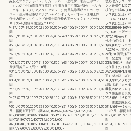
線吸収アクアシャインポリカーボネート屋根材・妻梁上部フィ
熱処理ガラス（マ
ックス使用側面換気窓加算額（両側面折戸両側2カ所分）ポリカ
クス仕様¥43,300¥
ーボネート（クリア／クリアマット）使用熱線吸収ポリカーボ
桟付き仕様¥49,600¥6
ネート使用熱線吸収アクアシャインポリカーボネート使用土間
ラス代は別途）※1
仕様内面デッキ立ち上げ仕様土間仕様内面デッキ立ち上げ仕様
¥109,600¥113,8
サイズ4尺出幅両側面折戸1.0間
ラス代は別途）※2
¥497,100¥499,300¥502,600¥20,500―¥63,400¥69,000¥71,000¥38,000¥32,800――1.5
¥79,200¥88,30
間
¥2,500※1市
¥551,300¥556,200¥559,100¥25,900―¥63,400¥69,000¥71,000¥45,300¥40,100――2.0
んでいません。 
間
仕様の価格は、上
¥599,600¥603,000¥608,200¥29,700―¥63,400¥69,000¥71,000¥52,500¥47,300――2.5
た場合です。下段
間
P.2276をご覧
¥653,900¥660,000¥664,800¥35,100―¥63,400¥69,000¥71,000¥56,900¥51,700――3.0
表①−Ｂ側面折戸
間
費・配送費・消費
¥708,300¥717,100¥721,500¥40,500―¥63,400¥69,000¥71,000¥63,300¥58,100――
0.3本体価格（
片側面折戸︵入隅︶1.0間
材加算または減算
¥340,700¥342,400¥345,000¥20,500―¥31,700¥34,500¥35,500¥27,200¥24,600――1.5
ピング形材色使用
間
面）減算額いずれ
¥394,900¥399,300¥401,500¥25,900―¥31,700¥34,500¥35,500¥34,500¥31,900――2.0
（クリア／クリア
間
線吸収ポリカーボ
¥443,200¥446,100¥450,600¥29,700―¥31,700¥34,500¥35,500¥38,800¥36,200――2.5
吸収アクアシャイ
間
クス使用側面換気
¥497,500¥503,100¥507,200¥35,100―¥31,700¥34,500¥35,500¥46,100¥43,500――3.0
ボネート（クリア
間
ート使用熱線吸収
¥551,900¥560,200¥563,900¥40,500―¥31,700¥34,500¥35,500¥52,500¥49,900――6
様内面デッキ立ち
尺出幅両側面折戸1.0間¥665,400¥667,600¥674,600¥22,200−
イズ4尺出幅両側面
¥49,000¥81,800¥86,600¥89,000¥42,800¥36,400¥43,800¥36,4001.5
¥479,900¥482,10
間¥727,800¥730,400¥739,600¥28,000−
間
¥49,000¥81,800¥86,600¥89,000¥50,100¥43,700¥51,100¥43,7002.0
¥534,100¥539,00
間¥779,600¥782,800¥795,000¥31,800−
間