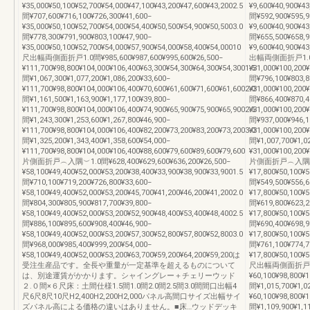
¥35,000¥50,100¥52,700¥54,000¥47,100¥43,200¥47,600¥43,2002.5
¥9,600¥40,900¥43
間¥707,600¥716,100¥726,300¥41,600−
間¥592,900¥595,9
¥35,000¥50,100¥52,700¥54,000¥54,400¥50,500¥54,900¥50,5003.0
¥9,600¥40,900¥43
間¥778,300¥791,900¥803,100¥47,900−
間¥655,500¥658,9
¥35,000¥50,100¥52,700¥54,000¥57,900¥54,000¥58,400¥54,00010
¥9,600¥40,900¥4
尺出幅両側面折戸1.0間¥985,600¥987,600¥995,600¥26,500−
出幅両側面折戸1.0間¥7
¥111,700¥98,800¥104,000¥106,400¥63,300¥54,300¥64,300¥54,3001.5
¥31,000¥100,200¥
間¥1,067,300¥1,077,200¥1,086,200¥33,600−
間¥796,100¥803,8
¥111,700¥98,800¥104,000¥106,400¥70,600¥61,600¥71,600¥61,6002.0
¥31,000¥100,200¥
間¥1,161,500¥1,163,900¥1,177,100¥39,800−
間¥866,400¥870,4
¥111,700¥98,800¥104,000¥106,400¥74,900¥65,900¥75,900¥65,9002.5
¥31,000¥100,200¥
間¥1,243,300¥1,253,600¥1,267,800¥46,900−
間¥937,000¥946,1
¥111,700¥98,800¥104,000¥106,400¥82,200¥73,200¥83,200¥73,2003.0
¥31,000¥100,200¥
間¥1,325,200¥1,343,400¥1,358,600¥54,000−
間¥1,007,700¥1,02
¥111,700¥98,800¥104,000¥106,400¥88,600¥79,600¥89,600¥79,600
¥31,000¥100,200¥
片側面折戸︵入隅︶1.0間¥628,400¥629,600¥636,200¥26,500−
片側面折戸︵入隅︶1.0間
¥58,100¥49,400¥52,000¥53,200¥38,400¥33,900¥38,900¥33,9001.5
¥17,800¥50,100¥5
間¥710,100¥719,200¥726,800¥33,600−
間¥549,500¥556,6
¥58,100¥49,400¥52,000¥53,200¥45,700¥41,200¥46,200¥41,2002.0
¥17,800¥50,100¥5
間¥804,300¥805,900¥817,700¥39,800−
間¥619,800¥623,2
¥58,100¥49,400¥52,000¥53,200¥52,900¥48,400¥53,400¥48,4002.5
¥17,800¥50,100¥5
間¥886,100¥895,600¥908,400¥46,900−
間¥690,400¥698,9
¥58,100¥49,400¥52,000¥53,200¥57,300¥52,800¥57,800¥52,8003.0
¥17,800¥50,100¥5
間¥968,000¥985,400¥999,200¥54,000−
間¥761,100¥774,7
¥58,100¥49,400¥52,000¥53,200¥63,700¥59,200¥64,200¥59,200は
¥17,800¥50,100¥5
受注生産品です。全長や重量が一定基準を超えるものについて
尺出幅両側面折戸1.0間¥
は、別途運賃がかかります。シャイングレー＋チェリーウッド
¥60,100¥98,800¥1
２.０間×６尺床：土間仕様1.5間1.0間2.0間2.5間3.0間間口出幅4
間¥1,015,700¥1,02
尺6尺8尺10尺H2,400H2,200H2,000パネル高間口サイズ出幅サイ
¥60,100¥98,800¥1
ズパネル高による価格の違いはありません。■床…ウッドデッキ
間¥1,109,900¥1,11