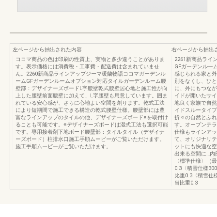
左ページから抽出された内容
右ページから抽出
ココマ商品の色は印刷の性質上、実物と多少違うことがありま
2261新商品ラ
す。表示価格には消費税・工事費・配送費は含まれていませ
GFガーデンルー
ん。2260新商品ラインアップジーマ暖蘭物語ココマガーデンル
感じられる家と外
ームGFガーデンルームオプション対応タイルガーデンルーム腰
別をなくし、ひと
壁部：デザイナーズボードL字腰壁乾式腰壁居心地と施工性が向
に、外にもつなが
上した腰壁前面腰壁に加えて、L字腰壁も用意しています。囲ま
イドが開いたサイ
れている安心感が、さらに心地よい空間を創ります。乾式工法
地良く家族で自然
により短期間で施工できる構造の乾式腰壁仕様。腰壁部には豊
イドスルータイプ
富なラインアップのタイルの他、デザイナーズボード※を取付け
折々の自然とふれ
ることも可能です。※デザイナーズボードは湿式工法も選択可能
す。オープンテラ
です。専用接着剤下地ボード腰壁部：タイルタイル（デザイナ
仕様もラインアッ
ーズボード）柱排水口施工手順ムービーがご覧いただけます。
て、オリジナリテ
施工手順ムービーがご覧いただけます。
ットにも快適な空
出来る空間に…内
〈標準仕様〉（最
0.3〈積雪仕様3
比重0.3〈積雪仕
当比重0.3