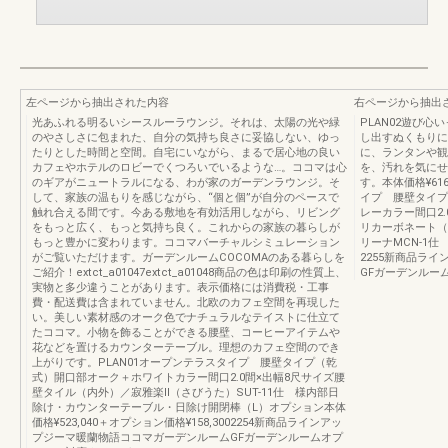
左ページから抽出された内容
右ページから抽出
光あふれる明るいシースルーラウンジ。それは、太陽の光や緑
PLAN02遊び
のやさしさに包まれた、自分の気持ち良さに妥協しない、ゆっ
し出すぬくもりに
たりとした時間と空間。自宅にいながら、まるで居心地の良い
に、ランタンや観
カフェやホテルのロビーでくつろいでいるような…。ココマは心
を、汚れを気にせ
のギアがニュートラルになる、わが家のガーデンラウンジ。そ
す。本体価格¥616
して、家族の温もりを感じながら、“個と個”が自分のペースで
イプ 腰壁タイプ
触れ合える間です。今ある敷地を有効活用しながら、リビング
レーカラー間口2
をもっと広く、もっと気持ち良く。これからの家族の暮らしが
リカーボネート（
もっと豊かに変わります。ココマバーチャルシミュレーション
リーナMCN-1
がご覧いただけます。ガーデンルームCOCOMAのある暮らしを
2255新商品ラ
ご紹介！extct_a01047extct_a01048商品の色は印刷の性質上、
GFガーデンルー
実物と多少違うことがあります。表示価格には消費税・工事
費・配送費は含まれていません。北欧のカフェ空間を再現した
い。美しい素材感のオーク色でナチュラルなテイストに仕立て
たココマ。小物を飾ることができる腰壁、コーヒーアイテムや
花などを置けるカウンターテーブル。理想のカフェ空間のでき
上がりです。PLAN01オープンテラスタイプ 腰壁タイプ（乾
式）開口部オーク＋ホワイトカラー間口2.0間×出幅8尺サイズ腰
壁タイル（内外）／寂雅楽Ⅱ（さびうた）SUT-11仕 様内部日
除け・カウンターテーブル・日除け開閉棒（L）オプション本体
価格¥523,040＋オプション価格¥158,3002254新商品ラインアッ
プジーマ暖蘭物語ココマガーデンルームGFガーデンルームオプ