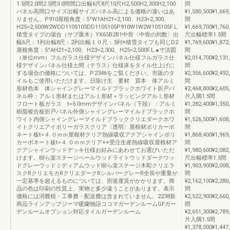
1.5間2.0間2.5間3.0間間口出幅6尺8尺10尺H2,500H2,300H2,100
間
パネル高間口サイズ出幅サイズパネル高による価格の違いはあ
¥1,580,500¥1,669
りません。P910屋根角度：5°W1AH21=2,100、H23=2,300、
間
H25=2,500W2WDD1105105DD1105105P910W1W2W105105F.L.
¥1,669,700¥1,760
積雪タイプの場合（サブ垂木）YX65B2B1中骨〈中骨の列数〉出
尺出幅標準1.5間
幅6尺：1列出幅8尺：2列出幅１０尺：3列※積雪タイプも同じD2
¥1,769,600¥1,872
屋根角度：5°AH21=2,100、H23=2,300、H25=2,500F.L.●寸法図
間
（単位mm）フルガラス仕様デザインパネル仕様フルガラス仕
¥2,014,700¥2,131
様デザインパネル仕様土間（テラス）仕様床をタイル仕上げに
間
する場合の価格については、P.2346をご覧ください。市販のタ
¥2,356,600¥2,492
イルもご使用いただけます。日除け主 要材 質本 体アルミ
間
形材色本 体シャイングレーマイルドブラックホワイト折戸パ
¥2,468,800¥2,605
ネル枠：アルミ形材またはアルミ形材＋ラッピングアルミ形材
片入隅1.5間
フロート板ガラス t=5.0mmデザインパネル（下段）：アルミ
¥1,282,400¥1,350
樹脂複合板折戸パネル外側シャイングレーマイルドブラックホ
間
ワイト内側シャイングレーマイルドブラッククリエダークホワ
¥1,526,500¥1,608
イトクリエアイボリーガラスクリア〈透明〉屋根材ポリカーボ
間
ネート板t=４.０ｍｍ屋根材クリア熱線吸収アクアシャインポリ
¥1,868,400¥1,969
カーボネート板t=４.０ｍｍクリア++受注生産熱線吸収屋根材ア
間
クアシャインウッドデッキ仕様お好みにあわせてお選びいただ
¥1,980,600¥2,082
けます。樹ら楽ステージペールウッドライトウッドダークウッ
尺出幅標準1.5間
ドグレーウッドミディアムウッド樹ら楽ステージ木彫クリエラ
¥1,903,900¥2,008
スクRクリエモカRクリエダークRシルバーグレーR全長や重量が
間
一定基準を超えるものについては、別途運賃がかかります。商
¥2,162,100¥2,280
品の色は印刷の性質上、実物と多少違うことがあります。表示
間
価格には消費税・工事費・配送費は含まれていません。2238新
¥2,522,900¥2,660
商品ラインアップジーマ暖蘭物語ココマガーデンルームGFガー
間
デンルームオプション対応タイルガーデンルーム
¥2,651,300¥2,789
片入隅1.5間
¥1,378,500¥1,447