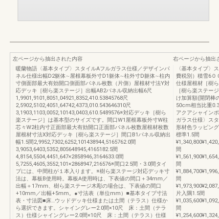
左ページから抽出された内容
右ページから抽出
暖蘭物語〈基本タイプ〉スタイルAフルガラス仕様／デザインパ
〈基本タイプ〉ス
ネル仕様出幅D2躯体∼屋根幕板外寸D1躯体∼柱外寸D躯体∼柱内
費税別）積雪6０
寸側面部最大有効開口側面部パネル枚数（片側）屋根材寸法Y対
仕様屋根材［樹ら
応デッキ［樹ら楽ステージ］出幅AB2パネル収納出幅6尺
［樹ら楽ステージ
1,9901,9101,8051,04921,8352,410.53845768尺
け加算額(開閉棒の
2,5902,5102,4051,64742,4373,010.543646310尺
50cm相当比重
3,1903,1103,0052,10143,0403,610.5489576※対応デッキ［樹ら
アクアシャインポ
楽ステージ］は基本型のサイズです。間口W1屋根幕板外寸W柱
ガラス仕様〉スタ
芯々W2柱内寸正面部最大有効開口正面部パネル枚数屋根材枚数
形材色ラッピング
屋根材寸法X対応デッキ［樹ら楽ステージ］間口B1パネル収納出
標準1.5間
幅1.5間2,9952,7302,6252,101438944,5165762.0間
¥1,340,800¥1,420
3,9053,6403,5352,805648945,4165182.5間
間
4,8154,5504,4451,647×2858946,3164633.0間
¥1,561,900¥1,654
5,7255,4605,3552,101×2868947,216576※間口2.5間・3.0間タイ
間
プには、中間柱が１本入ります。※樹ら楽ステージ対応デッキ寸
¥1,884,700¥1,996
法は、幕板B使用時。幕板A使用時は、下表値の間口＋34mm／
間
出幅＋17mm、樹ら楽ステージ木彫の場合は、下表値の間口
¥1,973,900¥2,087
+10mm／出幅+5mm。●寸法表（単位mm）■基本タイプ寸法
片入隅1.5間
表・寸法図■床…ウッドデッキ仕様または土間（テラス）仕様か
¥1,035,600¥1,092
ら選択できます。シャイングレー2.0間×10尺 床：土間（テラ
間
ス）仕様シャイングレー2.0間×10尺 床：土間（テラス）仕様
¥1,254,600¥1,324