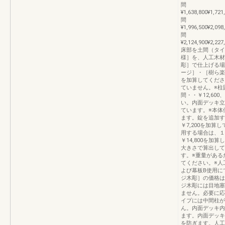
間
¥1,638,800¥1,721
間
¥1,996,500¥2,098
間
¥2,124,900¥2,227
床部を土間（タイ
様］を、人工木材
彫］で仕上げる場
ージ］・［樹ら楽
を加算してくださ
ていません。※柱
間・・￥12,600
い。内面デッキ立
ています。※本体
ます。錠を追加す
￥7,200を加算
用する場合は、１.5
￥14,800を
大きさで算出して
す。※重量がある
てください。※人
よび幕板B使用に
ジ木彫］の価格は
ジ木彫には目地塞
ません。必要に応じ
イプには中間柱が
ん。内面デッキ内
ます。内面デッキ
を防ぎます。人工