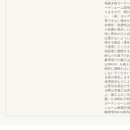
地塞ぎ材ガーデン
ーデンルーム固有
りますので、間口
い。（例：ガーデ
置できない場合が
水密性・気密性は
り結露が発生した
内に雨水が入り込
は置かないように
用する製品（電化
で使用してくださ
高頻度に開閉する
鉢などの落下のお
豪雪地での施工は
は50cm）を超
絶対に屋根の上に
しないでください
る音が発生します
使用状況などによ
は受注生産品です
る際は本施工治具
上・施工上のご注
冊）UJ8900_
ガーデンルームG
ンルーム耐風圧強度
耐積雪50cm相当